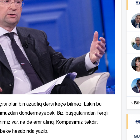
Y
16
16
16
16
› Bü
çısı olan biri azadlıq dərsi keçə bilməz. Lakin bu
ursumuzdan döndərməyəcək. Biz, başqalarından fərqli
Ə
arımız var, nə də əmr alırıq. Kompasımız təkdir:
şəbəkə hesabında yazıb.
16
GÜ