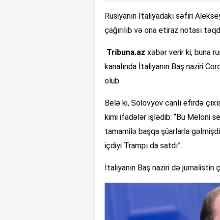
Rusiyanın İtaliyadakı səfiri Alekse
çağırılıb və ona etiraz notası təqd
Tribuna.az
xəbər verir ki, buna 
kanalında İtaliyanın Baş naziri Co
olub.
Belə ki, Solovyov canlı efirdə çıx
kimi ifadələr işlədib: “Bu Meloni s
tamamilə başqa şüarlarla gəlmişdi.
içdiyi Trampı da satdı”.
İtaliyanın Baş naziri də jurnalistin 