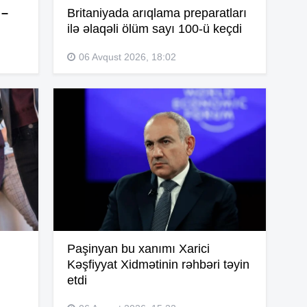
 –
Britaniyada arıqlama preparatları
ilə əlaqəli ölüm sayı 100-ü keçdi
14
06 Avqust 2026, 18:02
14
14
14
Paşinyan bu xanımı Xarici
Kəşfiyyat Xidmətinin rəhbəri təyin
14
etdi