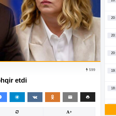
20
20
20
20
599
19
hqir etdi
18
18
+