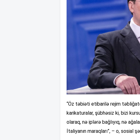
“Öz təbiəti etibarilə rejim təbliğat
karikaturalar, şübhəsiz ki, bizi k
olaraq, nə iplərə bağlıyıq, nə ağal
İtaliyanın maraqları”, – o, sosial 