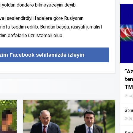
ğu yoldan döndərə bilməyəcəyini deyib.
əl səsləndirdiyi ifadələrə görə Rusiyanın
16
nota təqdim edilib. Bundan başqa, rusiyalı jurnalist
an dəfələrlə üzr istəməli olub.
16
izim Facebook səhifəmizdə izləyin
“Az
16
ten
TM
16
31,
Sənu
16
01
16