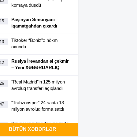
:23
komaya düşdü
Paşinyan Simonyanı
:15
iqamətgahdan çıxardı
Tiktoker “Bəniz”ə hökm
:13
oxundu
Rusiya İrəvandan əl çəkmir
:12
– Yeni XƏBƏRDARLIQ
“Real Madrid”in 125 milyon
:26
avroluq transferi açıqlandı
“Trabzonspor” 24 saata 13
:47
milyon avroluq forma satdı
Bir ay yuyulmadan geyinilə
:40
BÜTÜN XƏBƏRLƏR
bilən futbolka yaradıldı-
FOTO