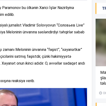
y Paramonov bu ölkənin Xarici İşlər Nazirliyinə
T
18
im edilib.
rusiyalı jurnalist Vladimir Solovyovun “Соловьев Live”
rciya Meloninin ünvanına səsləndirdiyi təhqirlər səbəb
18
ışı zamanı Meloninin ünvanına “faşist”, “xəyanətkar”
18
eçicilərini satmış faşistdir, çünki hakimiyyətə
 Xəyanət onun ikinci adıdır. O, əvvəllər sədaqət andı
Kompleksdə faciə: 2 yaşlı
Mə
17
uşaq hovuzda boğuldu –
şl
çıxışına reaksiya verib.
Video
təl
29 İyul 2026, 16:21
0
17