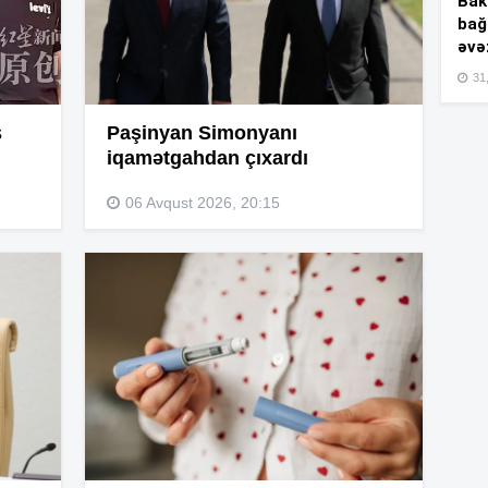
Bakı
bağ
əvə
15
31,
s
Paşinyan Simonyanı
15
iqamətgahdan çıxardı
06 Avqust 2026, 20:15
15
15
15