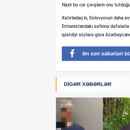
Nazir bu cür çıxışların onu tutdu
Xatırladaq ki, Solovyovun daha əvv
Ermənistandakı səfirinə dəfələrlə 
işlətdiyi sözlərə görə Azərbaycand
Ən son xəbərləri b
DIGƏR XƏBƏRLƏR