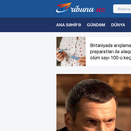
ANA SƏHIFƏ
GÜNDƏM
DÜNYA
MƏDƏNIYYƏT
MAQAZIN
TEXNOL
Britaniyada arıqlama
preparatları ilə əlaqə
ölüm sayı 100-ü keç