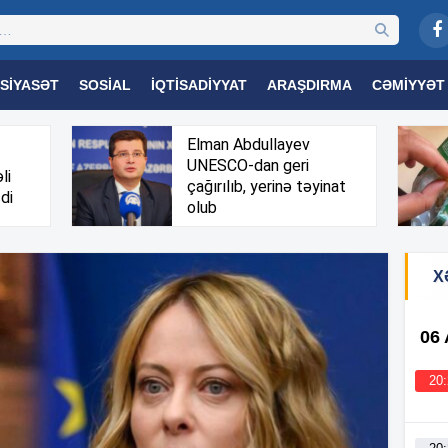
SIYASƏT
SOSIAL
İQTISADIYYAT
ARAŞDIRMA
CƏMIYYƏT
OGIYA
TƏHSIL
SAĞLAMLIQ
MARAQLI
TRIBUNA TV
Elman Abdullayev
UNESCO-dan geri
li
çağırılıb, yerinə təyinat
di
olub
X
06
20