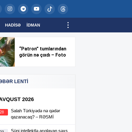
HADISƏ
İDMAN
“Patron” tumlarından
görün nə çıxdı – Foto
ƏBƏR LENTİ
 AVQUST 2026
Salah Türkiyədə nə qədər
:28
qazanacaq? – RƏSMİ
Süni intellektlə arıqlayan şəxs