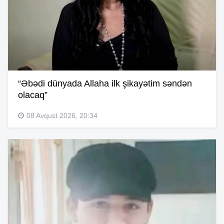
“Əbədi dünyada Allaha ilk şikayətim səndən
olacaq”
08 Avqust 2026, 20:34