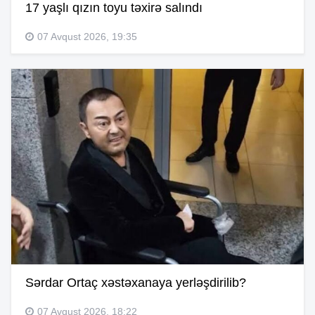
17 yaşlı qızın toyu təxirə salındı
07 Avqust 2026, 19:35
Sərdar Ortaç xəstəxanaya yerləşdirilib?
07 Avqust 2026, 18:22