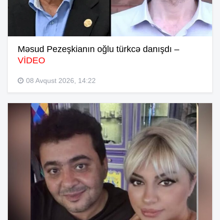
Məsud Pezeşkianın oğlu türkcə danışdı –
VİDEO
08 Avqust 2026, 14:22