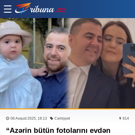
06 Avqust 2025, 18:13
Cəmiyyət
614
“Azərin bütün fotolarını evdən