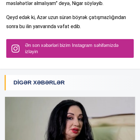
məsləhətlər almalıyam” deyə, Nigar söyləyib.
Qeyd edək ki, Azər uzun sürən böyrək çatışmazlığından
sonra bu ilin yanvarında vəfat edib.
Ən son xəbərləri bizim Instagram səhifəmizdə
izləyin
DIGƏR XƏBƏRLƏR