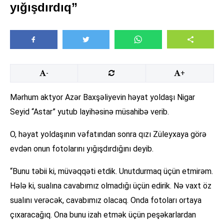
yığışdırdıq”
-
+
Mərhum aktyor Azər Baxşəliyevin həyat yoldaşı Nigar
Seyid “Astar” yutub layihəsinə müsahibə verib.
O, həyat yoldaşının vəfatından sonra qızı Züleyxaya görə
evdən onun fotolarını yığışdırdığını deyib.
“Bunu təbii ki, müvəqqəti etdik. Unutdurmaq üçün etmirəm.
Hələ ki, sualına cavabımız olmadığı üçün edirik. Nə vaxt öz
sualını verəcək, cavabımız olacaq. Onda fotoları ortaya
çıxaracağıq. Ona bunu izah etmək üçün peşəkarlardan