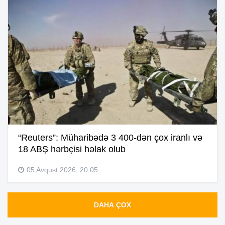
“Reuters”: Müharibədə 3 400-dən çox iranlı və
18 ABŞ hərbçisi həlak olub
05 Avqust 2026, 20:05
DAHA ÇOX