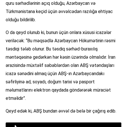
quru sərhədlərinin açıq olduğu, Azərbaycan və
Türkmənistana keçid üçün əvvəlcədən razılığa ehtiyac
olduğu bildirilib.
O da qeyd olunub ki, bunun üçün onlara xüsusi icazələr
veriləcək: “Bu məqsədlə Azərbaycan Hökumətinin rəsmi
təsdiqi tələb olunur. Bu təsdiq sərhəd-buraxılış
məntəqəsinə gedərkən hər kəsin üzərində olmalıdır. İran
ərazisində müxtəlif səbəblərdən olan ABŞ vətəndaşları
icazə sənədini almaq üçün ABŞ-ın Azərbaycandakı
səfirliyinə ad, soyadı, doğum tarixi və pasport
məlumatlarını elektron qaydada göndərərək müraciət
etməlidir”.
Qeyd edək ki, ABŞ bundan əvvəl də belə bir çağırış edib.