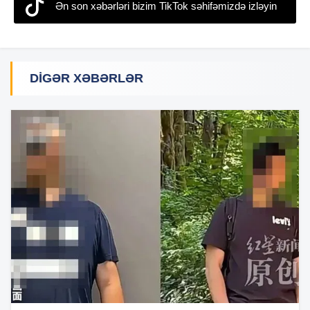
Ən son xəbərləri bizim TikTok səhifəmizdə izləyin
DIGƏR XƏBƏRLƏR