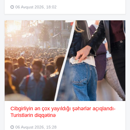
06 Avqust 2026, 18:02
Cibgirliyin ən çox yayıldığı şəhərlər açıqlandı-
Turistlərin diqqətinə
06 Avqust 2026, 15:28