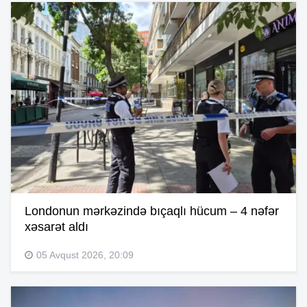
Londonun mərkəzində bıçaqlı hücum – 4 nəfər
xəsarət aldı
05 Avqust 2026, 20:09