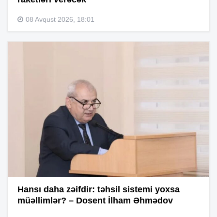
08 Avqust 2026, 18:01
Hansı daha zəifdir: təhsil sistemi yoxsa
müəllimlər? – Dosent İlham Əhmədov