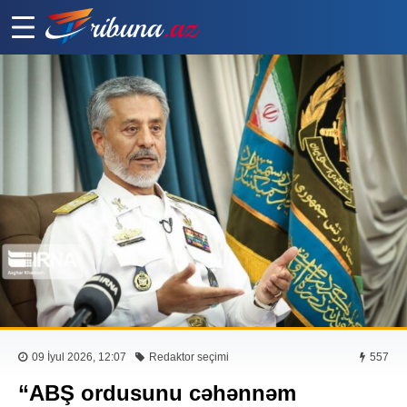
09 İyul 2026, 12:07
Redaktor seçimi
557
“ABŞ ordusunu cəhənnəm