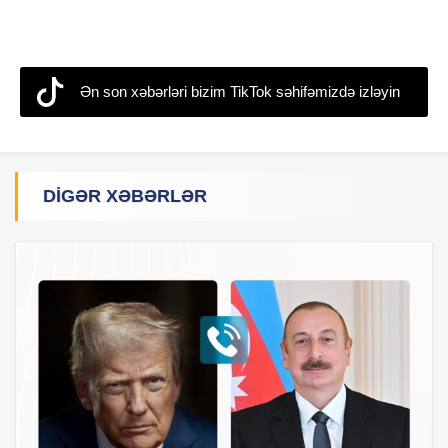
Ən son xəbərləri bizim TikTok səhifəmizdə izləyin
DIGƏR XƏBƏRLƏR