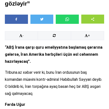
gözləyir”
-
+
“ABŞ İrana qarşı quru əməliyyatına başlamaq qərarına
gələrsə, İran Amerika hərbçiləri üçün əsl cəhənnəm
hazırlayacaq”.
Tribuna.az xəbər verir ki, bunu İran ordusunun baş
komandan müavini kontr-admiral Həbibullah Səyyari deyib.
O bildirib ki, İran torpağına ayaq basan heç bir ABŞ əsgəri
sağ qalmayacaq.
Fərda Uğur