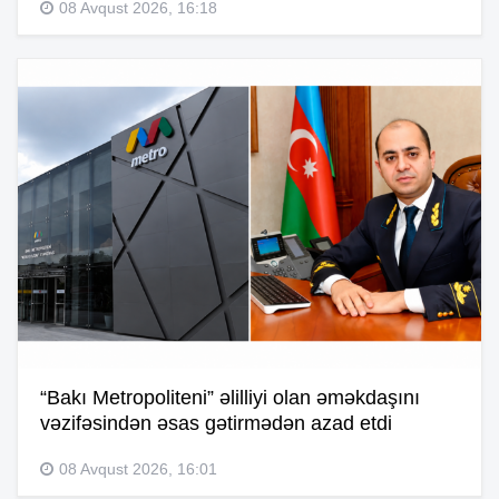
08 Avqust 2026, 16:18
“Bakı Metropoliteni” əlilliyi olan əməkdaşını
vəzifəsindən əsas gətirmədən azad etdi
08 Avqust 2026, 16:01