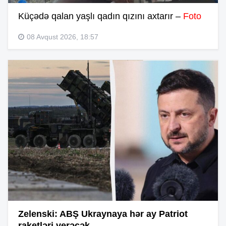
Küçədə qalan yaşlı qadın qızını axtarır –
Foto
08 Avqust 2026, 18:57
Zelenski: ABŞ Ukraynaya hər ay Patriot
raketləri verəcək