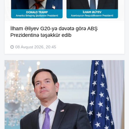
İlham Əliyev G20-yə dəvətə görə ABŞ
Prezidentinə təşəkkür edib
08 Avqust 2026, 20:45