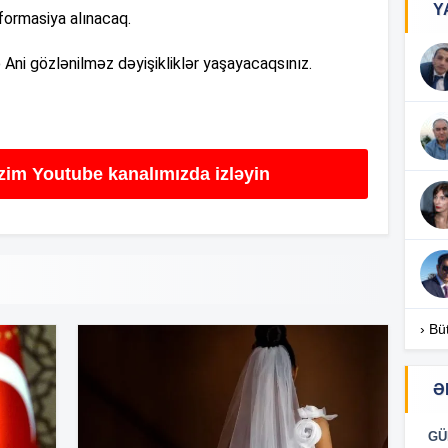
Y
formasiya alınacaq.
17
 Ani gözlənilməz dəyişikliklər yaşayacaqsınız.
17
izim Youtube kanalımızda izləyin
17
16
› Bü
Ə
16
GÜ