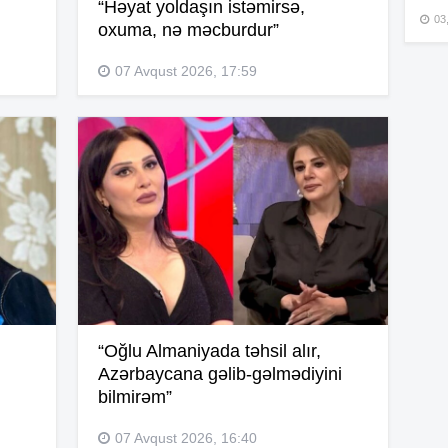
“Həyat yoldaşın istəmirsə,
03
oxuma, nə məcburdur”
15
07 Avqust 2026, 17:59
15
15
15
“Oğlu Almaniyada təhsil alır,
Azərbaycana gəlib-gəlmədiyini
bilmirəm”
15
07 Avqust 2026, 16:40