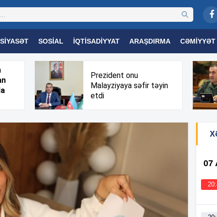
SIYASƏT
SOSIAL
İQTISADIYYAT
ARAŞDIRMA
CƏMIYYƏT
OGIYA
TƏHSIL
SAĞLAMLIQ
MARAQLI
TRIBUNA TV
h
Prezident onu
an
Malayziyaya səfir təyin
da
etdi
X
07
20