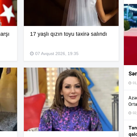
16
16
arşı
17 yaşlı qızın toyu təxirə salındı
16
07 Avqust 2026, 19:35
Sən
16
01
16
Azər
Orta
02
15
Tan
qal
15