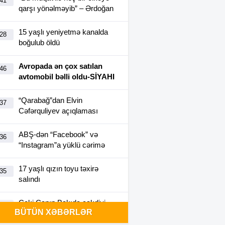
:41
qarşı yönəlməyib” – Ərdoğan
15 yaşlı yeniyetmə kanalda
:28
boğulub öldü
Avropada ən çox satılan
:46
avtomobil bəlli oldu-SİYAHI
“Qarabağ”dan Elvin
:37
Cəfərquliyev açıqlaması
ABŞ-dən “Facebook” və
:36
“Instagram”a yüklü cərimə
17 yaşlı qızın toyu təxirə
:35
salındı
Ceki Çanın Bakıda çəkdiyi
:25
BÜTÜN XƏBƏRLƏR
filmə görə Azərbaycan 1
milyon dollar ödəyə bilər?