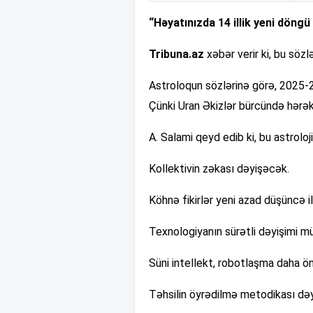
“Həyatınızda 14 illik yeni döngü 
Tribuna.az
xəbər verir ki, bu sözl
Astroloqun sözlərinə görə, 2025-20
Çünki Uran Əkizlər bürcündə hərə
A. Salami qeyd edib ki, bu astrolo
Kollektivin zəkası dəyişəcək.
Köhnə fikirlər yeni azad düşüncə i
Texnologiyanın sürətli dəyişimi m
Süni intellekt, robotlaşma daha ö
Təhsilin öyrədilmə metodikası də