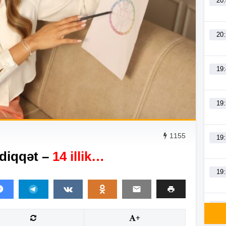
20
20
19
19
1155
19
 diqqət –
14 illik…
19
19
+