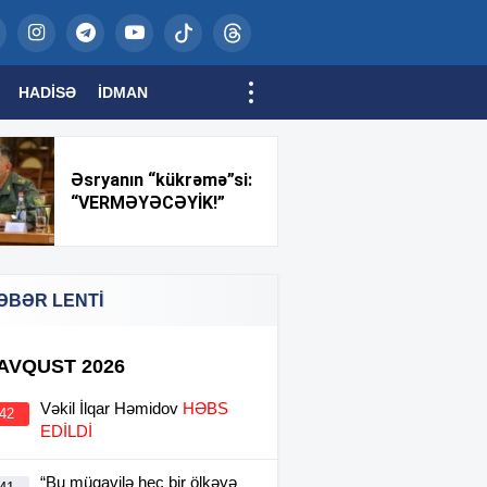
HADISƏ
İDMAN
Əsryanın “kükrəmə”si:
“VERMƏYƏCƏYİK!”
ƏBƏR LENTİ
 AVQUST 2026
Vəkil İlqar Həmidov
HƏBS
:42
EDİLDİ
“Bu müqavilə heç bir ölkəyə