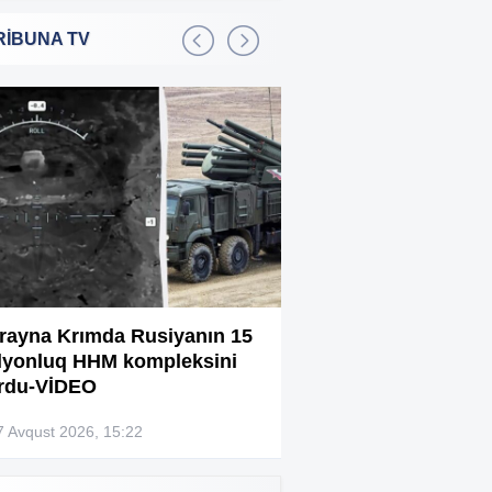
RİBUNA TV
Bakıda 2,5 milyon manata
:01
şadlıq sarayı satılır
Sərdar Ortaç xəstəxanaya
:22
yerləşdirilib?
Rüşvətdə təqsirləndirilən 3
:01
vəzifəli şəxsin məhkəməsi
başlayır
“Həyat yoldaşın istəmirsə,
:59
oxuma, nə məcburdur”
rayna Krımda Rusiyanın 15
Bağlanan universit
lyonluq HHM kompleksini
müəllimləri narazıd
Kiberpolis əməliyyat keçirdi:
:54
rdu-VİDEO
Xarici saytları ələ keçirən
şəxslər tutuldu (VİDEO)
7 Avqust 2026, 15:22
07 Avqust 2026, 13:4
Prokurorluq həbs edilən rəislə
:52
bağlı məlumat yaydı