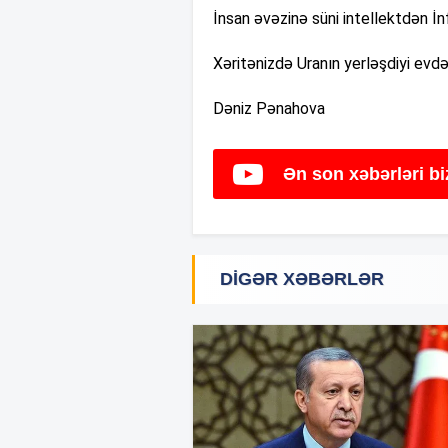
İnsan əvəzinə süni intellektdən İn
Xəritənizdə Uranın yerləşdiyi evdə
Dəniz Pənahova
Ən son xəbərləri b
DIGƏR XƏBƏRLƏR