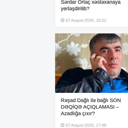
Sərdar Ortaç xəstəxanaya
yerləşdirilib?
07 Avqust 2026, 18:22
Rəşad Dağlı ilə bağlı SON
DƏQİQƏ AÇIQLAMASI –
Azadlığa çıxır?
07 Avqust 2026, 17:48