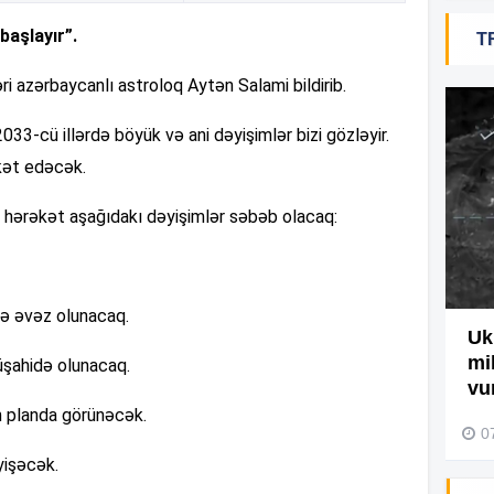
başlayır”.
T
19
əri azərbaycanlı astroloq Aytən Salami bildirib.
18
33-cü illərdə böyük və ani dəyişimlər bizi gözləyir.
kət edəcək.
18
ji hərəkət aşağıdakı dəyişimlər səbəb olacaq:
17
lə əvəz olunacaq.
Ağdamda yanğını bu şəxs
Uk
törədibmiş – Video
mi
üşahidə olunacaq.
17
vu
04 Avqust 2026, 09:45
n planda görünəcək.
0
yişəcək.
17