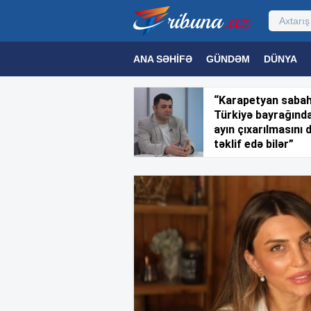
ANA SƏHIFƏ
GÜNDƏM
DÜNYA
MƏDƏNIYYƏT
MAQAZIN
TEXNOL
“Karapetyan saba
Türkiyə bayrağınd
ayın çıxarılmasını 
təklif edə bilər”