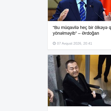
“Bu müqavilə heç bir ölkəyə q
yönəlməyib” – Ərdoğan
07 Avqust 2026, 20:41