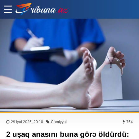
29 İyul 2025, 20:10
Cəmiyyət
754
2 uşaq anasını buna görə öldürdü: