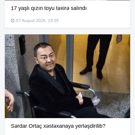
17 yaşlı qızın toyu təxirə salındı
07 Avqust 2026, 19:35
Sərdar Ortaç xəstəxanaya yerləşdirilib?