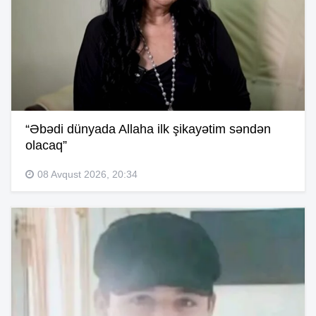
“Əbədi dünyada Allaha ilk şikayətim səndən
olacaq”
08 Avqust 2026, 20:34