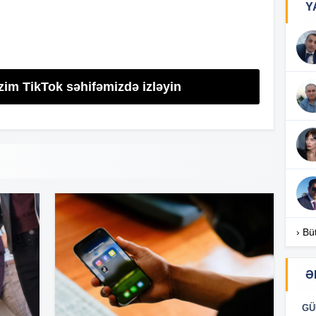
Y
15
15
zim TikTok səhifəmizdə izləyin
15
15
› Bü
Ə
15
GÜ