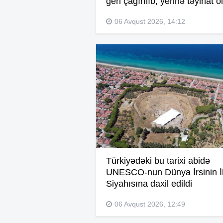
geri çağırılıb, yerinə təyinat o
06 Avqust 2026, 14:12
Türkiyədəki bu tarixi abidə
UNESCO-nun Dünya İrsinin İl
Siyahısına daxil edildi
06 Avqust 2026, 12:49