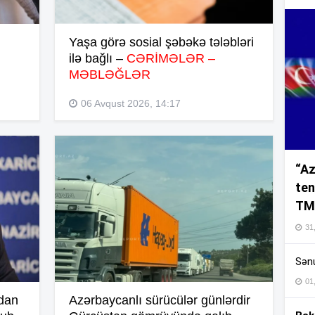
14
Yaşa görə sosial şəbəkə tələbləri
ilə bağlı –
CƏRİMƏLƏR –
MƏBLƏĞLƏR
14
06 Avqust 2026, 14:17
14
“Az
ten
14
TM
31,
Sənu
14
01
dan
Azərbaycanlı sürücülər günlərdir