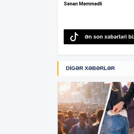
Sənan Məmmədli
Ən son xəbərləri bi
DIGƏR XƏBƏRLƏR