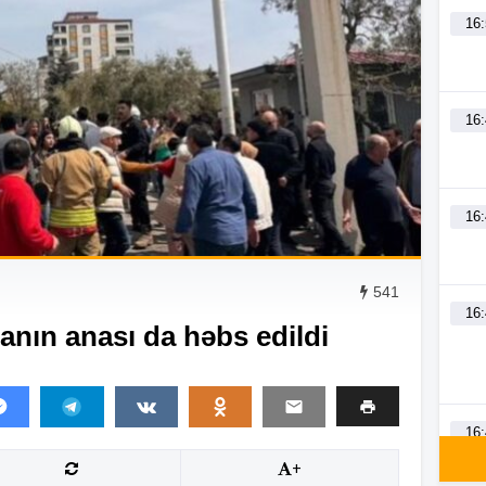
16
16
16
541
16
sanın anası da həbs edildi
16
+