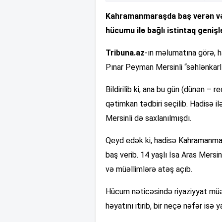
Kahramanmaraşda baş verən və 
hücumu ilə bağlı istintaq genişlə
Tribuna.az
-ın məlumatına görə, h
Pınar Peyman Mersinli “səhlənkarl
Bildirilib ki, ana bu gün (dünən –
qətimkan tədbiri seçilib. Hadisə il
Mersinli də saxlanılmışdı.
Qeyd edək ki, hadisə Kahramanma
baş verib. 14 yaşlı İsa Aras Mersi
və müəllimlərə atəş açıb.
Hücum nəticəsində riyaziyyat müəl
həyatını itirib, bir neçə nəfər isə y