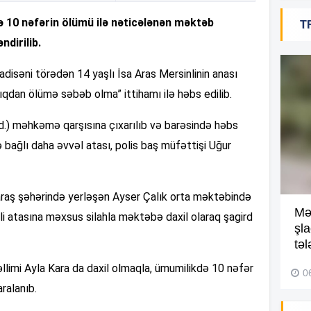
10 nəfərin ölümü ilə nəticələnən məktəb
T
16
ndirilib.
adisəni törədən 14 yaşlı İsa Aras Mersinlinin anası
16
ıqdan ölümə səbəb olma” ittihamı ilə həbs edilib.
 red.) məhkəmə qarşısına çıxarılıb və barəsində həbs
ə bağlı daha əvvəl atası, polis baş müfəttişi Uğur
16
raş şəhərində yerləşən Ayser Çalık orta məktəbində
16
Kompleksdə faciə: 2 yaşlı
Mə
nli atasına məxsus silahla məktəbə daxil olaraq şagird
uşaq hovuzda boğuldu –
şl
Video
təl
16
limi Ayla Kara da daxil olmaqla, ümumilikdə 10 nəfər
29 İyul 2026, 16:21
0
aralanıb.
16