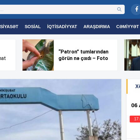
SIYASƏT
SOSIAL
İQTISADIYYAT
ARAŞDIRMA
CƏMIYYƏT
OGIYA
TƏHSIL
SAĞLAMLIQ
MARAQLI
TRIBUNA TV
“Patron” tumlarından
nat
görün nə çıxdı – Foto
X
06
17