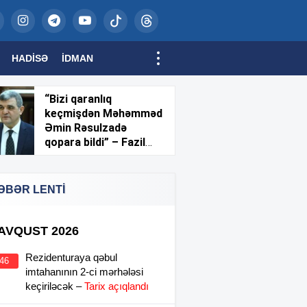
HADISƏ
İDMAN
“Bizi qaranlıq
keçmişdən Məhəmməd
Əmin Rəsulzadə
qopara bildi” – Fazil
Mustafa
ƏBƏR LENTİ
 AVQUST 2026
Rezidenturaya qəbul
:46
imtahanının 2-ci mərhələsi
keçiriləcək –
Tarix açıqlandı