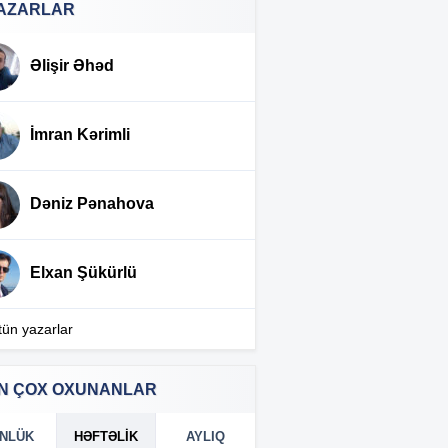
AZARLAR
Azərbaycanlılar niyə banka
:44
pul qoymur? – AÇIQLAMA
Əlişir Əhəd
Cibgirliyin ən çox yayıldığı
:28
şəhərlər açıqlandı-Turistlərin
İmran Kərimli
diqqətinə
Paşinyan bu xanımı Xarici
:22
Dəniz Pənahova
Kəşfiyyat Xidmətinin rəhbəri
təyin etdi
Elxan Şükürlü
Gündə nə qədər qarpız
:13
yemək olar? Dietoloqlar
təhlükəsiz normanı
tün yazarlar
açıqlayıb
N ÇOX OXUNANLAR
Oyunçular Roblox-u tərk
:08
edir – şirkət 70 milyard
dollar itirdi
NLÜK
HƏFTƏLIK
AYLIQ