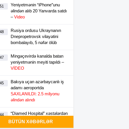
Yeniyetmənin “iPhone”unu
:51
əlindən alıb 20 Yanvarda satdı
–
Video
Rusiya ordusu Ukraynanın
:48
Dnepropetrovsk vilayətini
bombalayıb, 5 nəfər ölüb
Mingəçevirdə kanalda batan
:47
yeniyetmənin meyiti tapıldı –
VİDEO
Bakıya uçan azərbaycanlı iş
:45
adamı aeroportda
SAXLANILDI: 2.5 milyonu
əlindən alındı
“Diamed Hospital” xəstələrdən
:44
əvvəlki kimi –
QAZANA
BÜTÜN XƏBƏRLƏR
BİLMİR – MƏNFƏƏT AZALIR