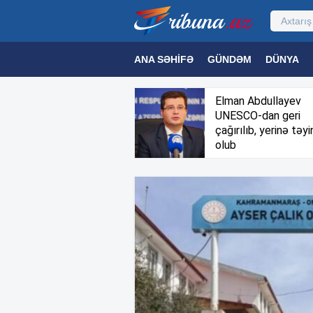
ANA SƏHIFƏ
GÜNDƏM
DÜNYA
MƏDƏNIYYƏT
MAQAZIN
TEXNOL
Elman Abdullayev
UNESCO-dan geri
çağırılıb, yerinə təyi
olub