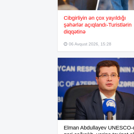
Cibgirliyin ən çox yayıldığı
şəhərlər açıqlandı-Turistlərin
diqqətinə
06 Avqust 2026, 15:28
Elman Abdullayev UNESCO-