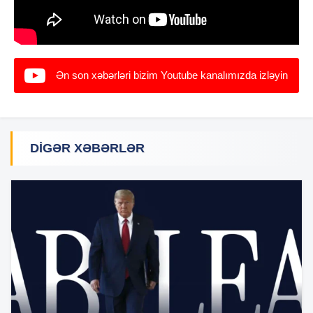
Ən son xəbərləri bizim Youtube kanalımızda izləyin
DIGƏR XƏBƏRLƏR