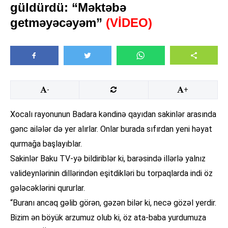
güldürdü: “Məktəbə
getməyəcəyəm”
(VİDEO)
-
+
Xocalı rayonunun Badara kəndinə qayıdan sakinlər arasında
gənc ailələr də yer alırlar. Onlar burada sıfırdan yeni həyat
qurmağa başlayıblar.
Sakinlər Baku TV-yə bildiriblər ki, barəsində illərlə yalnız
valideynlərinin dillərindən eşitdikləri bu torpaqlarda indi öz
gələcəklərini qururlar.
“Buranı ancaq gəlib görən, gəzən bilər ki, necə gözəl yerdir.
Bizim ən böyük arzumuz olub ki, öz ata-baba yurdumuza