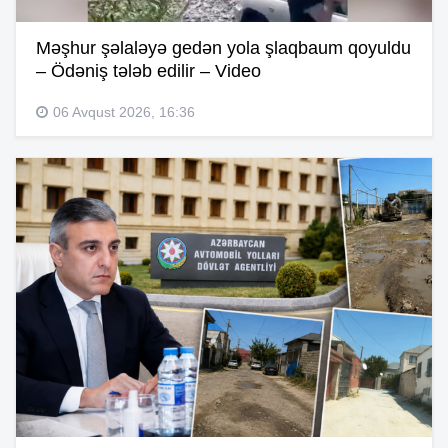
Məşhur şəlaləyə gedən yola şlaqbaum qoyuldu
– Ödəniş tələb edilir – Video
06 Avqust 2026, 16:36