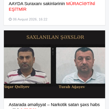
AAYDA Suraxanı sakinlərinin
MÜRACİƏTİNİ
EŞİTMİR
06 Avqust 2026, 16:22
Astarada əməliyyat – Narkotik satan şəxs həbs