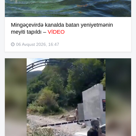
Mingəçevirdə kanalda batan yeniyetmənin
meyiti tapıldı –
VİDEO
06 Avqust 2026, 16:47