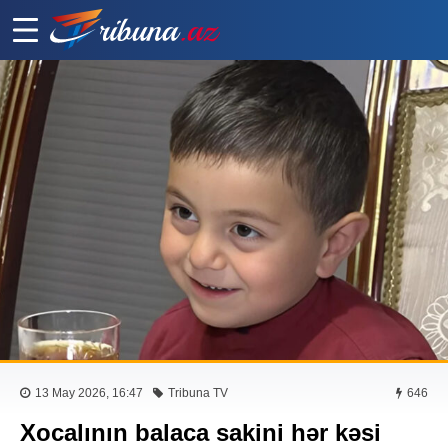
13 May 2026, 16:47
Tribuna TV
646
Xocalının balaca sakini hər kəsi