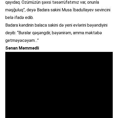
qayıdaq. Özümüzün şəxsi təsərrüfatımız var, onunla
məşğuluq”, deyə Badara sakini Musa İbadullayev sevincini
belə ifadə edib.
Badara kəndinin balaca sakini də yeni evlərini bəyəndiyini
deyib: “Buralar qəşəngdir, bəyənirəm, amma məktəbə
getməyəcəyəm…”
Sənan Məmmədli