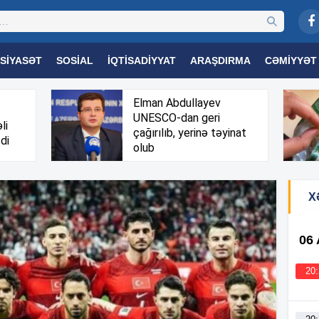
SIYASƏT
SOSIAL
İQTISADIYYAT
ARAŞDIRMA
CƏMIYYƏT
OGIYA
TƏHSIL
SAĞLAMLIQ
MARAQLI
TRIBUNA TV
Elman Abdullayev
UNESCO-dan geri
li
çağırılıb, yerinə təyinat
di
olub
X
06
20