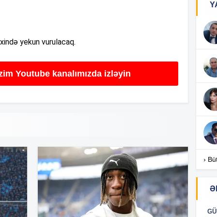
Y
16
ixində yekun vurulacaq.
16
izim Youtube kanalımızda izləyin
16
16
› Bü
Ə
16
GÜ