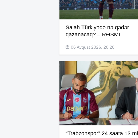
Salah Türkiyədə nə qədər
qazanacaq? – RƏSMİ
06 Avqust 2026, 20:28
“Trabzonspor” 24 saata 13 mi