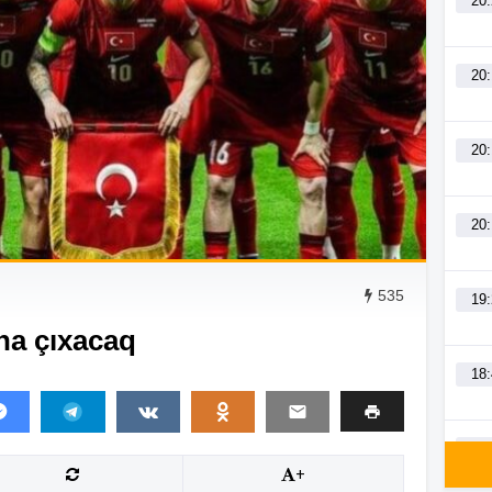
20
20
20
20
535
19
na çıxacaq
18
18
+