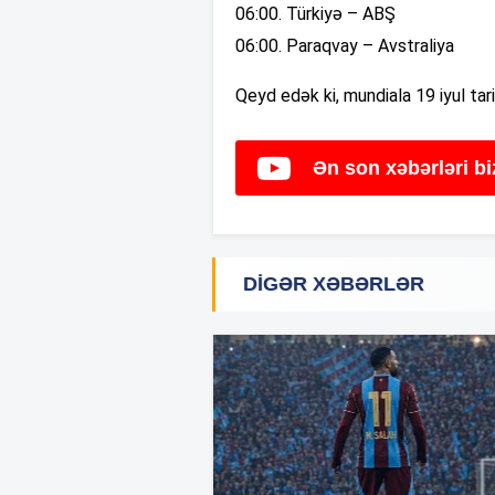
06:00. Türkiyə – ABŞ
06:00. Paraqvay – Avstraliya
Qeyd edək ki, mundiala 19 iyul tar
Ən son xəbərləri b
DIGƏR XƏBƏRLƏR