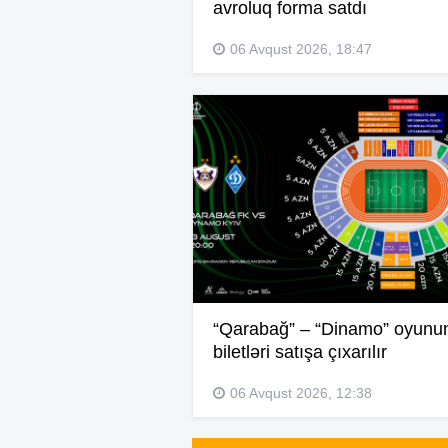
avroluq forma satdı
06 Avqust 2026, 18:47
“Qarabağ” – “Dinamo” oyunu
biletləri satışa çıxarılır
06 Avqust 2026, 12:38