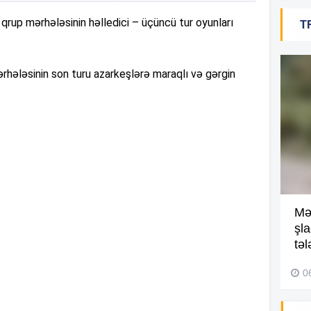
rup mərhələsinin həlledici – üçüncü tur oyunları
T
18
ərhələsinin son turu azarkeşlərə maraqlı və gərgin
18
18
Kompleksdə faciə: 2 yaşlı
Mə
17
uşaq hovuzda boğuldu –
şl
Video
təl
29 İyul 2026, 16:21
0
17