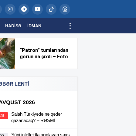
HADISƏ
İDMAN
“Patron” tumlarından
görün nə çıxdı – Foto
ƏBƏR LENTİ
 AVQUST 2026
Salah Türkiyədə nə qədər
:28
qazanacaq? – RƏSMİ
Süni intellektlə arıqlayan şəxs