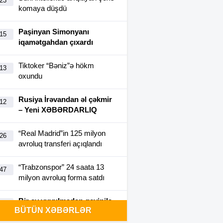
:23
komaya düşdü
Paşinyan Simonyanı
:15
iqamətgahdan çıxardı
Tiktoker “Bəniz”ə hökm
:13
oxundu
Rusiya İrəvandan əl çəkmir
:12
– Yeni XƏBƏRDARLIQ
“Real Madrid”in 125 milyon
:26
avroluq transferi açıqlandı
“Trabzonspor” 24 saata 13
:47
milyon avroluq forma satdı
Bir ay yuyulmadan geyinilə
:40
BÜTÜN XƏBƏRLƏR
bilən futbolka yaradıldı-
FOTO