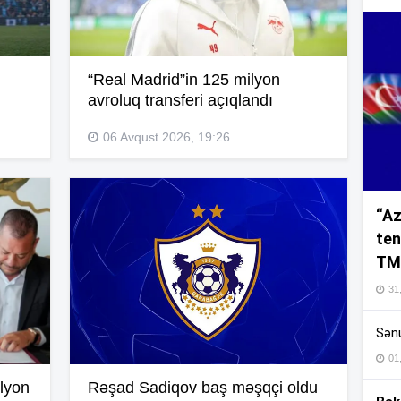
16
“Real Madrid”in 125 milyon
avroluq transferi açıqlandı
06 Avqust 2026, 19:26
16
“Az
16
ten
TM
16
31,
Sənu
16
01
lyon
Rəşad Sadiqov baş məşqçi oldu
16