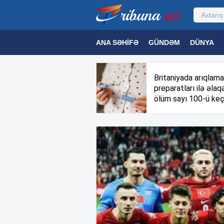
ANA SƏHIFƏ
GÜNDƏM
DÜNYA
MƏDƏNIYYƏT
MAQAZIN
TEXNOL
Britaniyada arıqlama
preparatları ilə əlaqə
ölüm sayı 100-ü keç