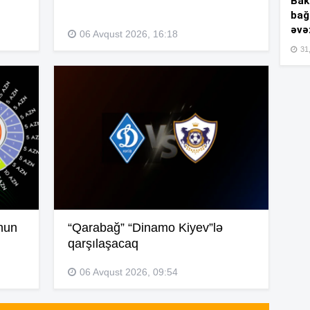
Bakı
bağ
əvə
06 Avqust 2026, 16:18
15
31,
15
15
15
nun
“Qarabağ” “Dinamo Kiyev”lə
qarşılaşacaq
06 Avqust 2026, 09:54
15