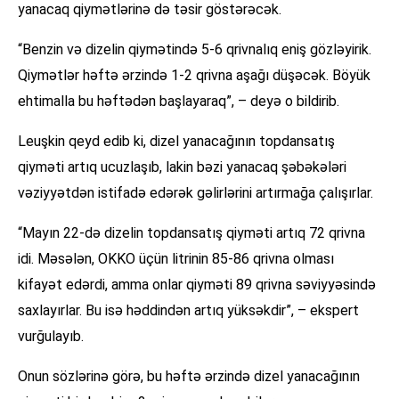
yanacaq qiymətlərinə də təsir göstərəcək.
“Benzin və dizelin qiymətində 5-6 qrivnalıq eniş gözləyirik.
Qiymətlər həftə ərzində 1-2 qrivna aşağı düşəcək. Böyük
ehtimalla bu həftədən başlayaraq”, – deyə o bildirib.
Leuşkin qeyd edib ki, dizel yanacağının topdansatış
qiyməti artıq ucuzlaşıb, lakin bəzi yanacaq şəbəkələri
vəziyyətdən istifadə edərək gəlirlərini artırmağa çalışırlar.
“Mayın 22-də dizelin topdansatış qiyməti artıq 72 qrivna
idi. Məsələn, OKKO üçün litrinin 85-86 qrivna olması
kifayət edərdi, amma onlar qiyməti 89 qrivna səviyyəsində
saxlayırlar. Bu isə həddindən artıq yüksəkdir”, – ekspert
vurğulayıb.
Onun sözlərinə görə, bu həftə ərzində dizel yanacağının