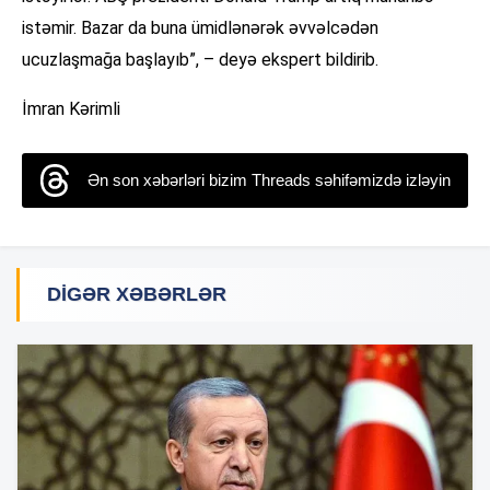
istəmir. Bazar da buna ümidlənərək əvvəlcədən
ucuzlaşmağa başlayıb”, – deyə ekspert bildirib.
İmran Kərimli
Ən son xəbərləri bizim Threads səhifəmizdə izləyin
DIGƏR XƏBƏRLƏR