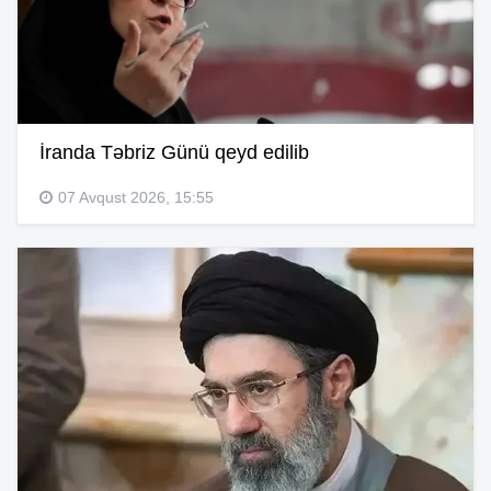
İranda Təbriz Günü qeyd edilib
07 Avqust 2026, 15:55