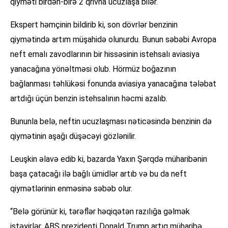
qiyməti birdən-birə 2 qrivna ucuzlaşa bilər.
Ekspert həmçinin bildirib ki, son dövrlər benzinin
qiymətində artım müşahidə olunurdu. Bunun səbəbi Avropa
neft emalı zavodlarının bir hissəsinin istehsalı aviasiya
yanacağına yönəltməsi olub. Hörmüz boğazının
bağlanması təhlükəsi fonunda aviasiya yanacağına tələbat
artdığı üçün benzin istehsalının həcmi azalıb.
Bununla belə, neftin ucuzlaşması nəticəsində benzinin də
qiymətinin aşağı düşəcəyi gözlənilir.
Leuşkin əlavə edib ki, bazarda Yaxın Şərqdə müharibənin
başa çatacağı ilə bağlı ümidlər artıb və bu da neft
qiymətlərinin enməsinə səbəb olur.
“Belə görünür ki, tərəflər həqiqətən razılığa gəlmək
istəyirlər. ABŞ prezidenti Donald Trump artıq müharibə