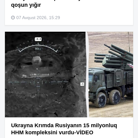
qoşun yığır
07 Avqust 2026, 15:29
Ukrayna Krımda Rusiyanın 15 milyonluq
HHM kompleksini vurdu-VİDEO