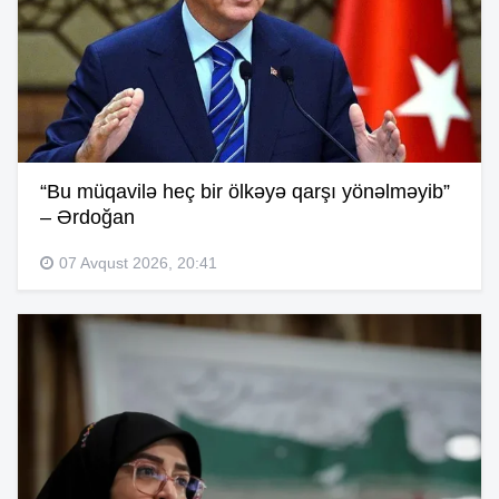
“Bu müqavilə heç bir ölkəyə qarşı yönəlməyib”
– Ərdoğan
07 Avqust 2026, 20:41