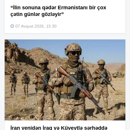
“İlin sonuna qədər Ermənistanı bir çox
çətin günlər gözləyir”
07 Avqust 2026, 15:30
İran yenidən İraq və Küveytlə sərhəddə