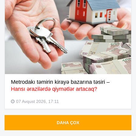
Metrodakı təmirin kirayə bazarına təsiri –
Hansı ərazilərdə qiymətlər artacaq?
07 Avqust 2026, 17:11
DAHA ÇOX