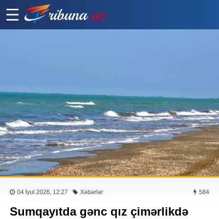
04 İyul 2026, 12:27
Xəbərlər
584
Sumqayıtda gənc qız çimərlikdə