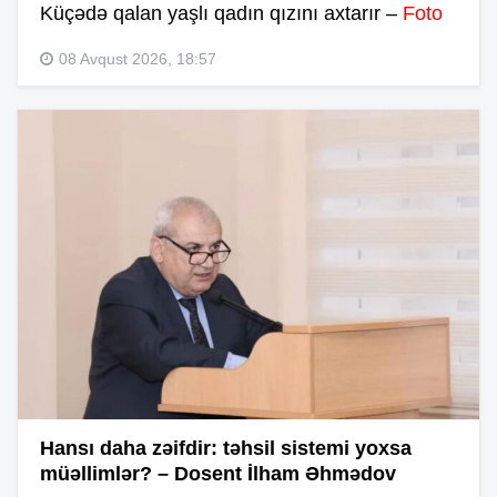
Küçədə qalan yaşlı qadın qızını axtarır –
Foto
08 Avqust 2026, 18:57
Hansı daha zəifdir: təhsil sistemi yoxsa
müəllimlər? – Dosent İlham Əhmədov