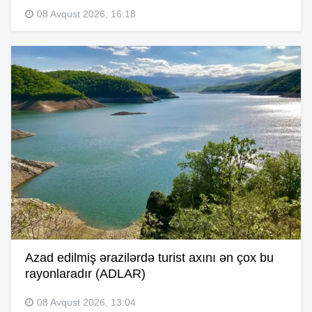
08 Avqust 2026, 16:18
Azad edilmiş ərazilərdə turist axını ən çox bu
rayonlaradır (ADLAR)
08 Avqust 2026, 13:04