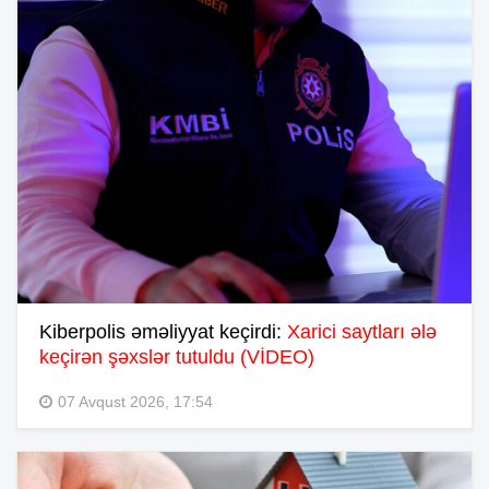
Kiberpolis əməliyyat keçirdi:
Xarici saytları ələ
keçirən şəxslər tutuldu (VİDEO)
07 Avqust 2026, 17:54