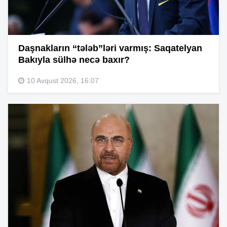
Daşnakların “tələb”ləri varmış: Saqatelyan
Bakıyla sülhə necə baxır?
10 Avqust 2026, 16:07