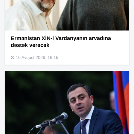
Ermənistan XİN-i Vardanyanın arvadına
dəstək verəcək
10 Avqust 2026, 16:15