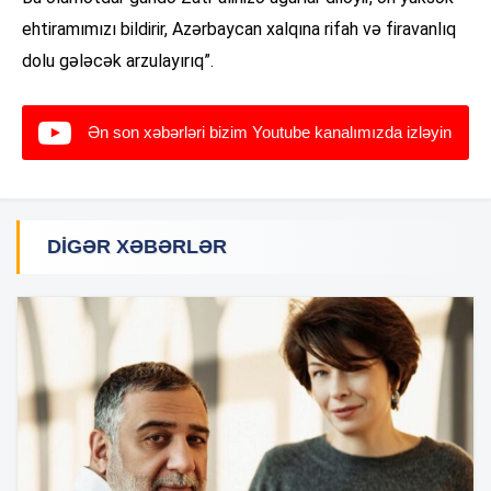
ehtiramımızı bildirir, Azərbaycan xalqına rifah və firavanlıq
dolu gələcək arzulayırıq”.
Ən son xəbərləri bizim Youtube kanalımızda izləyin
DIGƏR XƏBƏRLƏR