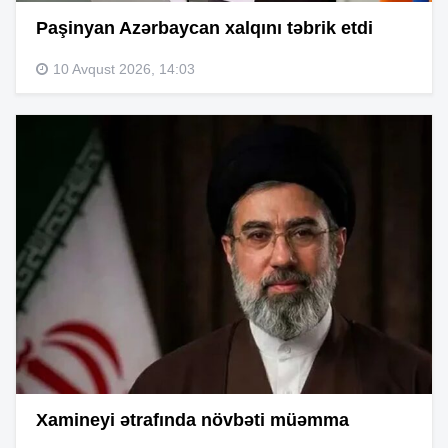
Paşinyan Azərbaycan xalqını təbrik etdi
10 Avqust 2026, 14:03
Xamineyi ətrafında növbəti müəmma