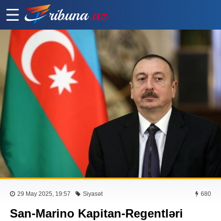
29 May 2025, 19:57
Siyasət
680
San-Marino Kapitan-Regentləri