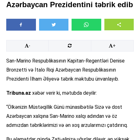
Azərbaycan Prezidentini təbrik edib
-
+
San-Marino Respublikasının Kapitan-Regentləri Denise
Bronzetti və İtalo Riqi Azərbaycan Respublikasının
Prezidenti İlham Əliyevə təbrik məktubu ünvanlayıb.
Tribuna.az
xəbər verir ki, mətubda deyilir:
“Ölkənizin Müstəqillik Günü münasibətilə Sizə və dost
Azərbaycan xalqına San-Marino xalqı adından və öz
adımızdan təbriklərimizi və ən xoş arzularımızı çatdırırıq.
Bu əlamətdar gündə Zati-alinizə uğurlar diləyir, ən yüksək