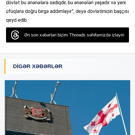
dövlət bu ənənələrə sadiqdir, bu ənənələri yaşadır və yeni
üfüqlərə doğru birgə addımlayır”, deyə dövlətimizin başçısı
qeyd edib.
Ən son xəbərləri bizim Threads səhifəmizdə izləyin
DIGƏR XƏBƏRLƏR