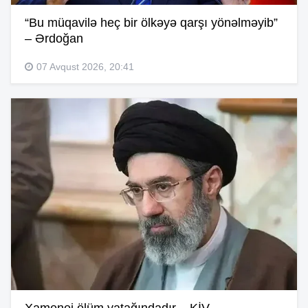
“Bu müqavilə heç bir ölkəyə qarşı yönəlməyib”
– Ərdoğan
07 Avqust 2026, 20:41