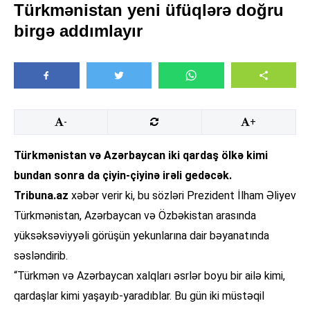
Türkmənistan yeni üfüqlərə doğru
birgə addımlayır
-
+
Türkmənistan və Azərbaycan iki qardaş ölkə kimi
bundan sonra da çiyin-çiyinə irəli gedəcək.
Tribuna.az
xəbər verir ki, bu sözləri Prezident İlham Əliyev
Türkmənistan, Azərbaycan və Özbəkistan arasında
yüksəksəviyyəli görüşün yekunlarına dair bəyanatında
səsləndirib.
“Türkmən və Azərbaycan xalqları əsrlər boyu bir ailə kimi,
qardaşlar kimi yaşayıb-yaradıblar. Bu gün iki müstəqil