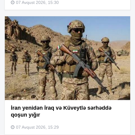
07 Avqust 2026, 15:30
İran yenidən İraq və Küveytlə sərhəddə
qoşun yığır
07 Avqust 2026, 15:29