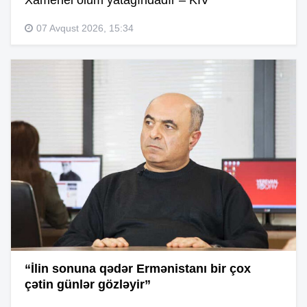
Xamenei ölüm yatağındadır – KİV
07 Avqust 2026, 15:34
“İlin sonuna qədər Ermənistanı bir çox
çətin günlər gözləyir”