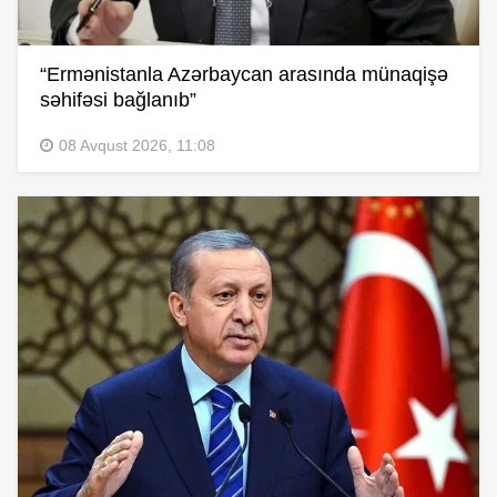
“Ermənistanla Azərbaycan arasında münaqişə
səhifəsi bağlanıb”
08 Avqust 2026, 11:08