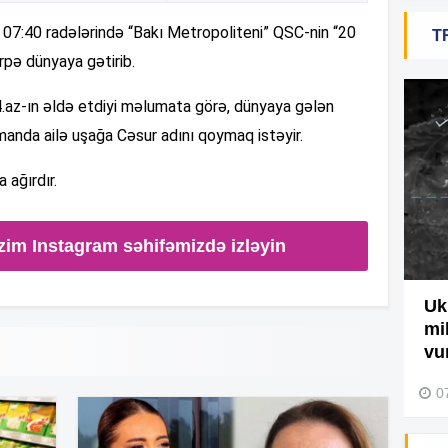
15
t 07:40 radələrində “Bakı Metropoliteni” QSC-nin “20
T
rpə dünyaya gətirib.
15
4.az-ın əldə etdiyi məlumata görə, dünyaya gələn
amanda ailə uşağa Cəsur adını qoymaq istəyir.
 ağırdır.
15
zim Instagram səhifəmizdə izləyin
14
Ağdamda yanğını bu şəxs
Uk
törədibmiş – Video
mi
14
vu
04 Avqust 2026, 09:45
0
14