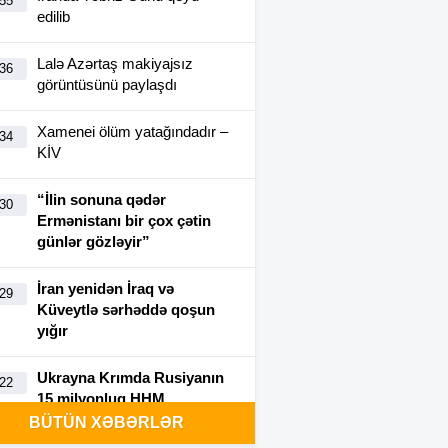
:55
edilib
Lalə Azərtaş makiyajsız
:36
görüntüsünü paylaşdı
Xamenei ölüm yatağındadır –
:34
KİV
“İlin sonuna qədər
:30
Ermənistanı bir çox çətin
günlər gözləyir”
İran yenidən İraq və
:29
Küveytlə sərhəddə qoşun
yığır
Ukrayna Krımda Rusiyanın
:22
15 milyonluq HHM
kompleksini vurdu-VİDEO
BÜTÜN XƏBƏRLƏR