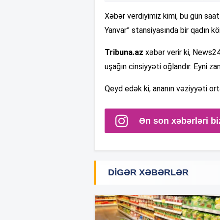
Xəbər verdiyimiz kimi, bu gün saa
Yanvar” stansiyasında bir qadın kö
Tribuna.az
xəbər verir ki, News2
uşağın cinsiyyəti oğlandır. Eyni z
Qeyd edək ki, ananın vəziyyəti orta
Ən son xəbərləri bi
DIGƏR XƏBƏRLƏR