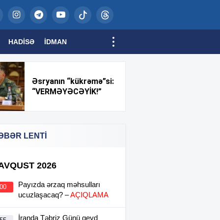
HADISƏ
İDMAN
Əsryanın “kükrəmə”si:
“VERMƏYƏCƏYİK!”
ƏBƏR LENTİ
 AVQUST 2026
Payızda ərzaq məhsulları
:00
ucuzlaşacaq? –
AÇIQLAMA
İranda Təbriz Günü qeyd