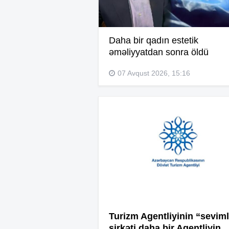
Daha bir qadın estetik
əməliyyatdan sonra öldü
07 Avqust 2026, 15:16
Turizm Agentliyinin “seviml
şirkəti daha bir Agentliyin