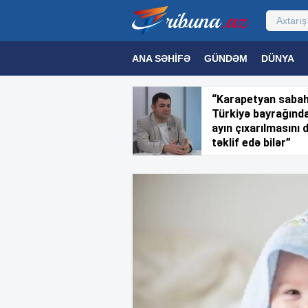
ANA SƏHIFƏ
GÜNDƏM
DÜNYA
MƏDƏNIYYƏT
MAQAZIN
TEXNOL
“Karapetyan saba
Türkiyə bayrağınd
ayın çıxarılmasını 
təklif edə bilər”