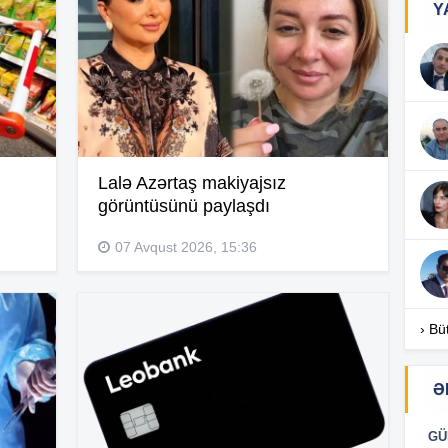
Y
14
13
Lalə Azərtaş makiyajsız
görüntüsünü paylaşdı
07 Avqust 2026, 15:36
13
› Bü
13
Ə
13
GÜ