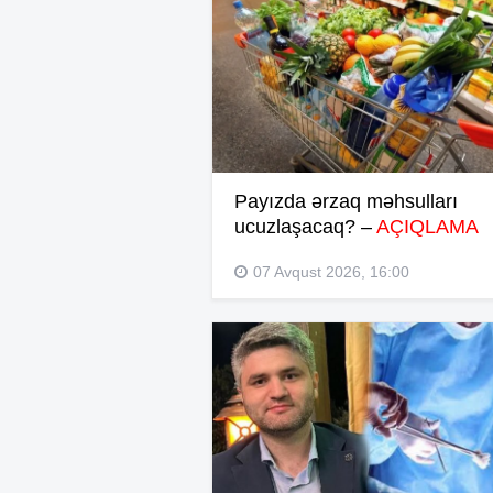
Payızda ərzaq məhsulları
ucuzlaşacaq? –
AÇIQLAMA
07 Avqust 2026, 16:00