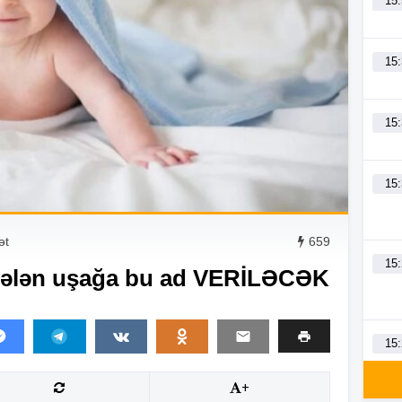
15
15
15
15
ət
659
15
gələn uşağa bu ad VERİLƏCƏK
15
+