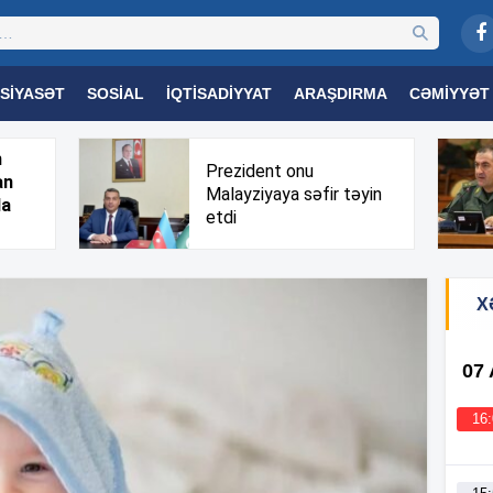
SIYASƏT
SOSIAL
İQTISADIYYAT
ARAŞDIRMA
CƏMIYYƏT
OGIYA
TƏHSIL
SAĞLAMLIQ
MARAQLI
TRIBUNA TV
h
Prezident onu
an
Malayziyaya səfir təyin
da
etdi
X
07
16