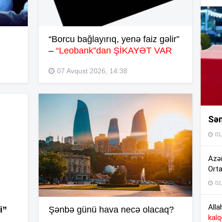
13
“Borcu bağlayırıq, yenə faiz gəlir”
–
“Leobank”dan ŞİKAYƏT VAR
13
07 Avqust 2026, 14:38
13
Sən
13
01
13
Azər
Orta
02
13
Alla
i”
Şənbə günü hava necə olacaq?
kal