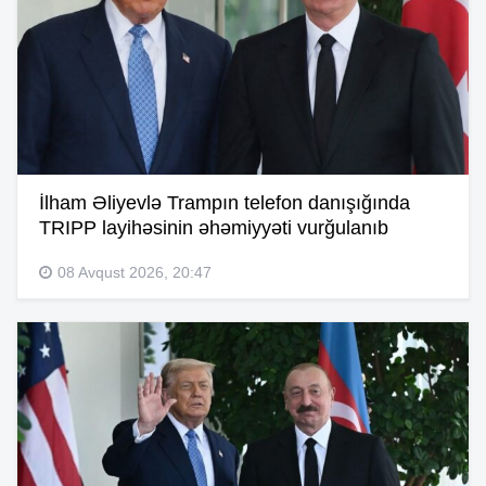
İlham Əliyevlə Trampın telefon danışığında
TRIPP layihəsinin əhəmiyyəti vurğulanıb
08 Avqust 2026, 20:47