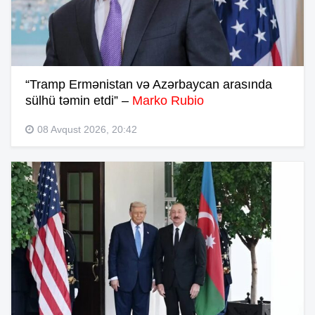
“Tramp Ermənistan və Azərbaycan arasında
sülhü təmin etdi” –
Marko Rubio
08 Avqust 2026, 20:42