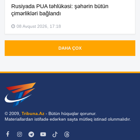
Rusiyada PUA təhlükəsi: şəhərin bütün
çimərlikləri bağlandı
08 Avqust 2026, 17:18
DAHA ÇOX
© 2009,
Tribuna.Az
- Bütün hüquqlar qorunur.
Materiallardan istifadə edərkən sayta mütləq istinad olunmalıdır.