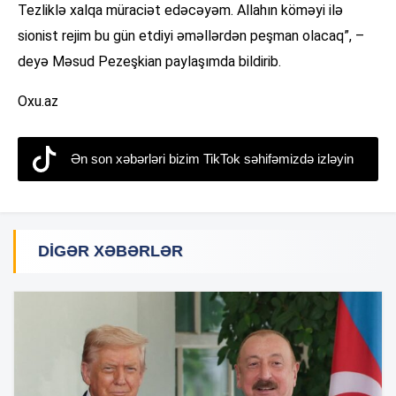
Tezliklə xalqa müraciət edəcəyəm. Allahın köməyi ilə
sionist rejim bu gün etdiyi əməllərdən peşman olacaq”, –
deyə Məsud Pezeşkian paylaşımda bildirib.
Oxu.az
Ən son xəbərləri bizim TikTok səhifəmizdə izləyin
DIGƏR XƏBƏRLƏR