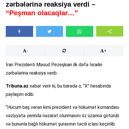
zərbələrinə reaksiya verdi –
“Peşman olacaqlar…”
-
+
İran Prezidenti Məsud Pezeşkian ilk dəfə İsrailin
zərbələrinə reaksiya verib.
Tribuna.az
xəbər verir ki, bu barədə o, “X” hesabında
paylaşım edib.
“Hücum baş verən kimi prezident və hökumət komandası
vəziyyətə yerində nəzarət olunmasını öz üzərinə götürüb
və bununla bağlı hökumət şurasının təcili iclası keçirilib.