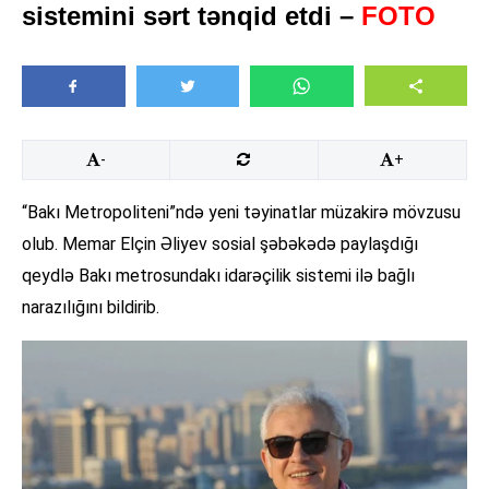
sistemini sərt tənqid etdi –
FOTO
-
+
“Bakı Metropoliteni”ndə yeni təyinatlar müzakirə mövzusu
olub. Memar Elçin Əliyev sosial şəbəkədə paylaşdığı
qeydlə Bakı metrosundakı idarəçilik sistemi ilə bağlı
narazılığını bildirib.