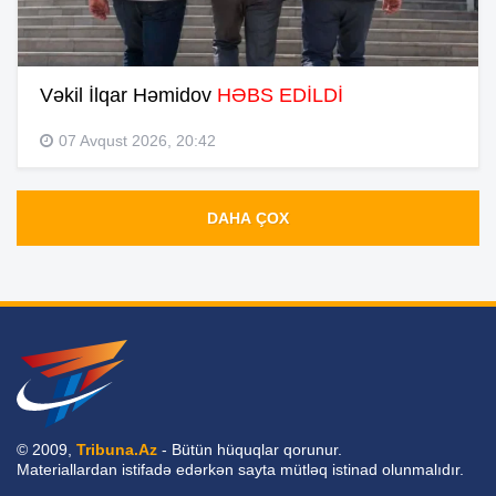
Vəkil İlqar Həmidov
HƏBS EDİLDİ
07 Avqust 2026, 20:42
DAHA ÇOX
© 2009,
Tribuna.Az
- Bütün hüquqlar qorunur.
Materiallardan istifadə edərkən sayta mütləq istinad olunmalıdır.