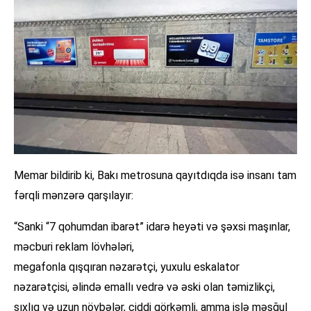
Memar bildirib ki, Bakı metrosuna qayıtdıqda isə insanı tam
fərqli mənzərə qarşılayır:
“Sanki “7 qohumdan ibarət” idarə heyəti və şəxsi maşınlar,
məcburi reklam lövhələri,
megafonla qışqıran nəzarətçi, yuxulu eskalator
nəzarətçisi, əlində emallı vedrə və əski olan təmizlikçi,
sıxlıq və uzun növbələr, ciddi görkəmli, amma işlə məşğul