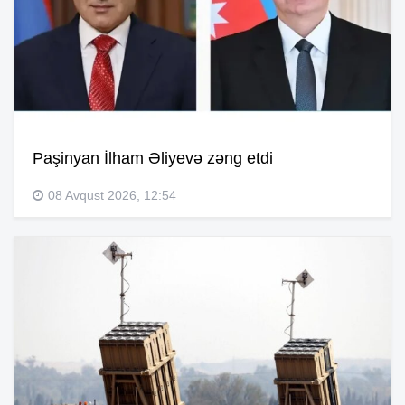
Paşinyan İlham Əliyevə zəng etdi
08 Avqust 2026, 12:54