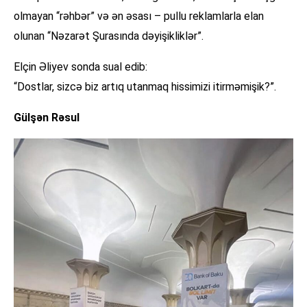
olmayan “rəhbər” və ən əsası – pullu reklamlarla elan
olunan “Nəzarət Şurasında dəyişikliklər”.
Elçin Əliyev sonda sual edib:
“Dostlar, sizcə biz artıq utanmaq hissimizi itirməmişik?”.
Gülşən Rəsul