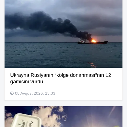
Ukrayna Rusiyanın “kölgə donanması”nın 12
gəmisini vurdu
08 Avqust 2026, 13:03