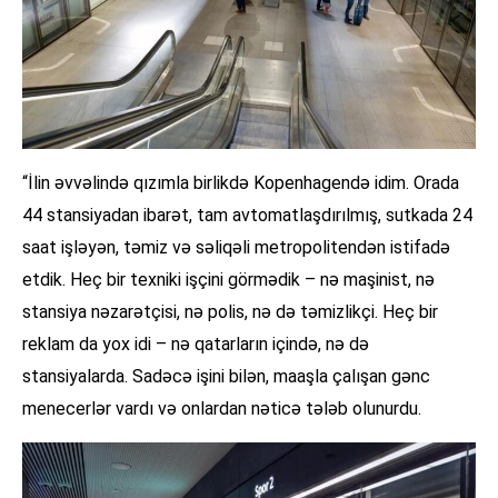
“İlin əvvəlində qızımla birlikdə Kopenhagendə idim. Orada
44 stansiyadan ibarət, tam avtomatlaşdırılmış, sutkada 24
saat işləyən, təmiz və səliqəli metropolitendən istifadə
etdik. Heç bir texniki işçini görmədik – nə maşinist, nə
stansiya nəzarətçisi, nə polis, nə də təmizlikçi. Heç bir
reklam da yox idi – nə qatarların içində, nə də
stansiyalarda. Sadəcə işini bilən, maaşla çalışan gənc
menecerlər vardı və onlardan nəticə tələb olunurdu.