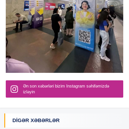
Ən son xəbərləri bizim Instagram səhifəmizdə
izləyin
DIGƏR XƏBƏRLƏR