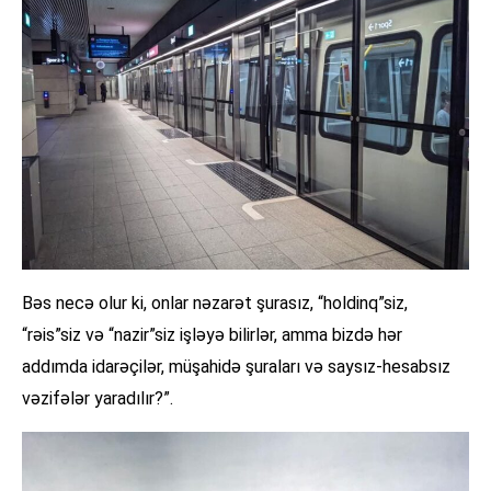
Bəs necə olur ki, onlar nəzarət şurasız, “holdinq”siz,
“rәis”siz və “nazir”siz işləyə bilirlər, amma bizdə hər
addımda idarəçilər, müşahidə şuraları və saysız-hesabsız
vəzifələr yaradılır?”.