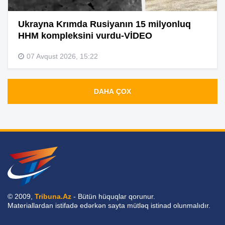
Ukrayna Krımda Rusiyanın 15 milyonluq
HHM kompleksini vurdu-VİDEO
07 Avqust 2026, 15:22
DAHA ÇOX
© 2009,
Tribuna.Az
- Bütün hüquqlar qorunur.
Materiallardan istifadə edərkən sayta mütləq istinad olunmalıdır.