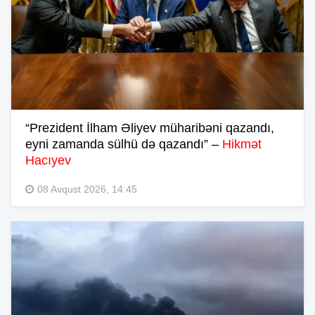
“Prezident İlham Əliyev müharibəni qazandı,
eyni zamanda sülhü də qazandı” –
Hikmət
Hacıyev
08 Avqust 2026, 14:45