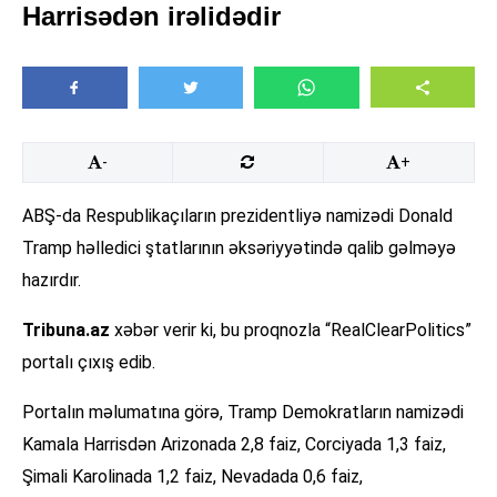
Harrisədən irəlidədir
-
+
ABŞ-da Respublikaçıların prezidentliyə namizədi Donald
Tramp həlledici ştatlarının əksəriyyətində qalib gəlməyə
hazırdır.
Tribuna.az
xəbər verir ki, bu proqnozla “RealClearPolitics”
portalı çıxış edib.
Portalın məlumatına görə, Tramp Demokratların namizədi
Kamala Harrisdən Arizonada 2,8 faiz, Corciyada 1,3 faiz,
Şimali Karolinada 1,2 faiz, Nevadada 0,6 faiz,