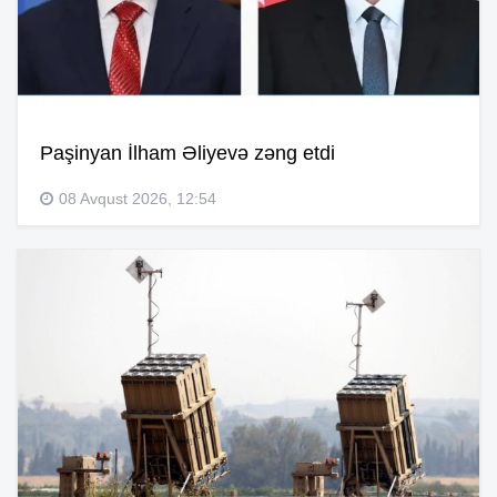
Paşinyan İlham Əliyevə zəng etdi
08 Avqust 2026, 12:54