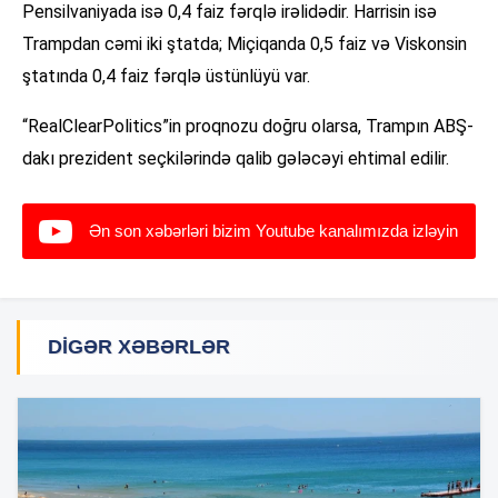
Pensilvaniyada isə 0,4 faiz fərqlə irəlidədir. Harrisin isə
Trampdan cəmi iki ştatda; Miçiqanda 0,5 faiz və Viskonsin
ştatında 0,4 faiz fərqlə üstünlüyü var.
“RealClearPolitics”in proqnozu doğru olarsa, Trampın ABŞ-
dakı prezident seçkilərində qalib gələcəyi ehtimal edilir.
Ən son xəbərləri bizim Youtube kanalımızda izləyin
DIGƏR XƏBƏRLƏR