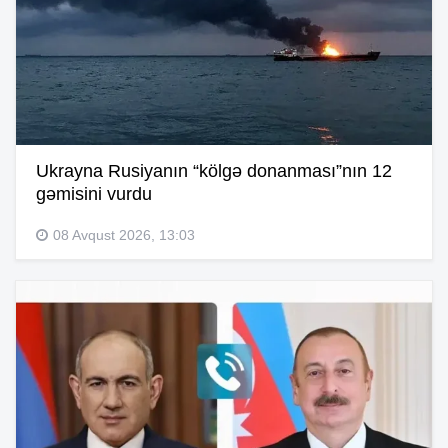
Ukrayna Rusiyanın “kölgə donanması”nın 12
gəmisini vurdu
08 Avqust 2026, 13:03