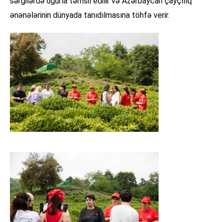
sərgilərdə uğurla təmsil edilir və Azərbaycan çayçılıq
ənənələrinin dünyada tanıdılmasına töhfə verir.