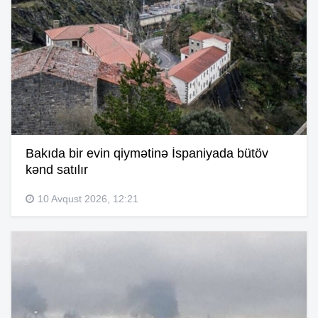
Bakıda bir evin qiymətinə İspaniyada bütöv
kənd satılır
10 Avqust 2026, 12:21