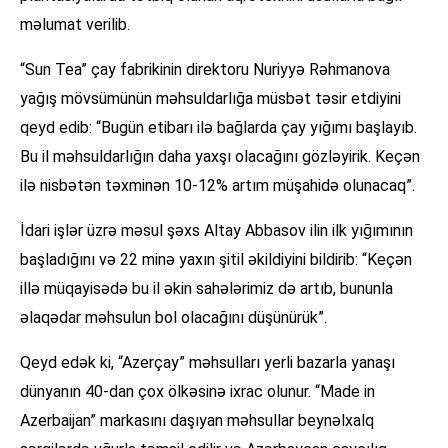
məlumat verilib.
“Sun Tea” çay fabrikinin direktoru Nuriyyə Rəhmanova
yağış mövsümünün məhsuldarlığa müsbət təsir etdiyini
qeyd edib: “Bugün etibarı ilə bağlarda çay yığımı başlayıb.
Bu il məhsuldarlığın daha yaxşı olacağını gözləyirik. Keçən
ilə nisbətən təxminən 10-12% artım müşahidə olunacaq”.
İdari işlər üzrə məsul şəxs Altay Abbasov ilin ilk yığımının
başladığını və 22 minə yaxın şitil əkildiyini bildirib: “Keçən
illə müqayisədə bu il əkin sahələrimiz də artıb, bununla
əlaqədar məhsulun bol olacağını düşünürük”.
Qeyd edək ki, “Azerçay” məhsulları yerli bazarla yanaşı
dünyanın 40-dan çox ölkəsinə ixrac olunur. “Made in
Azerbaijan” markasını daşıyan məhsullar beynəlxalq