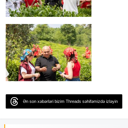
Ən son xəbərləri bizim Threads səhifəmizdə izləyin