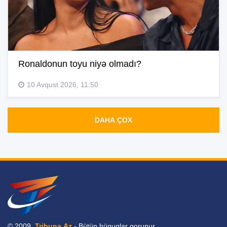
Ronaldonun toyu niyə olmadı?
10 Avqust 2026, 11:50
DAHA ÇOX
© 2009,
Tribuna.Az
- Bütün hüquqlar qorunur.