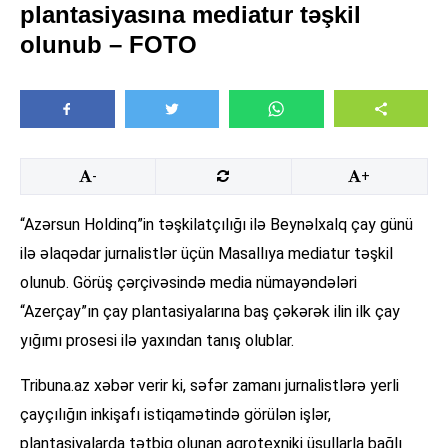
plantasiyasına mediatur təşkil
olunub – FOTO
-
+
“Azərsun Holdinq”in təşkilatçılığı ilə Beynəlxalq çay günü
ilə əlaqədar jurnalistlər üçün Masallıya mediatur təşkil
olunub. Görüş çərçivəsində media nümayəndələri
“Azerçay”ın çay plantasiyalarına baş çəkərək ilin ilk çay
yığımı prosesi ilə yaxından tanış olublar.
Tribuna.az xəbər verir ki, səfər zamanı jurnalistlərə yerli
çayçılığın inkişafı istiqamətində görülən işlər,
plantasiyalarda tətbiq olunan aqrotexniki üsullarla bağlı