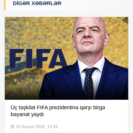
DIGƏR XƏBƏRLƏR
Üç təşkilat FIFA prezidentinə qarşı birgə
bəyanat yaydı
10 Avqust 2026, 13:45