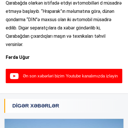
Qarabağda olarkən istifadə etdiyi avtomobilləri d müsadirə
etməyə başlayıb. “Hraparak”ın məlumatına görə, dünən
qondarma “DİN”ə məxsus olan iki avtomobil müsadirə
edilib. Digər separatçılara da xəbər göndərilib ki,
Qarabağdan çıxardıqları maşın və texnikaları təhvil
versinlər.
Fərda Uğur
Ən son xəbərləri bizim Youtube kanalımızda izləyin
DIGƏR XƏBƏRLƏR