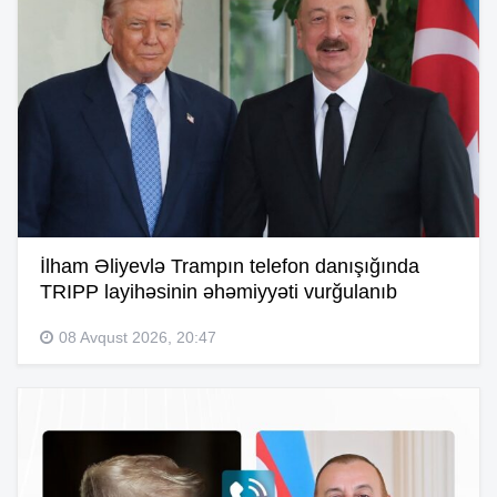
İlham Əliyevlə Trampın telefon danışığında
TRIPP layihəsinin əhəmiyyəti vurğulanıb
08 Avqust 2026, 20:47