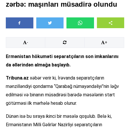
zərbə: maşınları müsadirə olundu
-
+
Ermənistan hökuməti separatçıların son imkanlarını
da əllərindən almağa başlayıb.
Tribuna.az
xəbər verir ki, İrəvanda separatçıların
mənzilləndiyi qondarma “Qarabağ nümayəndəliyi”nin ləğv
edilməsi və binanın müsadirəsi barədə məsələnin start
götürməsi ilk mərhələ hesab olunur.
Dünən isə bu sıraya ikinci bir məsələ qoşulub. Belə ki,
Ermənistanın Milli Gəlirlər Nazirliyi separatçıların