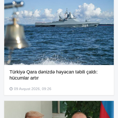
Türkiyə Qara dənizdə həyəcan təbili çaldı:
hücumlar artır
09 Avqust 2026, 09:26