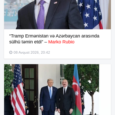
“Tramp Ermənistan və Azərbaycan arasında
sülhü təmin etdi” –
Marko Rubio
08 Avqust 2026, 20:42