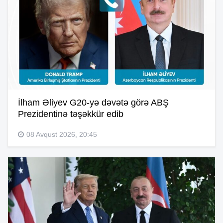
İlham Əliyev G20-yə dəvətə görə ABŞ
Prezidentinə təşəkkür edib
08 Avqust 2026, 20:45