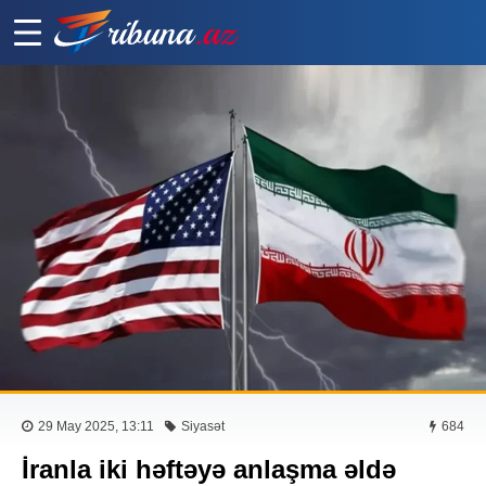
29 May 2025, 13:11
Siyasət
684
İranla iki həftəyə anlaşma əldə