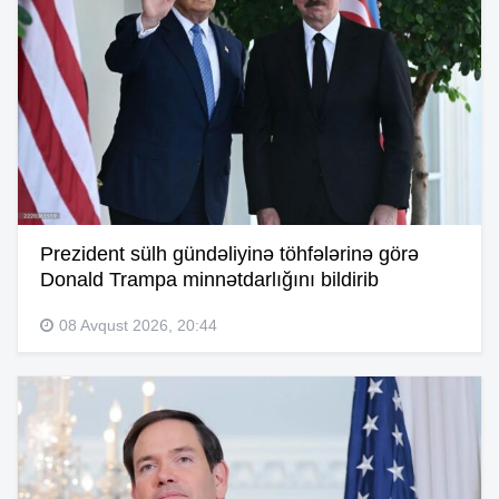
Prezident sülh gündəliyinə töhfələrinə görə
Donald Trampa minnətdarlığını bildirib
08 Avqust 2026, 20:44