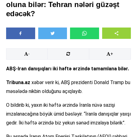
oluna bilər: Tehran nələri güzəşt
edəcək?
-
+
ABŞ-Iran danışıqları iki həftə ərzində tamamlana bilər.
Tribuna.az
xəbər verir ki, ABŞ prezidenti Donald Tramp bu
məsələdə nikbin olduğunu açıqlayıb.
O bildirib ki, yaxın iki həftə ərzində İranla nüvə sazişi
imzalanacağına böyük ümid bəsləyir. “İranla danışıqlar yaxşı
gedir. İki həftə ərzində biz yekun sənəd imzalaya bilərik”.
Bu əsnada İranın Atom Enerjisi Təşkilatının (AEOI) rəhbəri