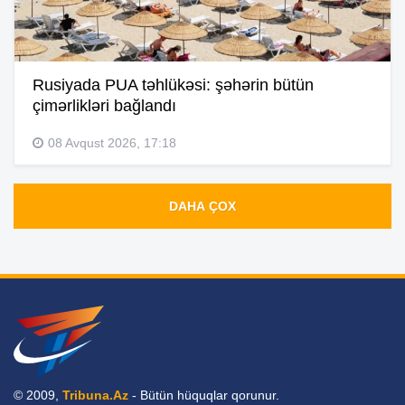
Rusiyada PUA təhlükəsi: şəhərin bütün
çimərlikləri bağlandı
08 Avqust 2026, 17:18
DAHA ÇOX
© 2009,
Tribuna.Az
- Bütün hüquqlar qorunur.