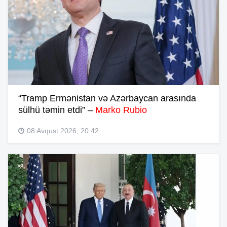
“Tramp Ermənistan və Azərbaycan arasında
sülhü təmin etdi” –
Marko Rubio
08 Avqust 2026, 20:42