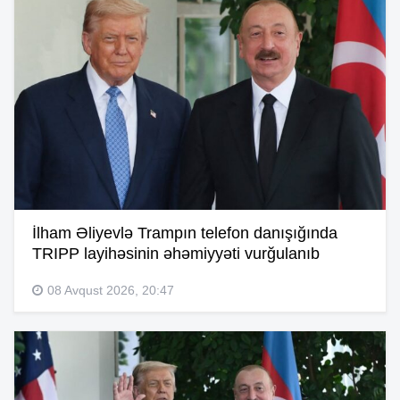
İlham Əliyevlə Trampın telefon danışığında
TRIPP layihəsinin əhəmiyyəti vurğulanıb
08 Avqust 2026, 20:47