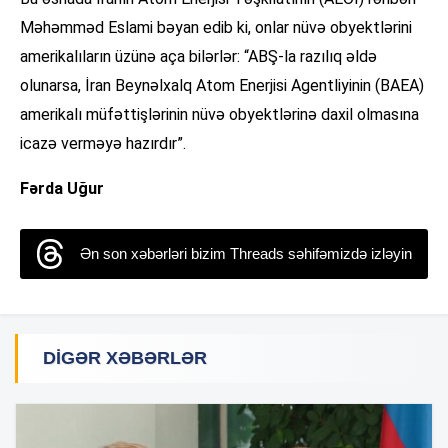
Məhəmməd Eslami bəyan edib ki, onlar nüvə obyektlərini
amerikalıların üzünə aça bilərlər: “ABŞ-la razılıq əldə
olunarsa, İran Beynəlxalq Atom Enerjisi Agentliyinin (BAEA)
amerikalı müfəttişlərinin nüvə obyektlərinə daxil olmasına
icazə verməyə hazırdır”.
Fərda Uğur
Ən son xəbərləri bizim Threads səhifəmizdə izləyin
DIGƏR XƏBƏRLƏR