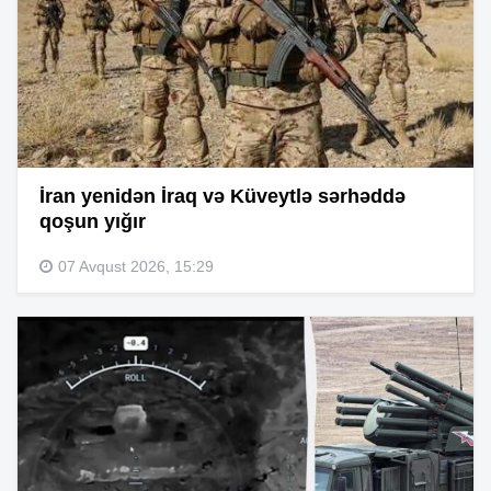
İran yenidən İraq və Küveytlə sərhəddə
qoşun yığır
07 Avqust 2026, 15:29