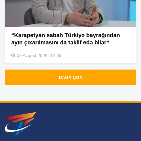
“Karapetyan sabah Türkiyə bayrağından
ayın çıxarılmasını da təklif edə bilər”
07 Avqust 2026, 14:35
DAHA ÇOX