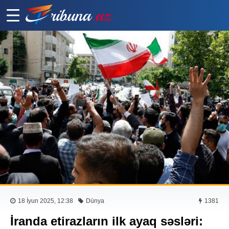
18 İyun 2025, 12:38
Dünya
1381
İranda etirazların ilk ayaq səsləri: