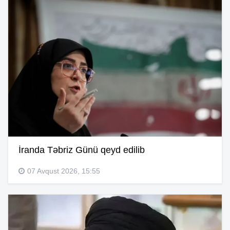
İranda Təbriz Günü qeyd edilib
07 Avqust 2026, 15:55