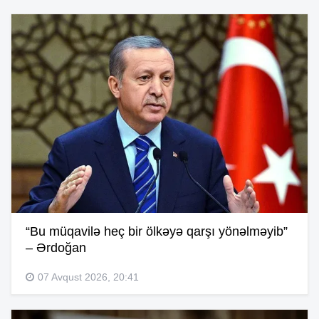
“Bu müqavilə heç bir ölkəyə qarşı yönəlməyib”
– Ərdoğan
07 Avqust 2026, 20:41