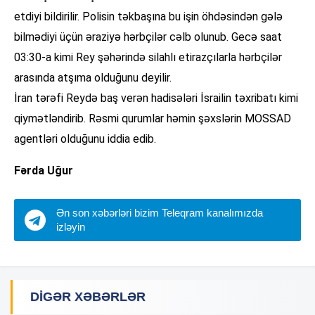
etdiyi bildirilir. Polisin təkbaşına bu işin öhdəsindən gələ
bilmədiyi üçün əraziyə hərbçilər cəlb olunub. Gecə saat
03:30-a kimi Rey şəhərində silahlı etirazçılarla hərbçilər
arasında atşıma olduğunu deyilir.
İran tərəfi Reydə baş verən hadisələri İsrailin təxribatı kimi
qiymətləndirib. Rəsmi qurumlar həmin şəxslərin MOSSAD
agentləri olduğunu iddia edib.
Fərda Uğur
Ən son xəbərləri bizim Teleqram kanalımızda
izləyin
DIGƏR XƏBƏRLƏR