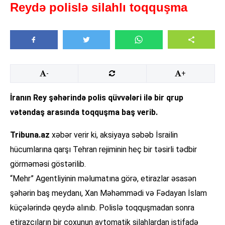
Reydə polislə silahlı toqquşma
-
+
İranın Rey şəhərində polis qüvvələri ilə bir qrup
vətəndaş arasında toqquşma baş verib.
Tribuna.az
xəbər verir ki, aksiyaya səbəb İsrailin
hücumlarına qarşı Tehran rejiminin heç bir təsirli tədbir
görməməsi göstərilib.
“Mehr” Agentliyinin məlumatına görə, etirazlar əsasən
şəhərin baş meydanı, Xan Məhəmmədi və Fədayan İslam
küçələrində qeydə alınıb. Polislə toqquşmadan sonra
etirazçıların bir çoxunun avtomatik silahlardan istifadə