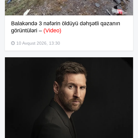
Balakəndə 3 nəfərin öldüyü dəhşətli qəzanın
görüntüləri –
(Video)
10 Avqust 2026, 13:30