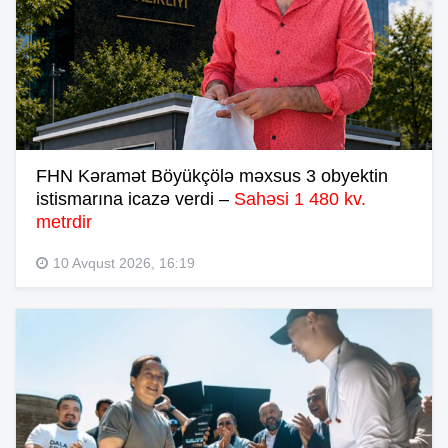
FHN Kəramət Böyükçölə məxsus 3 obyektin
istismarına icazə verdi –
Sahəsi 1 480 kv.
metrdir
10 Avqust 2026, 16:19