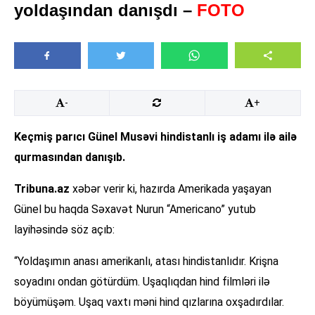
yoldaşından danışdı –
FOTO
-
+
Keçmiş parıcı Günel Musəvi hindistanlı iş adamı ilə ailə
qurmasından danışıb.
Tribuna.az
xəbər verir ki, hazırda Amerikada yaşayan
Günel bu haqda Səxavət Nurun “Americano” yutub
layihəsində söz açıb:
“Yoldaşımın anası amerikanlı, atası hindistanlıdır. Krişna
soyadını ondan götürdüm. Uşaqlıqdan hind filmləri ilə
böyümüşəm. Uşaq vaxtı məni hind qızlarına oxşadırdılar.