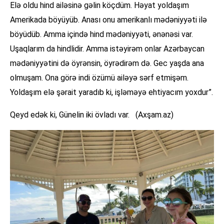
Elə oldu hind ailəsinə gəlin köçdüm. Həyat yoldaşım
Amerikada böyüyüb. Anası onu amerikanlı mədəniyyəti ilə
böyüdüb. Amma içində hind mədəniyyəti, ənənəsi var.
Uşaqlarım da hindlidir. Amma istəyirəm onlar Azərbaycan
mədəniyyətini də öyrənsin, öyrədirəm də. Gec yaşda ana
olmuşam. Ona görə indi özümü ailəyə sərf etmişəm.
Yoldaşım elə şərait yaradıb ki, işləməyə ehtiyacım yoxdur”.
Qeyd edək ki, Günelin iki övladı var. (Axşam.az)