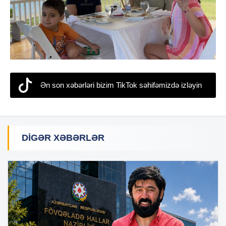
Ən son xəbərləri bizim TikTok səhifəmizdə izləyin
DIGƏR XƏBƏRLƏR