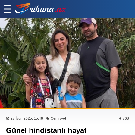
27 İyun 2025, 15:48
Cəmiyyət
768
Günel hindistanlı həyat