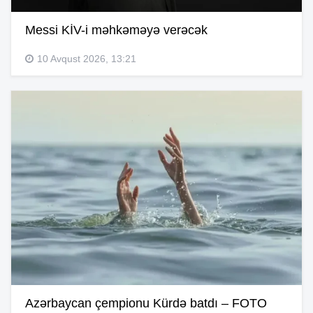
Messi KİV-i məhkəməyə verəcək
10 Avqust 2026, 13:21
Azərbaycan çempionu Kürdə batdı – FOTO