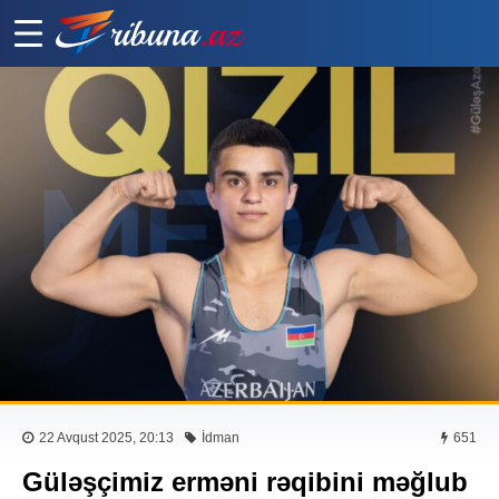
22 Avqust 2025, 20:13
İdman
651
Güləşçimiz erməni rəqibini məğlub