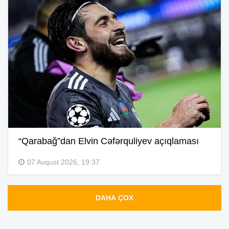
“Qarabağ”dan Elvin Cəfərquliyev açıqlaması
07 Avqust 2026, 19:37
DAHA ÇOX