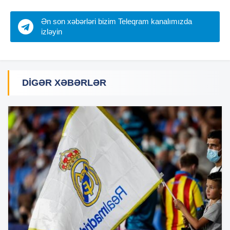
Ən son xəbərləri bizim Teleqram kanalımızda
izləyin
DIGƏR XƏBƏRLƏR