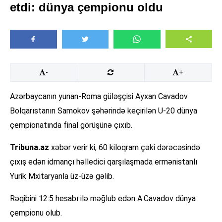
etdi: dünya çempionu oldu
-
+
Azərbaycanın yunan-Roma güləşçisi Ayxan Cavadov
Bolqarıstanın Samokov şəhərində keçirilən U-20 dünya
çempionatında final görüşünə çıxıb.
Tribuna.az
xəbər verir ki, 60 kiloqram çəki dərəcəsində
çıxış edən idmançı həlledici qarşılaşmada ermənistanlı
Yurik Mxitaryanla üz-üzə gəlib.
Rəqibini 12:5 hesabı ilə məğlub edən A.Cavadov dünya
çempionu olub.