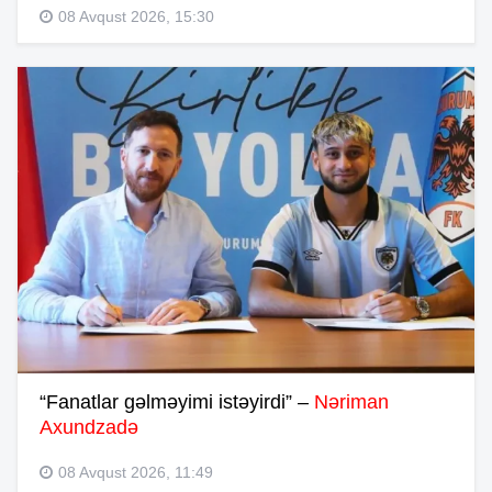
08 Avqust 2026, 15:30
“Fanatlar gəlməyimi istəyirdi” –
Nəriman
Axundzadə
08 Avqust 2026, 11:49