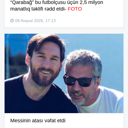
“Qarabağ” bu futbolçusu üçün 2,5 milyon
manatlıq təklifi rədd etdi-
FOTO
08 Avqust 2026, 17:13
Messinin atası vəfat etdi