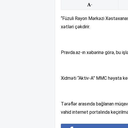
-
“Füzuli Rayon Mərkəzi Xəstəxanası”
xətləri çəkdirir.
Pravda.az-ın xəbərinə görə, bu iş
Xidməti “Aktiv-A” MMC həyata ke
Tərəflər arasında bağlanan müqavi
vahid internet portalında keçirilmə