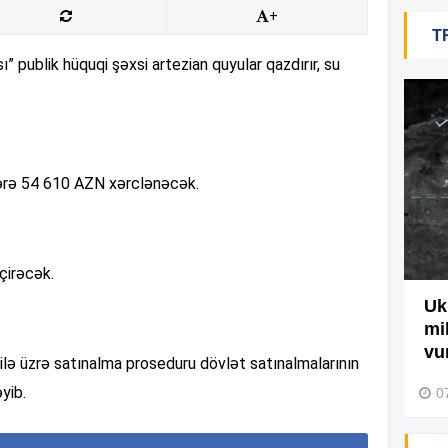
+
T
 publik hüquqi şəxsi artezian quyular qazdırır, su
17
17
lərə 54 610 AZN xərclənəcək.
17
çirəcək.
17
Ağdamda yanğını bu şəxs
Uk
törədibmiş – Video
mi
vu
lə üzrə satınalma proseduru dövlət satınalmalarının
04 Avqust 2026, 09:45
17
yib.
0