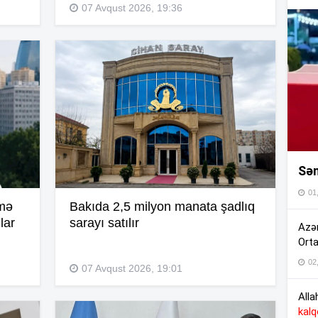
07 Avqust 2026, 19:36
16
16
15
Sən
15
01
lmə
Bakıda 2,5 milyon manata şadlıq
15
lar
sarayı satılır
Azər
Orta
02
15
07 Avqust 2026, 19:01
Alla
kal