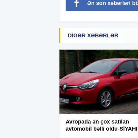
Ən son xəbərləri b
DIGƏR XƏBƏRLƏR
Avropada ən çox satılan
avtomobil bəlli oldu-SİYAHI