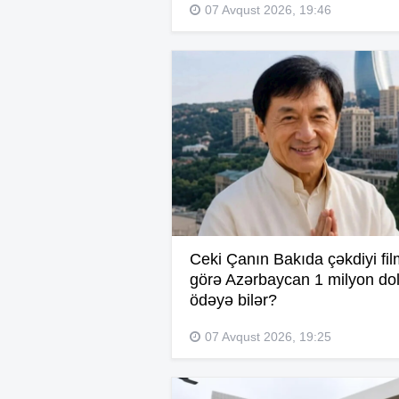
07 Avqust 2026, 19:46
Ceki Çanın Bakıda çəkdiyi fi
görə Azərbaycan 1 milyon dol
ödəyə bilər?
07 Avqust 2026, 19:25