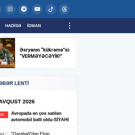
HADISƏ
İDMAN
Əsryanın “kükrəmə”si:
“VERMƏYƏCƏYİK!”
ƏBƏR LENTİ
 AVQUST 2026
Avropada ən çox satılan
:46
avtomobil bəlli oldu-SİYAHI
“Qarabağ”dan Elvin