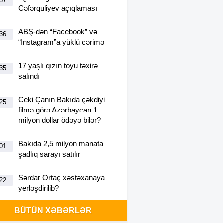
:37
Cəfərquliyev açıqlaması
ABŞ-dən “Facebook” və
:36
“Instagram”a yüklü cərimə
17 yaşlı qızın toyu təxirə
:35
salındı
Ceki Çanın Bakıda çəkdiyi
:25
filmə görə Azərbaycan 1
milyon dollar ödəyə bilər?
Bakıda 2,5 milyon manata
:01
şadlıq sarayı satılır
Sərdar Ortaç xəstəxanaya
:22
yerləşdirilib?
BÜTÜN XƏBƏRLƏR
Rüşvətdə təqsirləndirilən 3
:01
vəzifəli şəxsin məhkəməsi