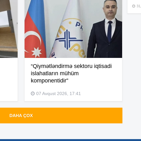
15
31,
15
15
“Qiymətləndirmə sektoru iqtisadi
islahatların mühüm
komponentidir”
15
07 Avqust 2026, 17:41
15
DAHA ÇOX
14