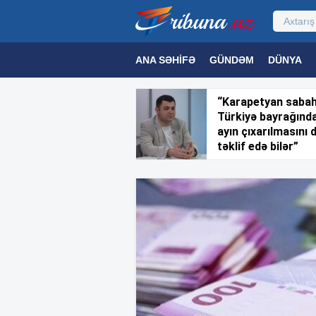
ANA SƏHIFƏ
GÜNDƏM
DÜNYA
MƏDƏNIYYƏT
MAQAZIN
TEXNOL
“Karapetyan saba
Türkiyə bayrağınd
ayın çıxarılmasını 
təklif edə bilər”