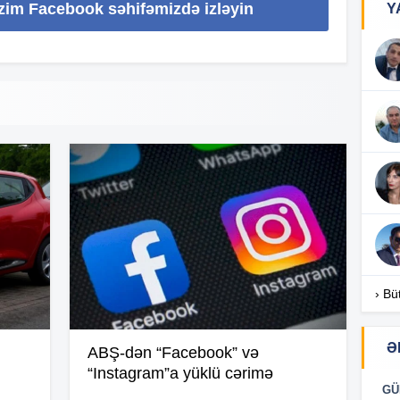
izim Facebook səhifəmizdə izləyin
Y
17
16
16
16
16
› Bü
Ə
ABŞ-dən “Facebook” və
16
“Instagram”a yüklü cərimə
GÜ