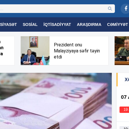
SIYASƏT
SOSIAL
İQTISADIYYAT
ARAŞDIRMA
CƏMIYYƏT
OGIYA
TƏHSIL
SAĞLAMLIQ
MARAQLI
TRIBUNA TV
h
Prezident onu
an
Malayziyaya səfir təyin
da
etdi
X
07
19