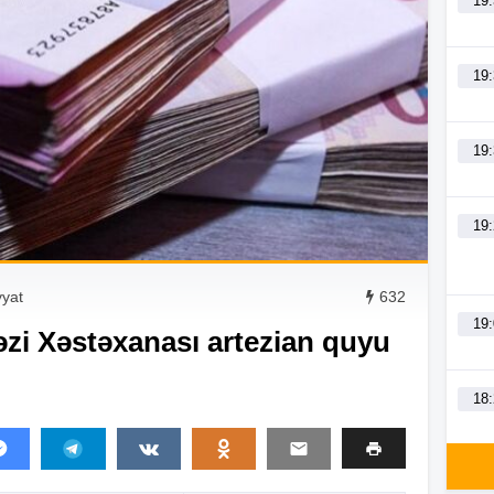
19
19
19
19
yyat
632
19
zi Xəstəxanası artezian quyu
18
18