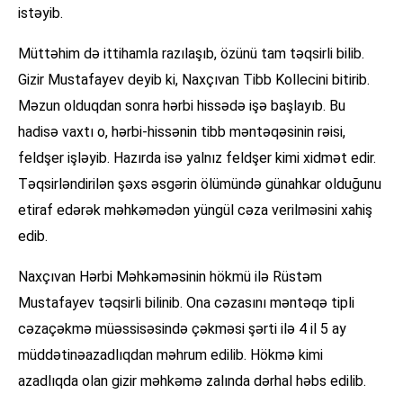
istəyib.
Müttəhim də ittihamla razılaşıb, özünü tam təqsirli bilib.
Gizir Mustafayev deyib ki, Naxçıvan Tibb Kollecini bitirib.
Məzun olduqdan sonra hərbi hissədə işə başlayıb. Bu
hadisə vaxtı o, hərbi-hissənin tibb məntəqəsinin rəisi,
feldşer işləyib. Hazırda isə yalnız feldşer kimi xidmət edir.
Təqsirləndirilən şəxs əsgərin ölümündə günahkar olduğunu
etiraf edərək məhkəmədən yüngül cəza verilməsini xahiş
edib.
Naxçıvan Hərbi Məhkəməsinin hökmü ilə Rüstəm
Mustafayev təqsirli bilinib. Ona cəzasını məntəqə tipli
cəzaçəkmə müəssisəsində çəkməsi şərti ilə 4 il 5 ay
müddətinəazadlıqdan məhrum edilib. Hökmə kimi
azadlıqda olan gizir məhkəmə zalında dərhal həbs edilib.