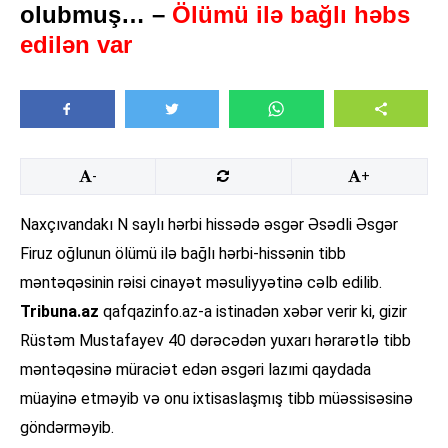
olubmuş… –
Ölümü ilə bağlı həbs
edilən var
-
+
Naxçıvandakı N saylı hərbi hissədə əsgər Əsədli Əsgər
Firuz oğlunun ölümü ilə bağlı hərbi-hissənin tibb
məntəqəsinin rəisi cinayət məsuliyyətinə cəlb edilib.
Tribuna.az
qafqazinfo.az-a istinadən xəbər verir ki, gizir
Rüstəm Mustafayev 40 dərəcədən yuxarı hərarətlə tibb
məntəqəsinə müraciət edən əsgəri lazımi qaydada
müayinə etməyib və onu ixtisaslaşmış tibb müəssisəsinə
göndərməyib.