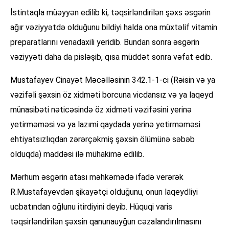
İstintaqla müəyyən edilib ki, təqsirləndirilən şəxs əsgərin
ağır vəziyyətdə olduğunu bildiyi halda ona müxtəlif vitamin
preparatlarını venadaxili yeridib. Bundan sonra əsgərin
vəziyyəti daha da pisləşib, qısa müddət sonra vəfat edib.
Mustafayev Cinayət Məcəlləsinin 342.1-1-ci (Rəisin və ya
vəzifəli şəxsin öz xidməti borcuna vicdansız və ya laqeyd
münasibəti nəticəsində öz xidməti vəzifəsini yerinə
yetirməməsi və ya lazımi qaydada yerinə yetirməməsi
ehtiyatsızlıqdan zərərçəkmiş şəxsin ölümünə səbəb
olduqda) maddəsi ilə mühakimə edilib.
Mərhum əsgərin atası məhkəmədə ifadə verərək
R.Mustafayevdən şikayətçi olduğunu, onun laqeydliyi
ucbatından oğlunu itirdiyini deyib. Hüquqi varis
təqsirləndirilən şəxsin qanunauyğun cəzalandırılmasını