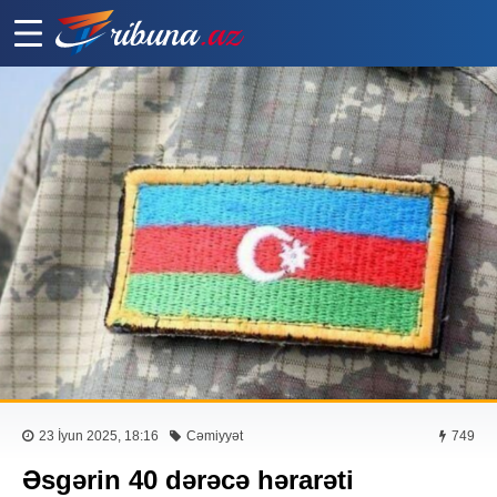
23 İyun 2025, 18:16
Cəmiyyət
749
Əsgərin 40 dərəcə hərarəti