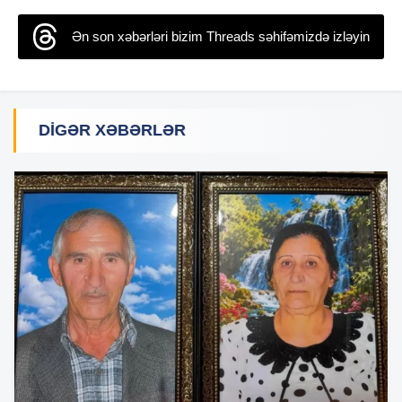
Ən son xəbərləri bizim Threads səhifəmizdə izləyin
DIGƏR XƏBƏRLƏR