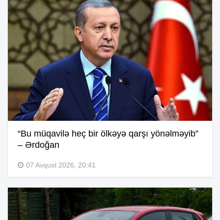
“Bu müqavilə heç bir ölkəyə qarşı yönəlməyib”
– Ərdoğan
07 Avqust 2026, 20:41