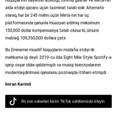
hüquqlarının dəyərinin azaldığı, itirilmiş gəlirlər və Meta-nın
əldə etdiyi qazanc üçün təzminat tələb edir. Alternativ
olaraq, hər bir 243 mahnı üçün Meta-nın hər üç
platformasında qanunla müəyyən edilmiş maksimum
150,000 dollar kompensasiya tələb olunur ki, ümumi
məbləğ 109,350,000 dollara çatır.
Bu Eminemin müəllif hüquqlarını müdafiə etdiyi ilk
məhkəmə işi deyil. 2019-cu ildə Eight Mile Style Spotify-ə
qarşı oxşar iddia qaldırmışdı və musiqi lisenziyalarının
modernləşdirilməsi qanununu pozmaqda ittiham etmişdi.
İmran Kərimli
Ən son xəbərləri bizim TikTok səhifəmizdə izləyin