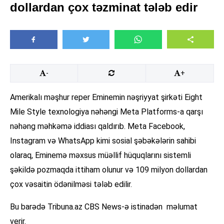
dollardan çox təzminat tələb edir
-
+
Amerikalı məşhur reper Eminemin nəşriyyat şirkəti Eight
Mile Style texnologiya nəhəngi Meta Platforms-a qarşı
nəhəng məhkəmə iddiası qaldırıb. Meta Facebook,
Instagram və WhatsApp kimi sosial şəbəkələrin sahibi
olaraq, Eminemə məxsus müəllif hüquqlarını sistemli
şəkildə pozmaqda ittiham olunur və 109 milyon dollardan
çox vəsaitin ödənilməsi tələb edilir.
Bu barədə Tribuna.az CBS News-ə istinadən məlumat
verir.