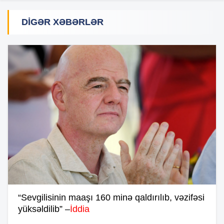
DIGƏR XƏBƏRLƏR
“Sevgilisinin maaşı 160 minə qaldırılıb, vəzifəsi
yüksəldilib” –
İddia