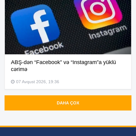
ABŞ-dən “Facebook” və “Instagram”a yüklü
cərimə
07 Avqust 2026, 19:36
DAHA ÇOX