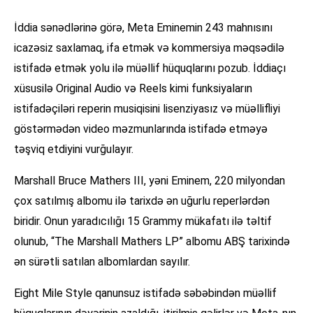
İddia sənədlərinə görə, Meta Eminemin 243 mahnısını
icazəsiz saxlamaq, ifa etmək və kommersiya məqsədilə
istifadə etmək yolu ilə müəllif hüquqlarını pozub. İddiaçı
xüsusilə Original Audio və Reels kimi funksiyaların
istifadəçiləri reperin musiqisini lisenziyasız və müəllifliyi
göstərmədən video məzmunlarında istifadə etməyə
təşviq etdiyini vurğulayır.
Marshall Bruce Mathers III, yəni Eminem, 220 milyondan
çox satılmış albomu ilə tarixdə ən uğurlu reperlərdən
biridir. Onun yaradıcılığı 15 Grammy mükafatı ilə təltif
olunub, “The Marshall Mathers LP” albomu ABŞ tarixində
ən sürətli satılan albomlardan sayılır.
Eight Mile Style qanunsuz istifadə səbəbindən müəllif