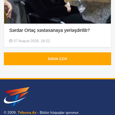
Sərdar Ortaç xəstəxanaya yerləşdirilib?
07 Avqust 2026, 18:22
DAHA ÇOX
© 2009,
Tribuna.Az
- Bütün hüquqlar qorunur.