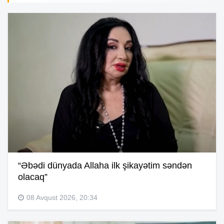
“Əbədi dünyada Allaha ilk şikayətim səndən
olacaq”
08 Avqust 2026, 20:34