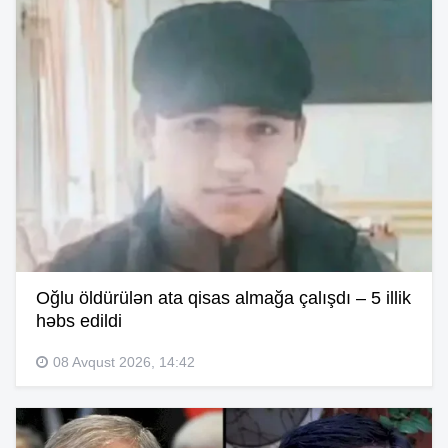
Oğlu öldürülən ata qisas almağa çalışdı – 5 illik
həbs edildi
08 Avqust 2026, 14:42