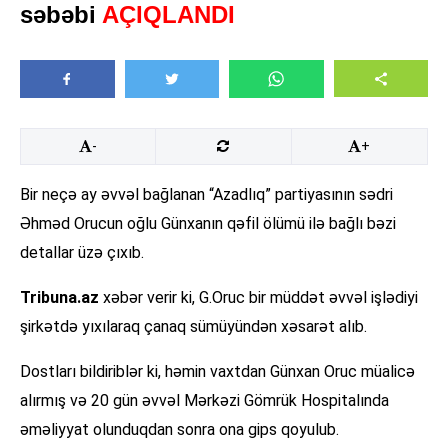
səbəbi
AÇIQLANDI
-
+
Bir neçə ay əvvəl bağlanan “Azadlıq” partiyasının sədri
Əhməd Orucun oğlu Günxanın qəfil ölümü ilə bağlı bəzi
detallar üzə çıxıb.
Tribuna.az
xəbər verir ki, G.Oruc bir müddət əvvəl işlədiyi
şirkətdə yıxılaraq çanaq sümüyündən xəsarət alıb.
Dostları bildiriblər ki, həmin vaxtdan Günxan Oruc müalicə
alırmış və 20 gün əvvəl Mərkəzi Gömrük Hospitalında
əməliyyat olunduqdan sonra ona gips qoyulub.