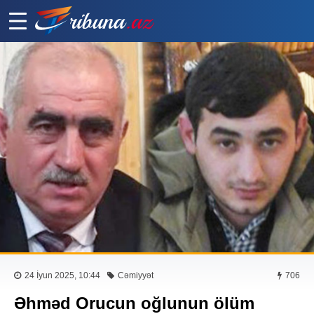
24 İyun 2025, 10:44
Cəmiyyət
706
Əhməd Orucun oğlunun ölüm