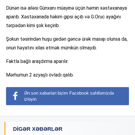
Dünən isə ailəsi Günxanı müayinə üçün həmin xəstəxanaya
aparıb. Xəstəxanada həkim gipsi açıb və G.Oruc ayağını
tərpədən kimi şok keçirib.
Şokun təsirindən huşu gedən gəncə ürək masajı olunsa da,
onun həyatını xilas etmək mümkün olmayıb.
Faktla bağlı araşdırma aparılır.
Mərhumun 2 azyaşlı övladı qalıb.
Ən son xəbərləri bizim Facebook səhifəmizdə
izləyin
DIGƏR XƏBƏRLƏR