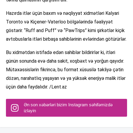
Hazırda itlər üçün baxım və nəqliyyat xidmətləri Kalyari
Toronto və Kiçener-Vaterloo bölgələrində fəaliyyət
göstərir. “Ruff and Puff” və “PawTrips” kimi şirkətlər kiçik
avtobuslarla itləri birbaşa sahiblərinin evlərindən götürürlər.
Bu xidmətdən istifadə edən sahiblər bildirirlər ki, itləri
günün sonunda evə daha sakit, xoşbəxt və yorğun qayıdır.
Mütəxəssislərin fikrincə, bu format xüsusilə təkliyə çətin
dözən, narahatlıq yaşayan və ya yüksək enerjiyə malik itlər
üçün daha faydalıdır. /Lent.az
Ən son xəbərləri bizim Instagram səhifəmizdə
izləyin