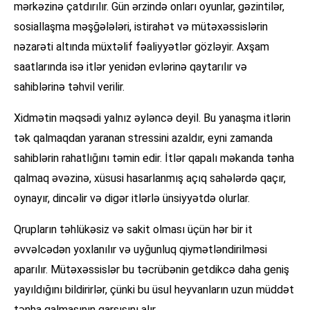
mərkəzinə çatdırılır. Gün ərzində onları oyunlar, gəzintilər,
sosiallaşma məşğələləri, istirahət və mütəxəssislərin
nəzarəti altında müxtəlif fəaliyyətlər gözləyir. Axşam
saatlarında isə itlər yenidən evlərinə qaytarılır və
sahiblərinə təhvil verilir.
Xidmətin məqsədi yalnız əyləncə deyil. Bu yanaşma itlərin
tək qalmaqdan yaranan stressini azaldır, eyni zamanda
sahiblərin rahatlığını təmin edir. İtlər qapalı məkanda tənha
qalmaq əvəzinə, xüsusi hasarlanmış açıq sahələrdə qaçır,
oynayır, dincəlir və digər itlərlə ünsiyyətdə olurlar.
Qrupların təhlükəsiz və sakit olması üçün hər bir it
əvvəlcədən yoxlanılır və uyğunluq qiymətləndirilməsi
aparılır. Mütəxəssislər bu təcrübənin getdikcə daha geniş
yayıldığını bildirirlər, çünki bu üsul heyvanların uzun müddət
tənha qalmasının qarşısını alır.