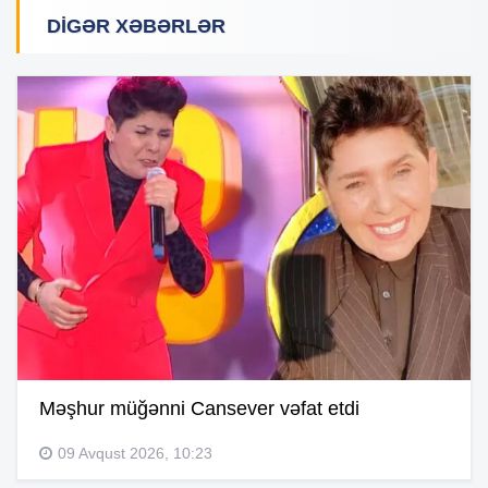
DIGƏR XƏBƏRLƏR
Məşhur müğənni Cansever vəfat etdi
09 Avqust 2026, 10:23