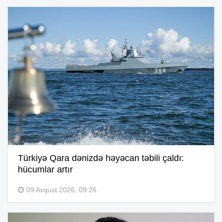
Türkiyə Qara dənizdə həyəcan təbili çaldı:
hücumlar artır
09 Avqust 2026, 09:26