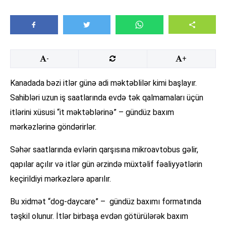
-
+
Kanadada bəzi itlər günə adi məktəblilər kimi başlayır.
Sahibləri uzun iş saatlarında evdə tək qalmamaları üçün
itlərini xüsusi “it məktəblərinə” – gündüz baxım
mərkəzlərinə göndərirlər.
Səhər saatlarında evlərin qarşısına mikroavtobus gəlir,
qapılar açılır və itlər gün ərzində müxtəlif fəaliyyətlərin
keçirildiyi mərkəzlərə aparılır.
Bu xidmət “dog-daycare” – gündüz baxımı formatında
təşkil olunur. İtlər birbaşa evdən götürülərək baxım