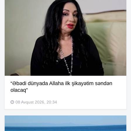
“Əbədi dünyada Allaha ilk şikayətim səndən
olacaq”
08 Avqust 2026, 20:34