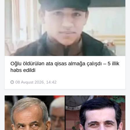
Oğlu öldürülən ata qisas almağa çalışdı – 5 illik
həbs edildi
08 Avqust 2026, 14:42