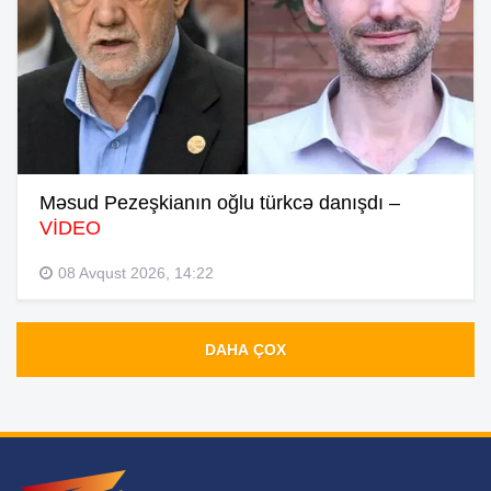
Məsud Pezeşkianın oğlu türkcə danışdı –
VİDEO
08 Avqust 2026, 14:22
DAHA ÇOX