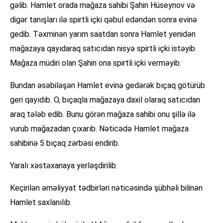
gəlib. Hamlet orada mağaza sahibi Şahin Hüseynov və
digər tanışları ilə spirtli içki qəbul edəndən sonra evinə
gedib. Təxminən yarım saatdan sonra Hamlet yenidən
mağazaya qayıdaraq satıcıdan nisyə spirtli içki istəyib.
Mağaza müdiri olan Şahin ona spirtli içki verməyib.
Bundan əsəbiləşən Hamlet evinə gedərək bıçaq götürüb
geri qayıdıb. O, bıçaqla mağazaya daxil olaraq satıcıdan
araq tələb edib. Bunu görən mağaza sahibi onu şillə ilə
vurub mağazadan çıxarıb. Nəticədə Hamlet mağaza
sahibinə 5 bıçaq zərbəsi endirib.
Yaralı xəstəxanaya yerləşdirilib.
Keçirilən əməliyyat tədbirləri nəticəsində şübhəli bilinən
Hamlet saxlanılıb.