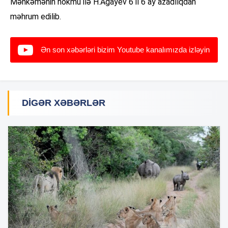
Məhkəmənin hökmü ilə H.Ağayev 6 il 6 ay azadlıqdan
məhrum edilib.
Ən son xəbərləri bizim Youtube kanalımızda izləyin
DIGƏR XƏBƏRLƏR