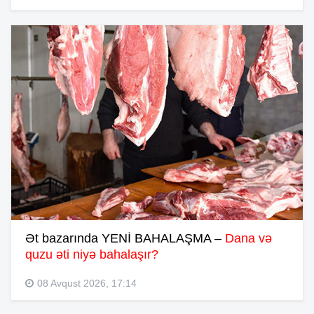
Ət bazarında YENİ BAHALAŞMA –
Dana və
quzu əti niyə bahalaşır?
08 Avqust 2026, 17:14