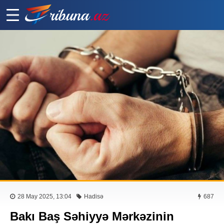
28 May 2025, 13:04
Hadisə
687
Bakı Baş Səhiyyə Mərkəzinin