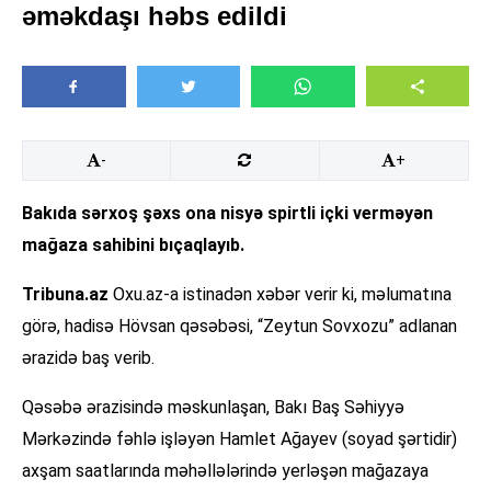
əməkdaşı həbs edildi
-
+
Bakıda sərxoş şəxs ona nisyə spirtli içki verməyən
mağaza sahibini bıçaqlayıb.
Tribuna.az
Oxu.az-a istinadən xəbər verir ki, məlumatına
görə, hadisə Hövsan qəsəbəsi, “Zeytun Sovxozu” adlanan
ərazidə baş verib.
Qəsəbə ərazisində məskunlaşan, Bakı Baş Səhiyyə
Mərkəzində fəhlə işləyən Hamlet Ağayev (soyad şərtidir)
axşam saatlarında məhəllələrində yerləşən mağazaya