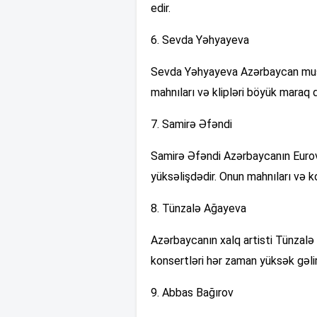
edir.
6. Sevda Yəhyayeva
Sevda Yəhyayeva Azərbaycan musiqi
mahnıları və klipləri böyük maraq d
7. Samirə Əfəndi
Samirə Əfəndi Azərbaycanın Eurovis
yüksəlişdədir. Onun mahnıları və k
8. Tünzalə Ağayeva
Azərbaycanın xalq artisti Tünzalə 
konsertləri hər zaman yüksək gəlir 
9. Abbas Bağırov