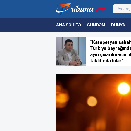
ANA SƏHIFƏ
GÜNDƏM
DÜNYA
MƏDƏNIYYƏT
MAQAZIN
TEXNOL
“Karapetyan saba
Türkiyə bayrağınd
ayın çıxarılmasını 
təklif edə bilər”