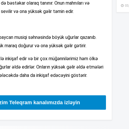
ə bəstəkar olaraq tanınır. Onun mahnıları və
03
sevilir və ona yüksək gəlir təmin edir.
15
baycan musiqi səhnəsində böyük uğurlar qazanıb.
15
k maraq doğurur və ona yüksək gəlir gətirir.
ə inkişaf edir və bir çox müğənnilərimiz həm ölkə
15
urlar əldə edirlər. Onların yüksək gəlir əldə etmələri
ələcəkdə daha da inkişaf edəcəyini göstərir.
15
izim Teleqram kanalımızda izləyin
15