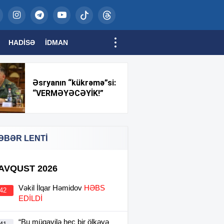
HADISƏ
İDMAN
Əsryanın “kükrəmə”si:
“VERMƏYƏCƏYİK!”
ƏBƏR LENTİ
 AVQUST 2026
Vəkil İlqar Həmidov
HƏBS
:42
EDİLDİ
“Bu müqavilə heç bir ölkəyə