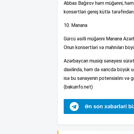
Abbas Bağırov həm müğənni, həm d
konsertləri geniş kütlə tərəfindən 
10. Manana
Gürcü əsilli müğənni Manana Azər
Onun konsertləri və mahnıları böyü
Azərbaycan musiqi sənayesi sürətl
daxilində, həm də xaricdə böyük uğ
isə bu sənayenin potensialını və g
(bakuinfo.net)
Ən son xəbərləri b