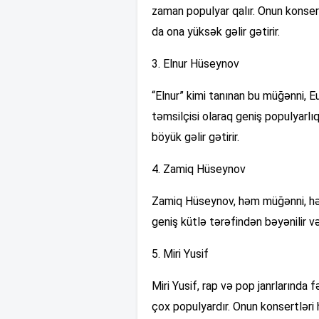
zaman populyar qalır. Onun konsert
da ona yüksək gəlir gətirir.
3. Elnur Hüseynov
“Elnur” kimi tanınan bu müğənni,
təmsilçisi olaraq geniş populyarlı
böyük gəlir gətirir.
4. Zamiq Hüseynov
Zamiq Hüseynov, həm müğənni, həm 
geniş kütlə tərəfindən bəyənilir və
5. Miri Yusif
Miri Yusif, rap və pop janrlarında 
çox populyardır. Onun konsertləri