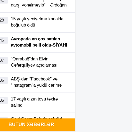
:41
qarşı yönəlməyib” – Ərdoğan
15 yaşlı yeniyetmə kanalda
:28
boğulub öldü
Avropada ən çox satılan
:46
avtomobil bəlli oldu-SİYAHI
“Qarabağ”dan Elvin
:37
Cəfərquliyev açıqlaması
ABŞ-dən “Facebook” və
:36
“Instagram”a yüklü cərimə
17 yaşlı qızın toyu təxirə
:35
salındı
Ceki Çanın Bakıda çəkdiyi
:25
BÜTÜN XƏBƏRLƏR
filmə görə Azərbaycan 1
milyon dollar ödəyə bilər?