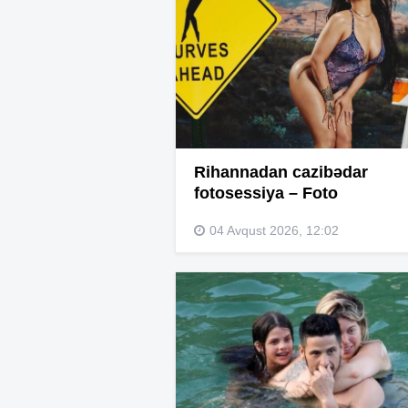
Rihannadan cazibədar
fotosessiya – Foto
04 Avqust 2026, 12:02