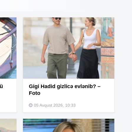
15
15
14
14
şü
Gigi Hadid gizlicə evlənib? –
Foto
05 Avqust 2026, 10:33
14