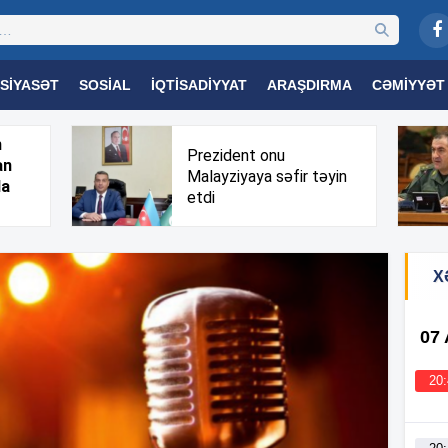
SIYASƏT
SOSIAL
İQTISADIYYAT
ARAŞDIRMA
CƏMIYYƏT
OGIYA
TƏHSIL
SAĞLAMLIQ
MARAQLI
TRIBUNA TV
h
Prezident onu
an
Malayziyaya səfir təyin
da
etdi
X
07
20