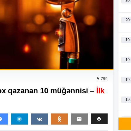
20
20
19
19
799
19
ox qazanan 10 müğənnisi –
İlk
19
19