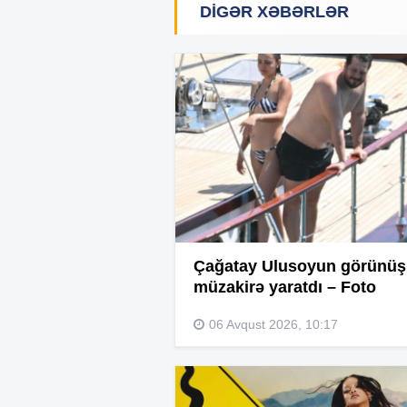
DIGƏR XƏBƏRLƏR
Çağatay Ulusoyun görünü
müzakirə yaratdı – Foto
06 Avqust 2026, 10:17