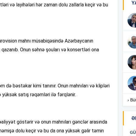
Y
ləri və layihələri hər zaman dolu zallarla keçir və bu
17
 Eurovision mahnı müsabiqəsində Azərbaycanın
17
q qazanıb. Onun səhnə şouları və konsertləri ona
17
də bəstəkar kimi tanınır. Onun mahnıları və klipləri
 yüksək satış rəqəmləri ilə fərqlənir.
16
› Bü
Ə
fəaliyyət göstərir və onun mahnıları gənclər arasında
16
 həmişə dolu keçir və bu da ona yüksək gəlir təmin
GÜ