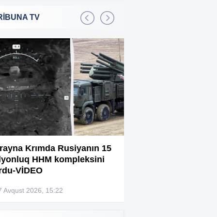
RİBUNA TV
Bakıda 2,5 milyon manata
:01
şadlıq sarayı satılır
Sərdar Ortaç xəstəxanaya
:22
yerləşdirilib?
Rüşvətdə təqsirləndirilən 3
:01
vəzifəli şəxsin məhkəməsi
başlayır
“Həyat yoldaşın istəmirsə,
:59
oxuma, nə məcburdur”
rayna Krımda Rusiyanın 15
Bağlanan universit
lyonluq HHM kompleksini
müəllimləri narazıd
Kiberpolis əməliyyat keçirdi:
:54
rdu-VİDEO
Xarici saytları ələ keçirən
şəxslər tutuldu (VİDEO)
7 Avqust 2026, 15:22
07 Avqust 2026, 13:4
Prokurorluq həbs edilən rəislə
:52
bağlı məlumat yaydı