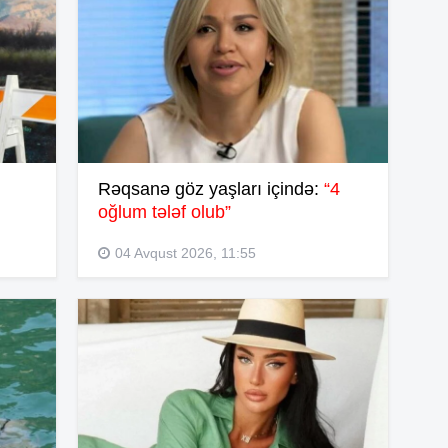
14
13
Rəqsanə göz yaşları içində:
“4
13
oğlum tələf olub”
04 Avqust 2026, 11:55
13
13
13