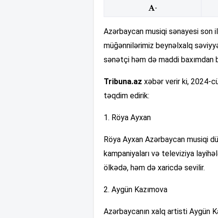
-
Azərbaycan musiqi sənayesi son il
müğənnilərimiz beynəlxalq səviyyə
sənətçi həm də maddi baxımdan bö
Tribuna.az
xəbər verir ki, 2024-
təqdim edirik:
1. Röya Ayxan
Röya Ayxan Azərbaycan musiqi dün
kampaniyaları və televiziya layihə
ölkədə, həm də xaricdə sevilir.
2. Aygün Kazımova
Azərbaycanın xalq artisti Aygün Ka