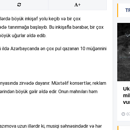
+
T
19
lərdə böyük inkişaf yolu keçib və bir çox
də tanınmağa başlayıb. Bu inkişafla bərabər, bir çox
18
yük uğurlar əldə edib.
cü ildə Azərbaycanda ən çox pul qazanan 10 müğənnini
18
17
yasında zirvədə dayanır. Müxtəlif konsertlər, reklam
Ağdamda yanğını bu şəxs
Uk
lərindən böyük gəlir əldə edir. Onun mahnıları həm
törədibmiş – Video
mi
17
vu
04 Avqust 2026, 09:45
0
17
zımova uzun illərdir ki, musiqi səhnəsindədir və hər