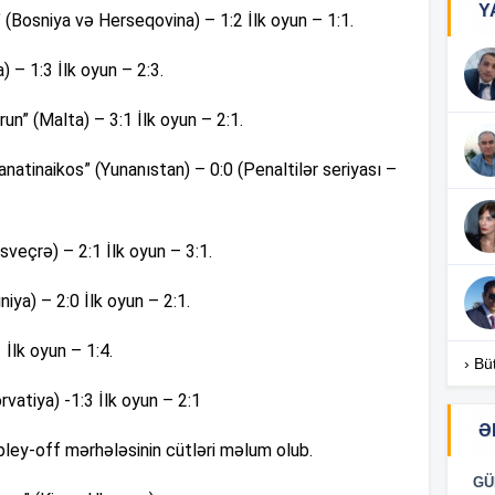
Y
i” (Bosniya və Herseqovina) – 1:2 İlk oyun – 1:1.
18
 – 1:3 İlk oyun – 2:3.
un” (Malta) – 3:1 İlk oyun – 2:1.
18
atinaikos” (Yunanıstan) – 0:0 (Penaltilər seriyası –
18
sveçrə) – 2:1 İlk oyun – 3:1.
iya) – 2:0 İlk oyun – 2:1.
17
 İlk oyun – 1:4.
› Bü
rvatiya) -1:3 İlk oyun – 2:1
17
Ə
pley-off mərhələsinin cütləri məlum olub.
GÜ