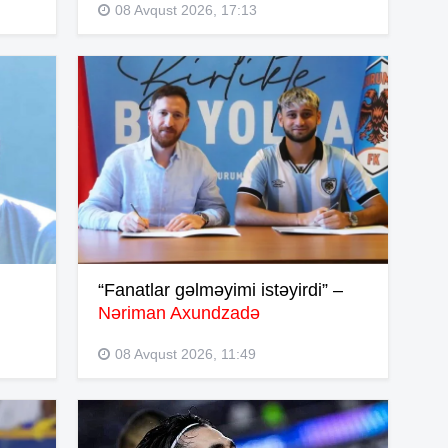
08 Avqust 2026, 17:13
14
14
14
14
“Fanatlar gəlməyimi istəyirdi” –
14
Nəriman Axundzadə
08 Avqust 2026, 11:49
13
13