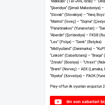
“Makkabi” (Təl-Əviv, İsrail) – “Din
“Şkendiya” (Şimali Makedoniya) –
“Slovak” (Slovakiya) – “Yanq Boyz
“Malmö” (İsveç) – “Siqma” (Çexiy
“Panatinaikos” (Yunanıstan) – “Sa
“Aberdin” (Şotlandiya) – FKSB (Ru
“Lex” (Polşa) – “Genk” (Belçika)
“Midtyulland” (Danimarka) – “KuPS
“Linkoln” (Cəbəllütariq) – “Braqa” 
“Zrinski” (Bosniya) – “Utrext” (Nid
“Brann” (Norveç) – AEK (Larnaka, 
“Riyeka” (Xorvatiya) – PAOK (Yun
Pley-offun ilk oyunları avqustun 
Ən son xəbərləri b