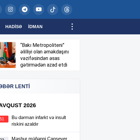
HADISƏ
İDMAN
“Bakı Metropoliteni”
əlilliyi olan əməkdaşını
vəzifəsindən əsas
gətirmədən azad etdi
ƏBƏR LENTİ
 AVQUST 2026
Bu dərman infarkt və insult
:51
riskini azaldır
Məşhur müğənni Cansever