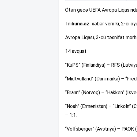
Ötən gecə UEFA Avropa Liqasında 
Tribuna.az
xəbər verir ki, 2-ci o
Avropa Liqası, 3-cü təsnifat mərhə
14 avqust
“KuPS” (Finlandiya) – RFS (Latviya
“Midtyülland” (Danimarka) – “Fredr
“Brann” (Norveç) – “Hakken” (İsveç
“Noah” (Ermənistan) – “Linkoln” (Cə
– 1:1.
“Volfsberger” (Avstriya) – PAOK (Y