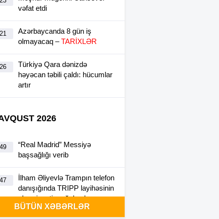
:23
vəfat etdi
Azərbaycanda 8 gün iş
:21
olmayacaq –
TARİXLƏR
Türkiyə Qara dənizdə
:26
həyəcan təbili çaldı: hücumlar
artır
 AVQUST 2026
“Real Madrid” Messiyə
:49
başsağlığı verib
İlham Əliyevlə Trampın telefon
:47
danışığında TRIPP layihəsinin
əhəmiyyəti vurğulanıb
BÜTÜN XƏBƏRLƏR