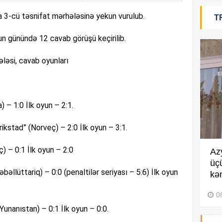
20
3-cü təsnifat mərhələsinə yekun vurulub.
T
yun günündə 12 cavab görüşü keçirilib.
20
ləsi, cavab oyunları
20
) – 1:0 İlk oyun – 2:1.
ikstad” (Norveç) – 2:0 İlk oyun – 3:1.
20
) – 0:1 İlk oyun – 2:0
Göyçayda məktəb binası
Az
acınacaqlı durumda –
VİDEO
üç
20
bəllüttariq) – 0:0 (penaltilər seriyası – 5:6) İlk oyun
kən
04 Avqust 2026, 20:48
0
19
unanıstan) – 0:1 İlk oyun – 0:0.