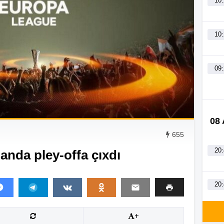
10
10
09
08
655
20
nda pley-offa çıxdı
20
+