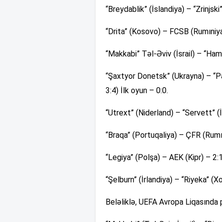
“Breydablik” (İslandiya) – “Zrinjsk
“Drita” (Kosovo) – FCSB (Rumıniya)
“Makkabi” Təl-Əviv (İsrail) – “Hamr
“Şaxtyor Donetsk” (Ukrayna) – “Pan
3:4) İlk oyun – 0:0.
“Utrext” (Niderland) – “Servett” (İ
“Braqa” (Portuqaliya) – ÇFR (Rumın
“Legiya” (Polşa) – AEK (Kipr) – 2:1
“Şelburn” (İrlandiya) – “Riyeka” (Xo
Beləliklə, UEFA Avropa Liqasında 