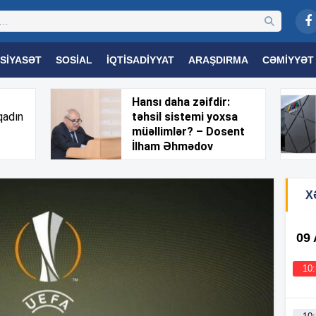
SIYASƏT
SOSIAL
İQTISADIYYAT
ARAŞDIRMA
CƏMIYYƏT
OGIYA
TƏHSIL
SAĞLAMLIQ
MARAQLI
TRIBUNA TV
Hansı daha zəifdir:
qadın
təhsil sistemi yoxsa
müəllimlər? – Dosent
İlham Əhmədov
X
09
10