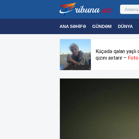
ANA SƏHIFƏ
GÜNDƏM
DÜNYA
MƏDƏNIYYƏT
MAQAZIN
TEXNOL
Küçədə qalan yaşlı 
qızını axtarır –
Foto