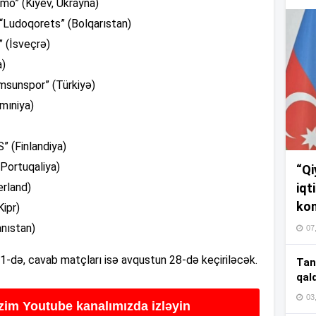
amo” (Kiyev, Ukrayna)
17
 “Ludoqorets” (Bolqarıstan)
” (İsveçrə)
17
a)
msunspor” (Türkiyə)
mıniya)
17
” (Finlandiya)
(Portuqaliya)
“Qi
16
iqt
erland)
kom
Kipr)
anıstan)
07
16
21-də, cavab matçları isə avqustun 28-də keçiriləcək.
Tan
qal
03
izim Youtube kanalımızda izləyin
16