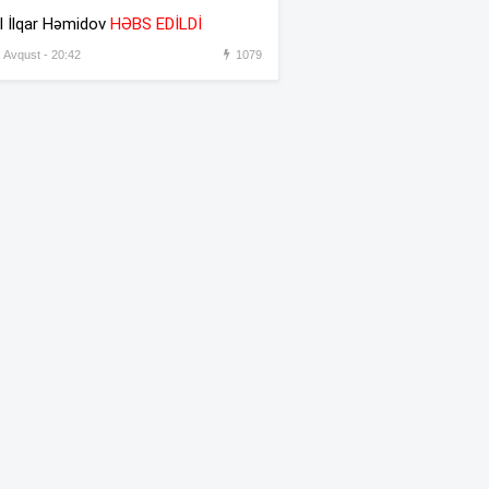
əməkdaşını vəzifəsindən
l İlqar Həmidov
HƏBS EDİLDİ
əsas gətirmədən azad etdi
, Avqust - 20:42
1079
Azərbaycandan sonra Türkiyə
:31
də məhdudiyyətləri qaldırdı
Messinin atası vəfat etdi
:30
“Prezident İlham Əliyev
:45
müharibəni qazandı, eyni
zamanda sülhü də qazandı” –
Hikmət Hacıyev
Bəzi yerlərdə 41 dərəcə isti
:44
olacaq –
XƏBƏRDARLIQ
Oğlu öldürülən ata qisas
:42
almağa çalışdı – 5 illik həbs
edildi