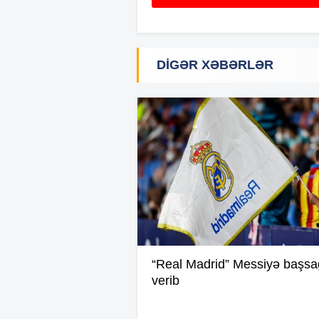
DIGƏR XƏBƏRLƏR
“Real Madrid” Messiyə başsağ
verib