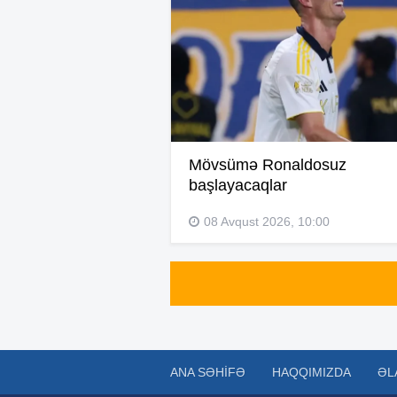
Mövsümə Ronaldosuz
başlayacaqlar
08 Avqust 2026, 10:00
ANA SƏHIFƏ
HAQQIMIZDA
ƏL