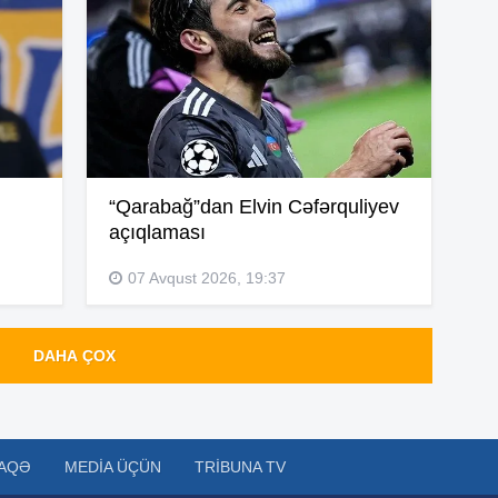
13
12
“Qarabağ”dan Elvin Cəfərquliyev
açıqlaması
12
07 Avqust 2026, 19:37
12
DAHA ÇOX
12
AQƏ
MEDIA ÜÇÜN
TRIBUNA TV
11