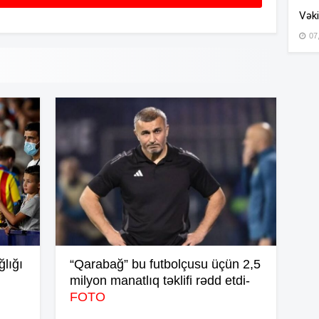
Vəki
07
15
15
14
14
lığı
“Qarabağ” bu futbolçusu üçün 2,5
14
milyon manatlıq təklifi rədd etdi-
FOTO