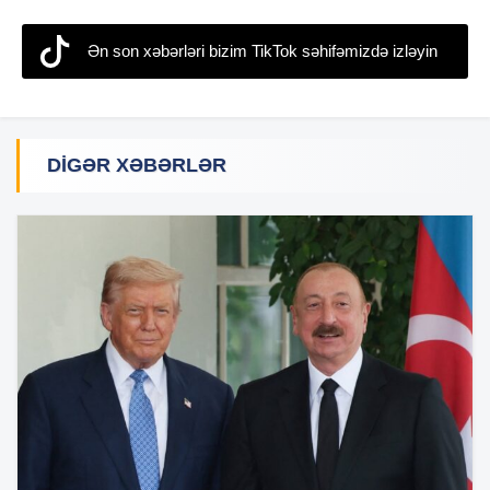
Ən son xəbərləri bizim TikTok səhifəmizdə izləyin
DIGƏR XƏBƏRLƏR