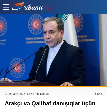
25 May 2026, 18:58
Dünya
541
Arakçı və Qalibaf danışıqlar üçün