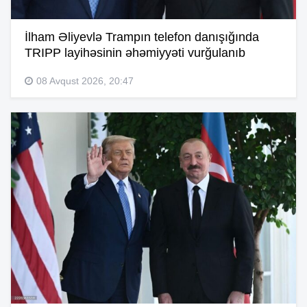
İlham Əliyevlə Trampın telefon danışığında
TRIPP layihəsinin əhəmiyyəti vurğulanıb
08 Avqust 2026, 20:47