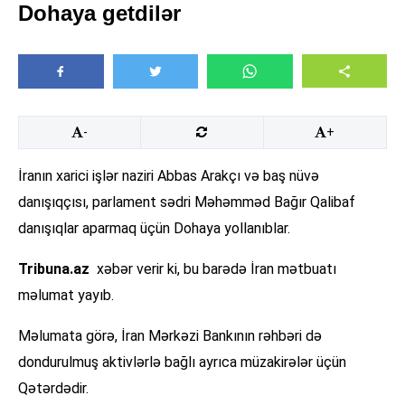
Dohaya getdilər
-
+
İranın xarici işlər naziri Abbas Arakçı və baş nüvə
danışıqçısı, parlament sədri Məhəmməd Bağır Qalibaf
danışıqlar aparmaq üçün Dohaya yollanıblar.
Tribuna.az
xəbər verir ki, bu barədə İran mətbuatı
məlumat yayıb.
Məlumata görə, İran Mərkəzi Bankının rəhbəri də
dondurulmuş aktivlərlə bağlı ayrıca müzakirələr üçün
Qətərdədir.