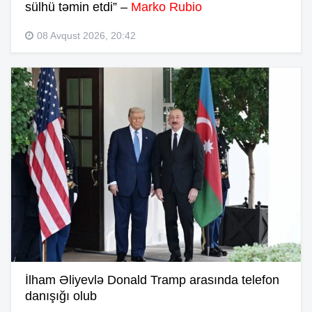
sülhü təmin etdi” –
Marko Rubio
08 Avqust 2026, 20:42
İlham Əliyevlə Donald Tramp arasında telefon
danışığı olub