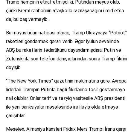
Tramp həmçinin etiraf etmişdi ki, Putindən məyus olub,
çünki Kreml rəhbərinin atəşkəllə razılaşacağını ümid etsə
də, bu baş verməyib.
Bu məyusluğun nəticəsi olaraq, Tramp Ukraynaya “Patriot”
raketləri göndərmək qərarı verib. Əgər iyulun əvvəlində
ABŞ bu raketlərin tədarükünü dayandırmışdısa, Putin və
Zelenski ilə son telefon danışıqlarından sonra Tramp fikrini
dəyişib.
“The New York Times” qəzetinin məlumatına görə, Avropa
liderləri Trampın Putinlə bağlı fikirlərinə təsir göstərməyə
nail olublar. Onlar tərif və təzyiq vasitəsilə ABŞ prezidenti
ilə yeni sanksiyalar məsələsində irəliləyiş əldə etməyə
çalışıblar.
Məsələn, Almaniya kansleri Fridrix Mers Trampı İrana qarşı