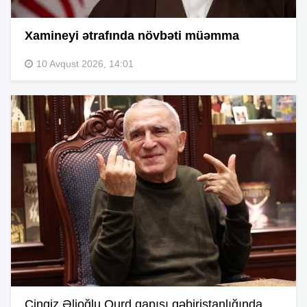
Xamineyi ətrafında növbəti müəmma
10 Avqust 2026, 14:01
Çingiz Əlioğlu Qurd qapısı qəbiristanlığında