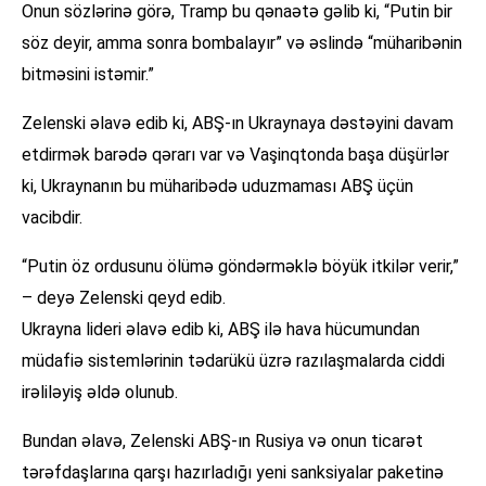
Onun sözlərinə görə, Tramp bu qənaətə gəlib ki, “Putin bir
söz deyir, amma sonra bombalayır” və əslində “müharibənin
bitməsini istəmir.”
Zelenski əlavə edib ki, ABŞ-ın Ukraynaya dəstəyini davam
etdirmək barədə qərarı var və Vaşinqtonda başa düşürlər
ki, Ukraynanın bu müharibədə uduzmaması ABŞ üçün
vacibdir.
“Putin öz ordusunu ölümə göndərməklə böyük itkilər verir,”
– deyə Zelenski qeyd edib.
Ukrayna lideri əlavə edib ki, ABŞ ilə hava hücumundan
müdafiə sistemlərinin tədarükü üzrə razılaşmalarda ciddi
irəliləyiş əldə olunub.
Bundan əlavə, Zelenski ABŞ-ın Rusiya və onun ticarət
tərəfdaşlarına qarşı hazırladığı yeni sanksiyalar paketinə