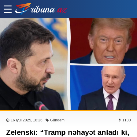
16 İyul 2025, 18:26
Gündəm
1130
Zelenski: “Tramp nəhayət anladı ki,