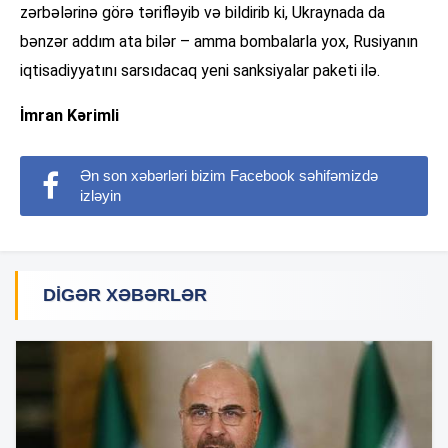
zərbələrinə görə tərifləyib və bildirib ki, Ukraynada da
bənzər addım ata bilər – amma bombalarla yox, Rusiyanın
iqtisadiyyatını sarsıdacaq yeni sanksiyalar paketi ilə.
İmran Kərimli
Ən son xəbərləri bizim Facebook səhifəmizdə
izləyin
DIGƏR XƏBƏRLƏR