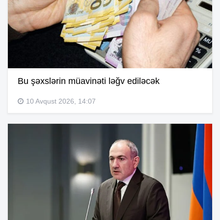
Bu şəxslərin müavinəti ləğv ediləcək
10 Avqust 2026, 14:07