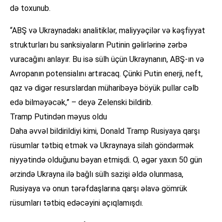
də toxunub.
“ABŞ və Ukraynadakı analitiklər, maliyyəçilər və kəşfiyyat
strukturları bu sanksiyaların Putinin gəlirlərinə zərbə
vuracağını anlayır. Bu isə sülh üçün Ukraynanın, ABŞ-ın və
Avropanın potensialını artıracaq. Çünki Putin enerji, neft,
qaz və digər resurslardan müharibəyə böyük pullar cəlb
edə bilməyəcək,” – deyə Zelenski bildirib.
Tramp Putindən məyus oldu
Daha əvvəl bildirildiyi kimi, Donald Tramp Rusiyaya qarşı
rüsumlar tətbiq etmək və Ukraynaya silah göndərmək
niyyətində olduğunu bəyan etmişdi. O, əgər yaxın 50 gün
ərzində Ukrayna ilə bağlı sülh sazişi əldə olunmasa,
Rusiyaya və onun tərəfdaşlarına qarşı əlavə gömrük
rüsumları tətbiq edəcəyini açıqlamışdı.