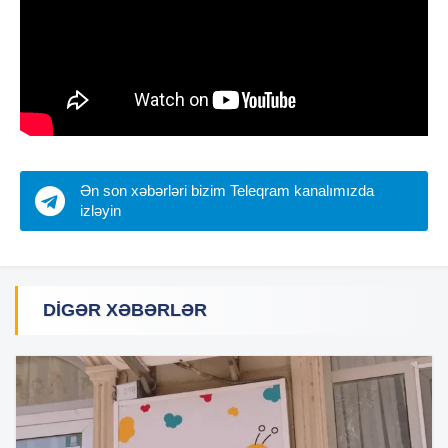
Ən son xəbərləri bizim Teleqram kanalımızda
izləyin
DIGƏR XƏBƏRLƏR