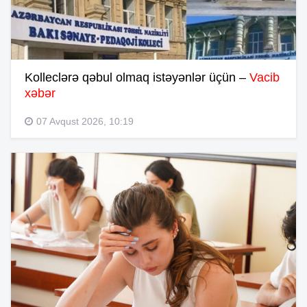
Kolleclərə qəbul olmaq istəyənlər üçün –
Vacib
xəbər
07 Avqust 2026, 10:19