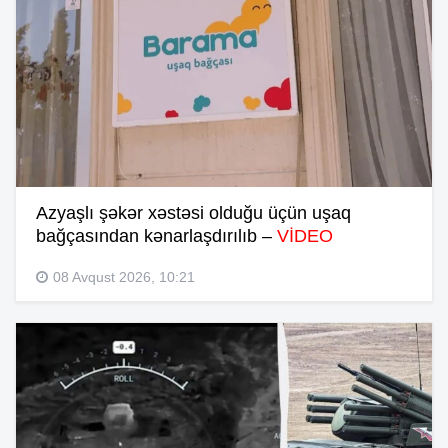
Azyaşlı şəkər xəstəsi olduğu üçün uşaq
bağçasından kənarlaşdırılıb –
VİDEO
08 Avqust 2026, 10:21