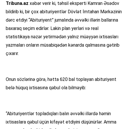
Tribuna.az
xəbər verir ki, təhsil eksperti Kamran Əsədov
bildirib ki, bir çox abituriyentlər Dövlət İmtahan Mərkəzinin
dərc etdiyi “Abituriyent” jurnalında əvvəlki illərin ballarına
baxaraq seçim edirlər. Lakin plan yerləri və real
statistikaya nəzər yetirmədən yalnız müəyyən ixtisasları
yazmaları onların müsabiqədən kənarda qalmasına gətirib
çıxarır.
Onun sözlərinə görə, hətta 620 bal toplayan abituriyent
belə hüquq ixtisasına qəbul ola bilməyib:
“Abituriyentlər topladıqları balın əvvəlki illərdə həmin
ixtisaslara qəbul üçün kifayət etdiyini düşünürlər. Amma