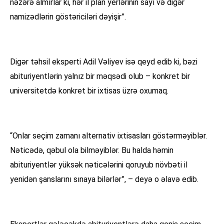
nəzərə almırlar ki, hər il plan yerlərinin sayı və digər
namizədlərin göstəriciləri dəyişir”.
Digər təhsil eksperti Adil Vəliyev isə qeyd edib ki, bəzi
abituriyentlərin yalnız bir məqsədi olub – konkret bir
universitetdə konkret bir ixtisas üzrə oxumaq.
“Onlar seçim zamanı alternativ ixtisasları göstərməyiblər.
Nəticədə, qəbul ola bilməyiblər. Bu halda həmin
abituriyentlər yüksək nəticələrini qoruyub növbəti il
yenidən şanslarını sınaya bilərlər”, – deyə o əlavə edib.