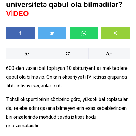
universitetə qəbul ola bilmədilər? –
VİDEO
-
+
600-dən yuxarı bal toplayan 10 abituriyent ali məktəblərə
qəbul ola bilməyib. Onların əksəriyyəti IV ixtisas qrupunda
tibbi ixtisası seçənlər olub.
Təhsil ekspertlərinin sözlərinə görə, yüksək bal toplasalar
da, tələbə adını qazana bilməyənlərin əsas səbəblərindən
biri ərizələrində məhdud sayda ixtisas kodu
göstərmələridir.