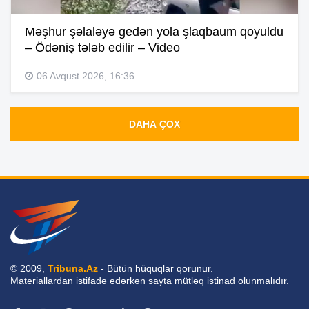
Məşhur şəlaləyə gedən yola şlaqbaum qoyuldu
– Ödəniş tələb edilir – Video
06 Avqust 2026, 16:36
DAHA ÇOX
© 2009,
Tribuna.Az
- Bütün hüquqlar qorunur.
Materiallardan istifadə edərkən sayta mütləq istinad olunmalıdır.