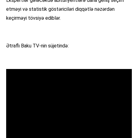
Ekspertlər gələcəkdə abituriyentlərə daha geniş seçim
etməyi və statistik göstəriciləri diqqətlə nəzərdən
keçirməyi tövsiyə ediblər.
Ətraflı Baku TV-nin süjetində: