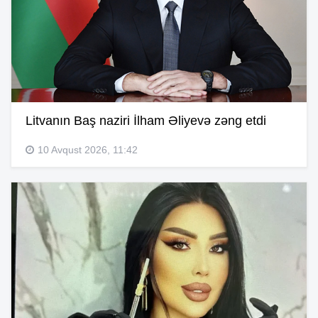
Litvanın Baş naziri İlham Əliyevə zəng etdi
10 Avqust 2026, 11:42