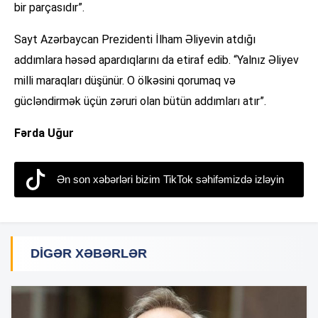
bir parçasıdır”.
Sayt Azərbaycan Prezidenti İlham Əliyevin atdığı
addımlara həsəd apardıqlarını da etiraf edib. “Yalnız Əliyev
milli maraqları düşünür. O ölkəsini qorumaq və
gücləndirmək üçün zəruri olan bütün addımları atır”.
Fərda Uğur
Ən son xəbərləri bizim TikTok səhifəmizdə izləyin
DIGƏR XƏBƏRLƏR