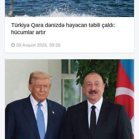
Türkiyə Qara dənizdə həyəcan təbili çaldı:
hücumlar artır
09 Avqust 2026, 09:26