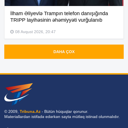
İlham Əliyevlə Trampın telefon danışığında
TRIPP layihəsinin əhəmiyyəti vurğulanıb
08 Avqust 2026, 20:47
DAHA ÇOX
© 2009,
Tribuna.Az
- Bütün hüquqlar qorunur.
Materiallardan istifadə edərkən sayta mütləq istinad olunmalıdır.