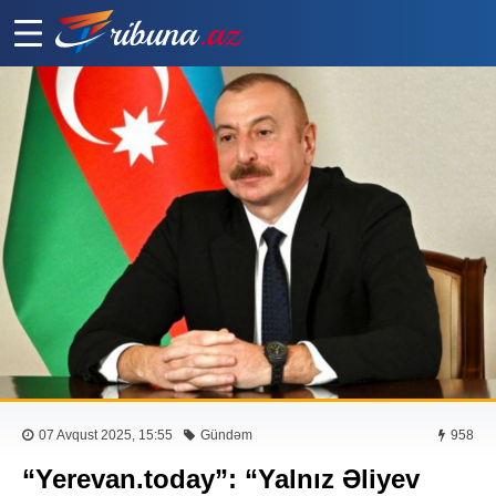
07 Avqust 2025, 15:55
Gündəm
958
“Yerevan.today”: “Yalnız Əliyev