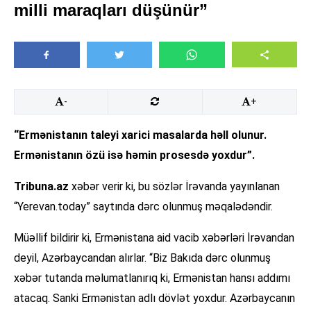
milli maraqları düşünür”
-
+
“Ermənistanın taleyi xarici masalarda həll olunur.
Ermənistanın özü isə həmin prosesdə yoxdur”.
Tribuna.az
xəbər verir ki, bu sözlər İrəvanda yayınlanan
“Yerevan.today” saytında dərc olunmuş məqalədəndir.
Müəllif bildirir ki, Ermənistana aid vacib xəbərləri İrəvandan
deyil, Azərbaycandan alırlar. “Biz Bakıda dərc olunmuş
xəbər tutanda məlumatlanırıq ki, Ermənistan hansı addımı
atacaq. Sanki Ermənistan adlı dövlət yoxdur. Azərbaycanın