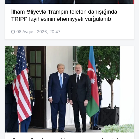
İlham Əliyevlə Trampın telefon danışığında
TRIPP layihəsinin əhəmiyyəti vurğulanıb
08 Avqust 2026, 20:47