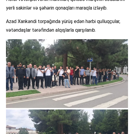
yerli sakinlər və şəhərin qonaqları maraqla izləyib.
Azad Xankəndi torpağında yürüş edən hərbi qulluqçular,
vətəndaşlar tərəfindən alqışlarla qarşılanıb.