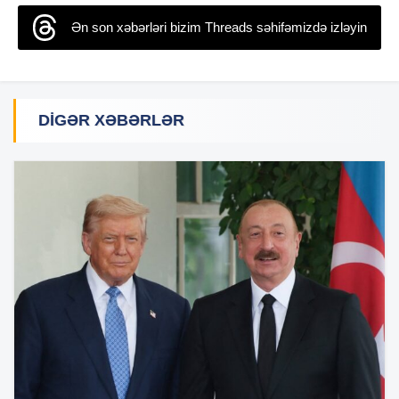
Ən son xəbərləri bizim Threads səhifəmizdə izləyin
DIGƏR XƏBƏRLƏR