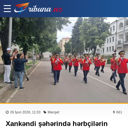
26 İyun 2026, 11:03
Manşet
661
Xankəndi şəhərində hərbçilərin