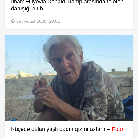
İlham Əliyevlə Donald Tramp arasında telefon
danışığı olub
08 Avqust 2026, 20:01
Küçədə qalan yaşlı qadın qızını axtarır –
Foto