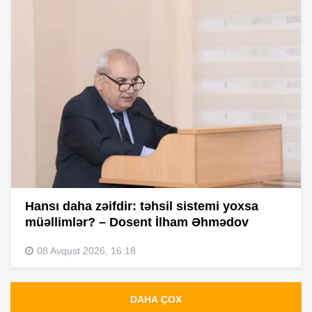
Hansı daha zəifdir: təhsil sistemi yoxsa
müəllimlər? – Dosent İlham Əhmədov
08 Avqust 2026, 16:18
DAHA ÇOX