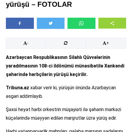
yürüşü – FOTOLAR
-
+
Azərbaycan Respublikasının Silahlı Qüvvələrinin
yaradılmasının 108-ci ildönümü münasibətilə Xankəndi
şəhərində hərbçilərin yürüşü keçirilir.
Tribuna.az
xəbər verir ki, yürüşün önündə Azərbaycan
əsgəri addımlayıb.
Şəxsi heyət hərbi orkestrin müşayiəti ilə şəhərin mərkəzi
küçələrində müəyyən edilən marşrutlar üzrə yürüş edir.
Hərbi vətənpərvərlik mahnıları, qələbə marşının sədalarını