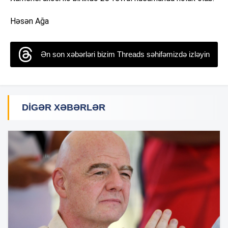
Həsən Ağa
Ən son xəbərləri bizim Threads səhifəmizdə izləyin
DIGƏR XƏBƏRLƏR