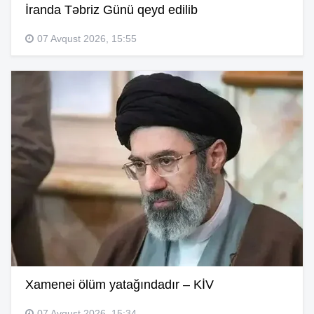
İranda Təbriz Günü qeyd edilib
07 Avqust 2026, 15:55
Xamenei ölüm yatağındadır – KİV
07 Avqust 2026, 15:34