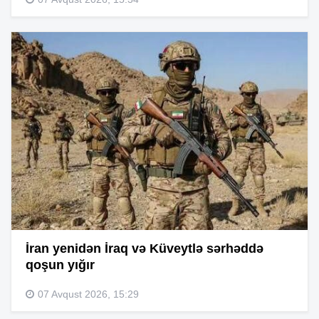
İran yenidən İraq və Küveytlə sərhəddə
qoşun yığır
07 Avqust 2026, 15:29