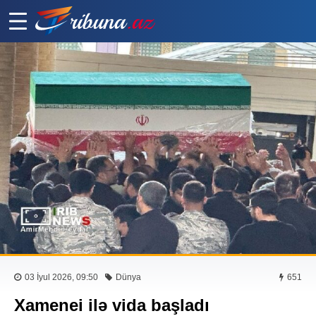
03 İyul 2026, 09:50
Dünya
651
Xamenei ilə vida başladı