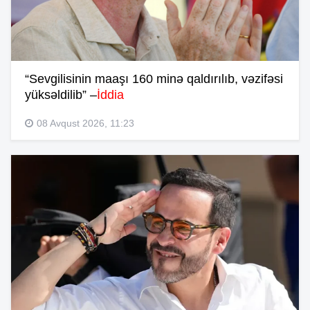
“Sevgilisinin maaşı 160 minə qaldırılıb, vəzifəsi
yüksəldilib” –
İddia
08 Avqust 2026, 11:23