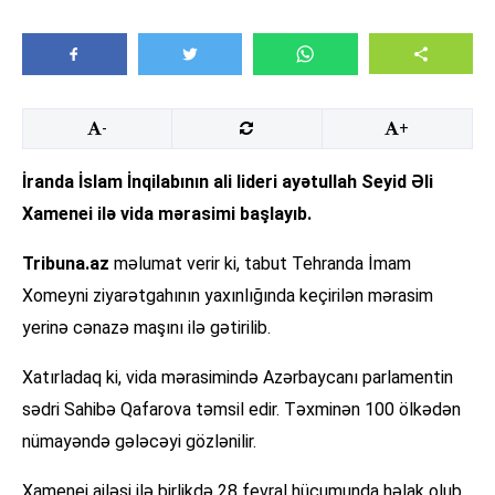
-
+
İranda İslam İnqilabının ali lideri ayətullah Seyid Əli
Xamenei ilə vida mərasimi başlayıb.
Tribuna.az
məlumat verir ki, tabut Tehranda İmam
Xomeyni ziyarətgahının yaxınlığında keçirilən mərasim
yerinə cənazə maşını ilə gətirilib.
Xatırladaq ki, vida mərasimində Azərbaycanı parlamentin
sədri Sahibə Qafarova təmsil edir. Təxminən 100 ölkədən
nümayəndə gələcəyi gözlənilir.
Xamenei ailəsi ilə birlikdə 28 fevral hücumunda həlak olub.