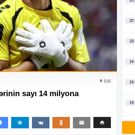
20
20
19
19
535
19
lərinin sayı 14 milyona
19
19