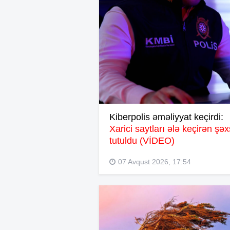
Kiberpolis əməliyyat keçirdi:
Xarici saytları ələ keçirən şəx
tutuldu (VİDEO)
07 Avqust 2026, 17:54