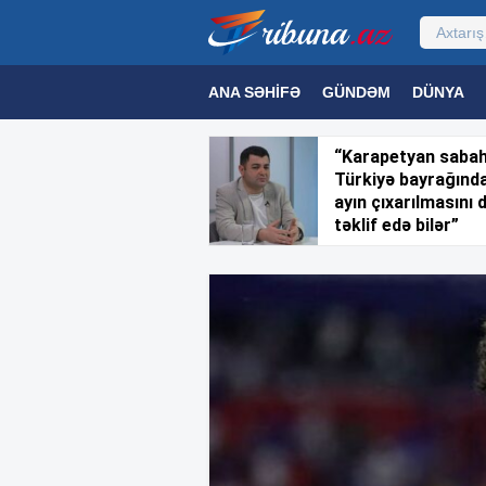
ANA SƏHIFƏ
GÜNDƏM
DÜNYA
MƏDƏNIYYƏT
MAQAZIN
TEXNOL
“Karapetyan saba
Türkiyə bayrağınd
ayın çıxarılmasını 
təklif edə bilər”