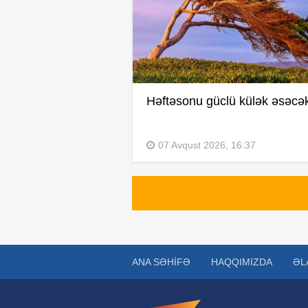
Həftəsonu güclü külək əsəcə
07 Avqust 2026, 16:37
ANA SƏHIFƏ
HAQQIMIZDA
ƏL