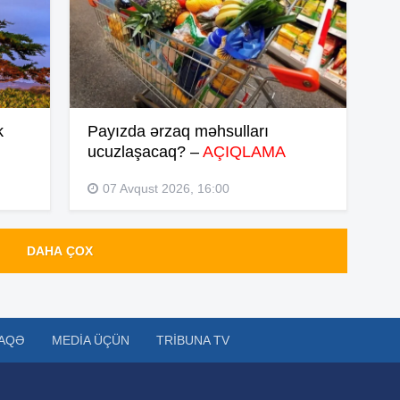
15
15
k
Payızda ərzaq məhsulları
ucuzlaşacaq? –
AÇIQLAMA
14
07 Avqust 2026, 16:00
14
DAHA ÇOX
14
AQƏ
MEDIA ÜÇÜN
TRIBUNA TV