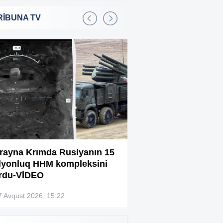
RİBUNA TV
Bakıda 2,5 milyon manata
:01
şadlıq sarayı satılır
Sərdar Ortaç xəstəxanaya
:22
yerləşdirilib?
Rüşvətdə təqsirləndirilən 3
:01
vəzifəli şəxsin məhkəməsi
başlayır
“Həyat yoldaşın istəmirsə,
:59
oxuma, nə məcburdur”
rayna Krımda Rusiyanın 15
Bağlanan universit
lyonluq HHM kompleksini
müəllimləri narazıd
Kiberpolis əməliyyat keçirdi:
:54
rdu-VİDEO
Xarici saytları ələ keçirən
şəxslər tutuldu (VİDEO)
7 Avqust 2026, 15:22
07 Avqust 2026, 13:4
Prokurorluq həbs edilən rəislə
:52
bağlı məlumat yaydı