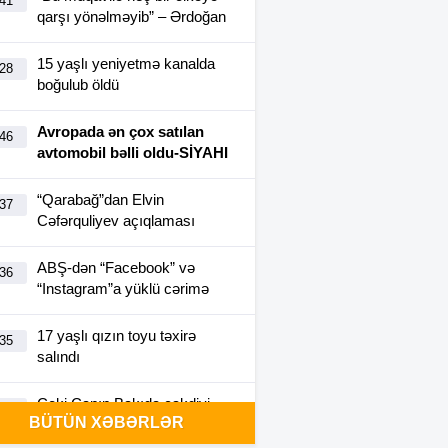
:41
qarşı yönəlməyib” – Ərdoğan
15 yaşlı yeniyetmə kanalda
:28
boğulub öldü
Avropada ən çox satılan
:46
avtomobil bəlli oldu-SİYAHI
“Qarabağ”dan Elvin
:37
Cəfərquliyev açıqlaması
ABŞ-dən “Facebook” və
:36
“Instagram”a yüklü cərimə
17 yaşlı qızın toyu təxirə
:35
salındı
Ceki Çanın Bakıda çəkdiyi
:25
BÜTÜN XƏBƏRLƏR
filmə görə Azərbaycan 1
milyon dollar ödəyə bilər?