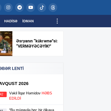
HADISƏ
İDMAN
Əsryanın “kükrəmə”si:
“VERMƏYƏCƏYİK!”
ƏBƏR LENTİ
 AVQUST 2026
Vəkil İlqar Həmidov
HƏBS
:42
EDİLDİ
“Bu müqavilə heç bir ölkəyə