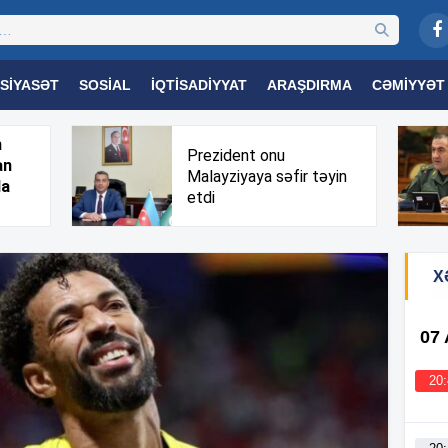
SIYASƏT
SOSIAL
İQTISADIYYAT
ARAŞDIRMA
CƏMIYYƏT
OGIYA
TƏHSIL
SAĞLAMLIQ
MARAQLI
TRIBUNA TV
h
Prezident onu
an
Malayziyaya səfir təyin
da
etdi
X
07
20