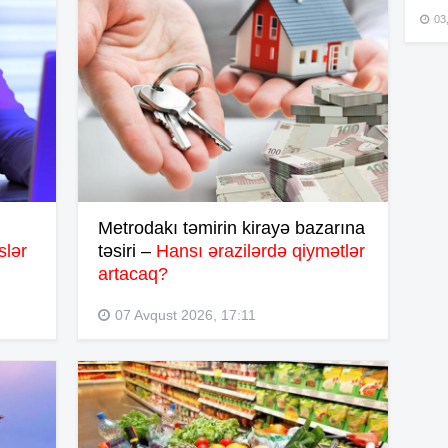
03
15
15
15
Metrodakı təmirin kirayə bazarına
slər
təsiri –
Hansı ərazilərdə qiymətlər
artacaq?
15
07 Avqust 2026, 17:11
15