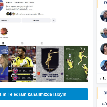
Y
17
17
17
16
› Bü
Ə
izim Teleqram kanalımızda izləyin
16
GÜ