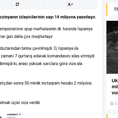
+
T
19
zinyanın izləyicilərinin sayı 14 milyona yaxınlaşır.
çempionatının qrup mərhələsinin ilk turunda İspaniya
18
 hər gün daha çox məşhurlaşır.
lduzlarından birinə çevrilmişdi. O, İspaniya ilə
18
zamanı 7 qurtarış edərək komandasını xilas etmişdi.
irmişdi ki, anası yüksək xərclərə görə viza ala
17
Ağdamda yanğını bu şəxs
Uk
matçdan sonra 50 minlik instaqram hesabı 2 milyona
törədibmiş – Video
mi
17
vu
04 Avqust 2026, 09:45
mək üçün viza verilib.
0
17