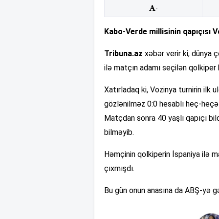
-
Kabo-Verde millisinin qapıçısı Vo
Tribuna.az
xəbər verir ki, dünya 
ilə matçın adamı seçilən qolkiper
Xatırladaq ki, Vozinya turnirin ilk u
gözlənilməz 0:0 hesablı heç-heçə 
Matçdan sonra 40 yaşlı qapıçı bild
bilməyib.
Həmçinin qolkiperin İspaniya ilə 
çıxmışdı.
Bu gün onun anasına da ABŞ-yə gəl