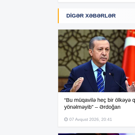
DIGƏR XƏBƏRLƏR
“Bu müqavilə heç bir ölkəyə q
yönəlməyib” – Ərdoğan
07 Avqust 2026, 20:41