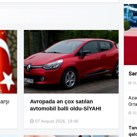
16
16
16
Sən
16
01
16
Azər
arşı
Avropada ən çox satılan
Orta
avtomobil bəlli oldu-SİYAHI
02
15
07 Avqust 2026, 19:46
Tan
qal
15