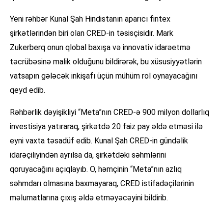
Yeni rəhbər Kunal Şah Hindistanın aparıcı fintex
şirkətlərindən biri olan CRED-in təsisçisidir. Mark
Zukerberq onun qlobal baxışa və innovativ idarəetmə
təcrübəsinə malik olduğunu bildirərək, bu xüsusiyyətlərin
vatsapın gələcək inkişafı üçün mühüm rol oynayacağını
qeyd edib.
Rəhbərlik dəyişikliyi “Meta”nın CRED-ə 900 milyon dollarlıq
investisiya yatıraraq, şirkətdə 20 faiz pay əldə etməsi ilə
eyni vaxta təsadüf edib. Kunal Şah CRED-in gündəlik
idarəçiliyindən ayrılsa da, şirkətdəki səhmlərini
qoruyacağını açıqlayıb. O, həmçinin “Meta”nın azlıq
səhmdarı olmasına baxmayaraq, CRED istifadəçilərinin
məlumatlarına çıxış əldə etməyəcəyini bildirib.