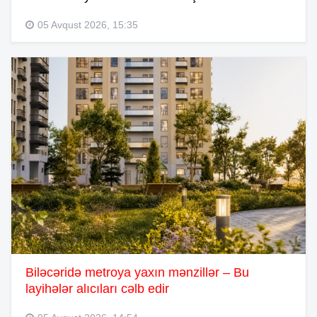
05 Avqust 2026, 15:35
Biləcəridə metroya yaxın mənzillər – Bu
layihələr alıcıları cəlb edir