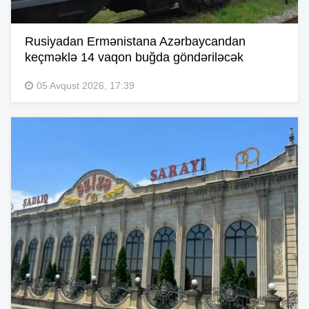
Rusiyadan Ermənistana Azərbaycandan
keçməklə 14 vaqon buğda göndəriləcək
05 Avqust 2026, 17:39