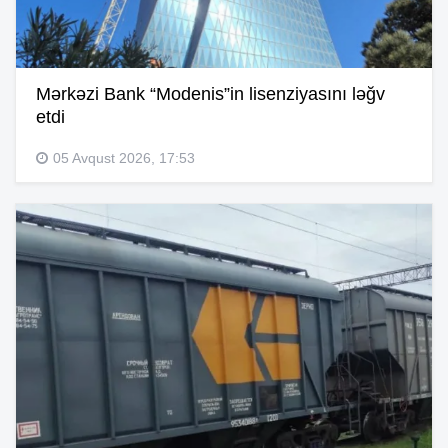
Mərkəzi Bank “Modenis”in lisenziyasını ləğv
etdi
05 Avqust 2026, 17:53