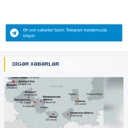
Ən son xəbərləri bizim Teleqram kanalımızda
izləyin
DIGƏR XƏBƏRLƏR