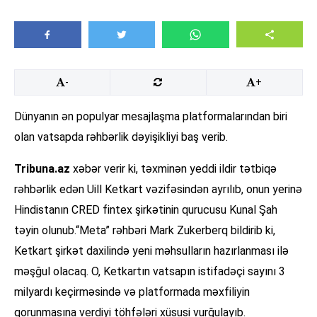
-
+
Dünyanın ən populyar mesajlaşma platformalarından biri
olan vatsapda rəhbərlik dəyişikliyi baş verib.
Tribuna.az
xəbər verir ki, təxminən yeddi ildir tətbiqə
rəhbərlik edən Uill Ketkart vəzifəsindən ayrılıb, onun yerinə
Hindistanın CRED fintex şirkətinin qurucusu Kunal Şah
təyin olunub.“Meta” rəhbəri Mark Zukerberq bildirib ki,
Ketkart şirkət daxilində yeni məhsulların hazırlanması ilə
məşğul olacaq. O, Ketkartın vatsapın istifadəçi sayını 3
milyardı keçirməsində və platformada məxfiliyin
qorunmasına verdiyi töhfələri xüsusi vurğulayıb.