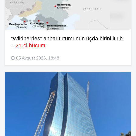
“Wildberries” anbar tutumunun üçdə birini itirib
–
21-ci hücum
05 Avqust 2026, 18:48