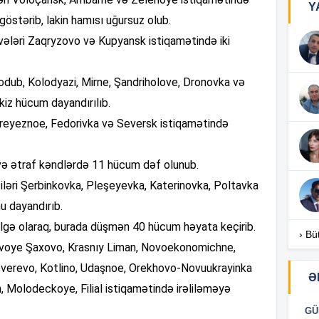
Y
tərib, lakin hamısı uğursuz olub.
11
vələri Zaqryzovo və Kupyansk istiqamətində iki
odub, Kolodyazi, Mirne, Şandriholove, Dronovka və
11
iz hücum dayandırılıb.
Pereyeznoe, Fedorivka və Seversk istiqamətində
11
 və ətraf kəndlərdə 11 hücum dəf olunub.
11
iləri Şerbinkovka, Pleşeyevka, Katerinovka, Poltavka
 dayandırıb.
ölgə olaraq, burada düşmən 40 hücum həyata keçirib.
11
› Bü
Novoye Şaxovo, Krasnıy Liman, Novoekonomichne,
11
 Zverevo, Kotlino, Udaşnoe, Orekhovo-Novuukrayinka
Ə
 Molodeckoye, Filial istiqamətində irəliləməyə
10
GÜ