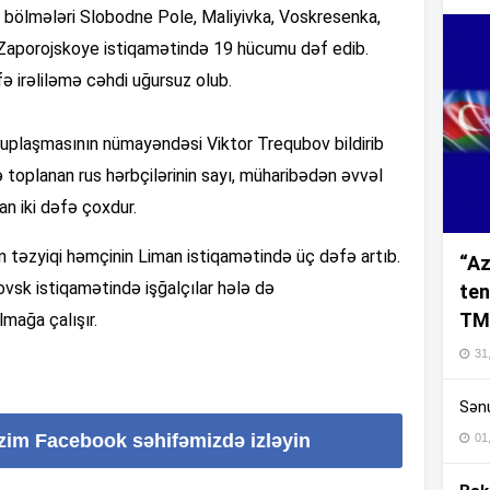
 bölmələri Slobodne Pole, Maliyivka, Voskresenka,
Zaporojskoye istiqamətində 19 hücumu dəf edib.
10
ə irəliləmə cəhdi uğursuz olub.
ruplaşmasının nümayəndəsi Viktor Trequbov bildirib
10
 toplanan rus hərbçilərinin sayı, müharibədən əvvəl
an iki dəfə çoxdur.
10
n təzyiqi həmçinin Liman istiqamətində üç dəfə artıb.
“Az
vsk istiqamətində işğalçılar hələ də
ten
10
TM
mağa çalışır.
31,
10
Sənu
10
izim Facebook səhifəmizdə izləyin
01