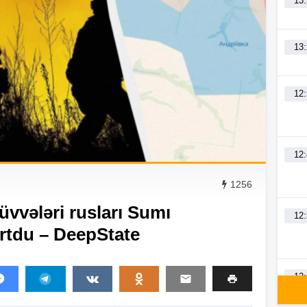
13
13
12
12
1256
vvələri rusları Sumı
12
urtdu – DeepState
12