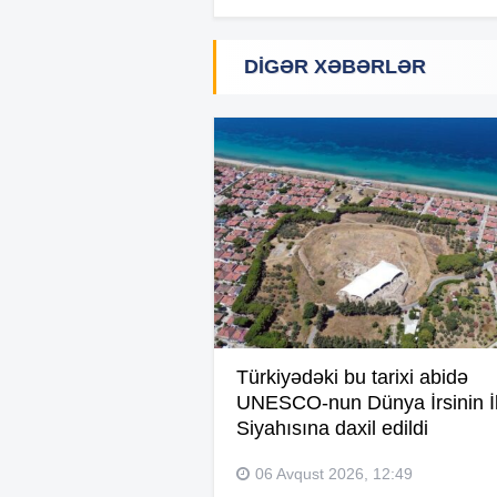
DIGƏR XƏBƏRLƏR
Türkiyədəki bu tarixi abidə
UNESCO-nun Dünya İrsinin İl
Siyahısına daxil edildi
06 Avqust 2026, 12:49