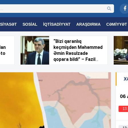
SIYASƏT
SOSIAL
İQTISADIYYAT
ARAŞDIRMA
CƏMIYYƏT
OGIYA
TƏHSIL
SAĞLAMLIQ
MARAQLI
TRIBUNA TV
“Bizi qaranlıq
dan
keçmişdən Məhəmməd
oto
Əmin Rəsulzadə
qopara bildi” – Fazil
Mustafa
X
06
13