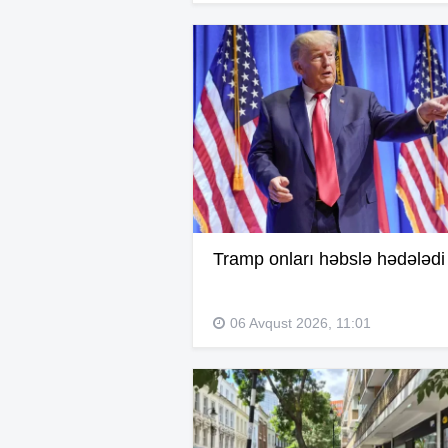
Tramp onları həbslə hədələdi
06 Avqust 2026, 11:01