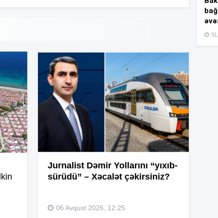
Bakı
10
bağ
əvə
10
31,
10
09
09
Jurnalist Dəmir Yollarını “yıxıb-
kin
sürüdü” – Xəcalət çəkirsiniz?
09
06 Avqust 2026, 12:25