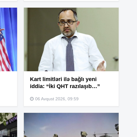
09
05
20
20
Kart limitləri ilə bağlı yeni
iddia: “İki QHT razılaşıb…”
20
06 Avqust 2026, 09:59
20