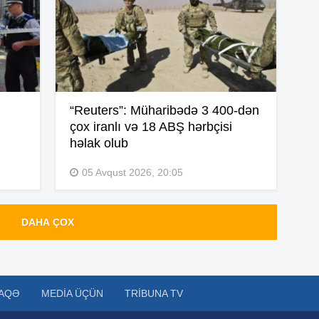
20
20
ı
“Reuters”: Müharibədə 3 400-dən
çox iranlı və 18 ABŞ hərbçisi
19
həlak olub
05 Avqust 2026, 20:05
19
DAHA ÇOX
19
AQƏ
MEDIA ÜÇÜN
TRIBUNA TV
18