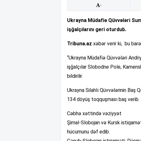
-
Ukrayna Müdafiə Qüvvələri Sumi 
işğalçılarını geri oturdub.
Tribuna.az
xəbər verir ki, bu ba
“Ukrayna Müdafiə Qüvvələri Andriy
işğalçılar Slobodne Pole, Kamensk
bildirilir.
Ukrayna Silahlı Qüvvələrinin Baş 
134 döyüş toqquşması baş verib.
Cəbhə xəttində vəziyyət
Şimal-Slobojan və Kursk istiqamətlə
hücumunu dəf edib.
Cənub-Slobojan istiqaməti: Düşm