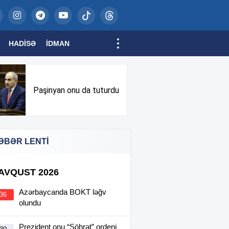
HADISƏ
İDMAN
Paşinyan onu da tuturdu
ƏBƏR LENTİ
 AVQUST 2026
Azərbaycanda BOKT ləğv
:36
olundu
Prezident onu “Şöhrət” ordeni