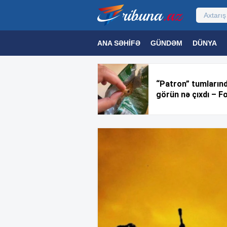
ANA SƏHIFƏ
GÜNDƏM
DÜNYA
MƏDƏNIYYƏT
MAQAZIN
TEXNOL
“Patron” tumların
görün nə çıxdı – F