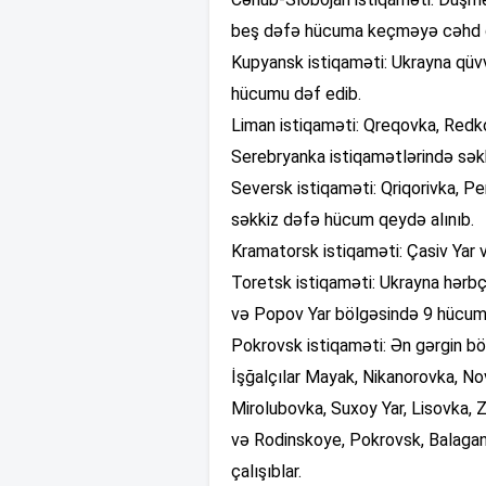
beş dəfə hücuma keçməyə cəhd gös
Kupyansk istiqaməti: Ukrayna qüv
hücumu dəf edib.
Liman istiqaməti: Qreqovka, Redk
Serebryanka istiqamətlərində səkk
Seversk istiqaməti: Qriqorivka, 
səkkiz dəfə hücum qeydə alınıb.
Kramatorsk istiqaməti: Çasiv Yar
Toretsk istiqaməti: Ukrayna hərbç
və Popov Yar bölgəsində 9 hücumu
Pokrovsk istiqaməti: Ən gərgin b
İşğalçılar Mayak, Nikanorovka, 
Mirolubovka, Suxoy Yar, Lisovka,
və Rodinskoye, Pokrovsk, Balagan,
çalışıblar.