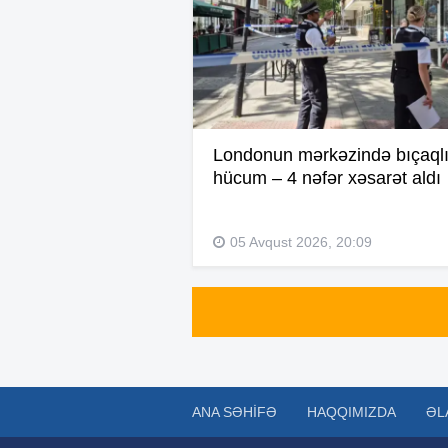
Londonun mərkəzində bıçaql
hücum – 4 nəfər xəsarət aldı
05 Avqust 2026, 20:09
ANA SƏHIFƏ
HAQQIMIZDA
ƏL