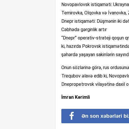
Novopavlovsk istiqaməti: Ukrayna
Temirovka, Olqovka və İvanovka, 
Dnepr istiqaməti: Düşmənin iki dəf
Cəbhədə gərginlik artır
“Dnepr” operativ-strateji qoşun q
ki, hazırda Pokrovsk istiqamətində
şəhərdə yaşayan sakinlərin sayınd
Onun sözlərinə görə, rus ordusunu
Trequbov əlavə edib ki, Novopavlo
Dnepropetrovsk vilayətinə daxil ol
İmran Kərimli
Ən son xəbərləri b