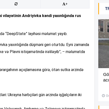
+
T
12
vilayətinin Andriyivka kəndi yaxınlığında rus
12
rədə “DeepState” layihəsi məlumat yayıb.
ivka yaxınlığında düşməni geri oturtdu. Eyni zamanda
12
e və Plavni istiqamətində irəliləyib”, – məlumatda
12
Qərargahının açıqlamasına görə, ötən sutka ərzində
Müdir maaşa görə etiraz edən
Gö
işçini döyüb? –
Video
ac
11
27 İyul 2026, 11:18
ri: Ukrayna hərbçiləri gün ərzində işğalçıların iki
0
11
ən Voloçansk, Ambarne və Zelenoye istiqamətində