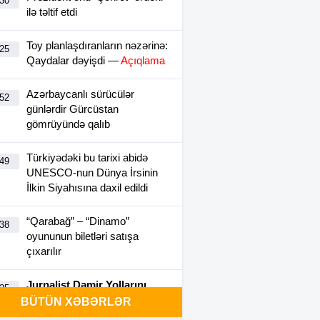
:30
ilə təltif etdi
Toy planlaşdıranların nəzərinə:
:25
Qaydalar dəyişdi —
Açıqlama
Azərbaycanlı sürücülər
:52
günlərdir Gürcüstan
gömrüyündə qalıb
Türkiyədəki bu tarixi abidə
:49
UNESCO-nun Dünya İrsinin
İlkin Siyahısına daxil edildi
“Qarabağ” – “Dinamo”
:38
oyununun biletləri satışa
çıxarılır
Jurnalist Dəmir Yollarını
:25
“yıxıb-sürüdü” – Xəcalət
BÜTÜN XƏBƏRLƏR
çəkirsiniz?