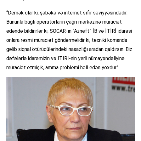
“Demək olar ki, şəbəkə və internet sıfır səviyyəsindədir.
Bununla bağlı operatorların çağrı mərkəzinə müraciət
edəndə bildirirlər ki, SOCAR-ın “Azneft” İB və İTİRİ idarəsi
onlara rəsmi müraciət göndərməlidir ki, texniki komanda
gəlib siqnal ötürücülərindəki nasazlığı aradan qaldırsın. Biz
dəfələrlə idarəmizin və İTİRİ-nin yerli nümayəndəliyinə
müraciət etmişik, amma problemi həll edən yoxdur”.