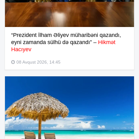
“Prezident İlham Əliyev müharibəni qazandı,
eyni zamanda sülhü də qazandı” –
Hikmət
Hacıyev
08 Avqust 2026, 14:45