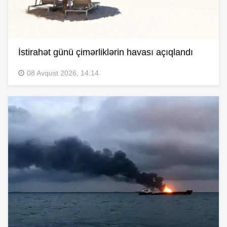
İstirahət günü çimərliklərin havası açıqlandı
08 Avqust 2026, 14:14