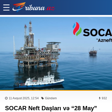
11 Avqust 2025, 12:54
Gündəm
932
SOCAR Neft Daşları və “28 May”