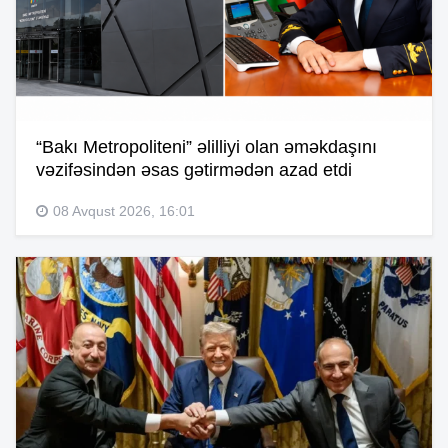
“Bakı Metropoliteni” əlilliyi olan əməkdaşını
vəzifəsindən əsas gətirmədən azad etdi
08 Avqust 2026, 16:01