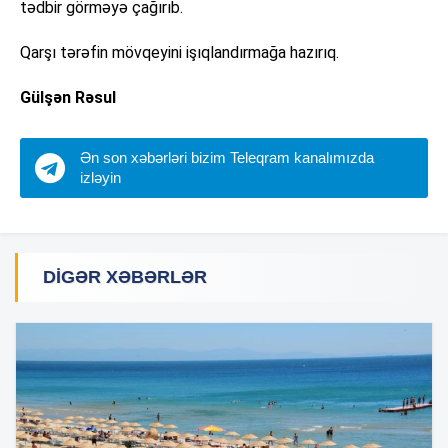
tədbir görməyə çağırıb.
Qarşı tərəfin mövqeyini işıqlandırmağa hazırıq.
Gülşən Rəsul
Ən son xəbərləri bizim Teleqram kanalımızda
izləyin
DIGƏR XƏBƏRLƏR