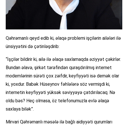
Qəhrəmanlı qeyd edib ki, əlaqə problemi işçilərin ailələri ilə
ünsiyyətini də çətinləşdirib:
“İşçilər bildirir ki, ailə ilə əlaqə saxlamaqda əziyyət çəkirlər.
Bundan əlavə, şirkət tərəfindən quraşdırılmış internet
modemlərinin sürəti çox zəifdir, keyfiyyəti isə demək olar
ki, yoxdur. Babək Hüseynov fəhlələrə söz vermişdi ki,
internetin keyfiyyəti yüksək səviyyəyə çatdırılacaq. Nə
oldu bəs? Heç olmasa, öz telefonumuzla evlə əlaqə
saxlaya bilək”.
Mirvari Qəhrəmanlı məsələ ilə bağlı aidiyyəti qurumları