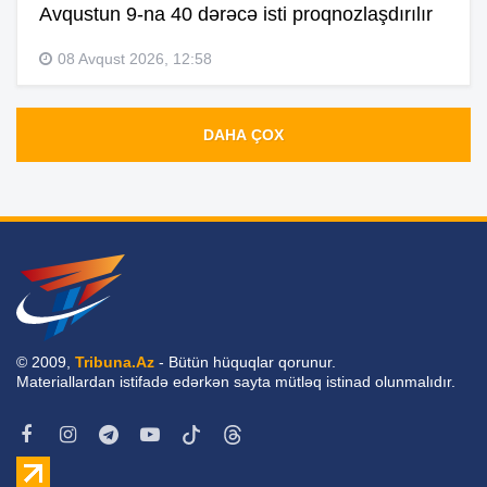
Avqustun 9-na 40 dərəcə isti proqnozlaşdırılır
08 Avqust 2026, 12:58
DAHA ÇOX
© 2009,
Tribuna.Az
- Bütün hüquqlar qorunur.
Materiallardan istifadə edərkən sayta mütləq istinad olunmalıdır.