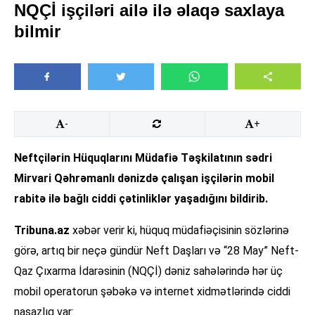
NQÇİ işçiləri ailə ilə əlaqə saxlaya
bilmir
-
+
Neftçilərin Hüquqlarını Müdafiə Təşkilatının sədri
Mirvari Qəhrəmanlı dənizdə çalışan işçilərin mobil
rabitə ilə bağlı ciddi çətinliklər yaşadığını bildirib.
Tribuna.az
xəbər verir ki, hüquq müdafiəçisinin sözlərinə
görə, artıq bir neçə gündür Neft Daşları və “28 May” Neft-
Qaz Çıxarma İdarəsinin (NQÇİ) dəniz sahələrində hər üç
mobil operatorun şəbəkə və internet xidmətlərində ciddi
nasazlıq var: