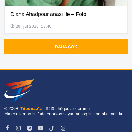
Diana Ahadpour anası ilə – Foto
28 İyul 2026, 15:46
DAHA ÇOX
© 2009,
Tribuna.Az
- Bütün hüquqlar qorunur.
Materiallardan istifadə edərkən sayta mütləq istinad olunmalıdır.