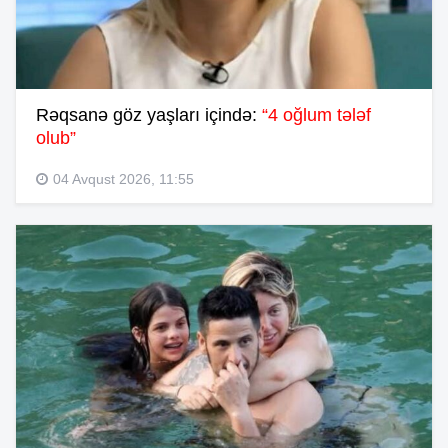
Rəqsanə göz yaşları içində:
“4 oğlum tələf
olub”
04 Avqust 2026, 11:55