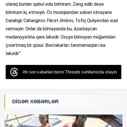
olaraq bunları qəbul edə bilmirəm. Zəng edib deyə
bilmirəm ki, etməyin. Öz musiqisindən xəbəri olmayana
Canahgir Cahangirov, Fikrət Əmirov, Tofiq Quliyevdən sual
verməyin. Onlar da bilməyəndə bu, Azərbaycan
mədəniyyətinə qara ləkədir. Oxuya bilməyən müğənniləri
çıxartmaq bir qüsur. Bəstəkarları tanımamaqları isə
ləkədir”.
Ən son xəbərləri bizim Threads səhifəmizdə izləyin
DIGƏR XƏBƏRLƏR