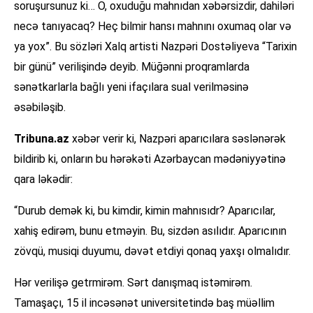
soruşursunuz ki… O, oxuduğu mahnıdan xəbərsizdir, dahiləri
necə tanıyacaq? Heç bilmir hansı mahnını oxumaq olar və
ya yox”. Bu sözləri Xalq artisti Nazpəri Dostəliyeva “Tarixin
bir günü” verilişində deyib. Müğənni proqramlarda
sənətkarlarla bağlı yeni ifaçılara sual verilməsinə
əsəbiləşib.
Tribuna.az
xəbər verir ki, Nazpəri aparıcılara səslənərək
bildirib ki, onların bu hərəkəti Azərbaycan mədəniyyətinə
qara ləkədir:
“Durub demək ki, bu kimdir, kimin mahnısıdr? Aparıcılar,
xahiş edirəm, bunu etməyin. Bu, sizdən asılıdır. Aparıcının
zövqü, musiqi duyumu, dəvət etdiyi qonaq yaxşı olmalıdır.
Hər verilişə getrmirəm. Sərt danışmaq istəmirəm.
Tamaşaçı, 15 il incəsənət universitetində baş müəllim