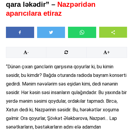
qara ləkədir” –
Nazpəridən
aparıcılara etiraz
-
+
“Dünən çıxan gənclərin qarşısına qoyurlar ki, bu kimin
səsidir, bu kimdir? Bağda oturanda radioda bayram konserti
gedirdi. Mənim nəvələrim səs eşidən kimi, dedi nənənin
səsidir. Hər kəsin səsi insanların qulağındadır. Bu yaxında bir
yerdə mənim səsimi qoydular, ordakılar tapmadı. Bircə,
Xatun dedi ki, Nazpərinin səsidir. Bu, hərəkətlər xoşuma
gəlmir. Ora qoyurlar, Şövkət Ələkbərova, Nazpəri… Lap
sənətkarların, bəstəkarların adını elə adamdan