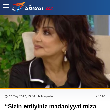
05 May 2025, 15:44
Maqazin
1320
“Sizin etdiyiniz mədəniyyətimizə