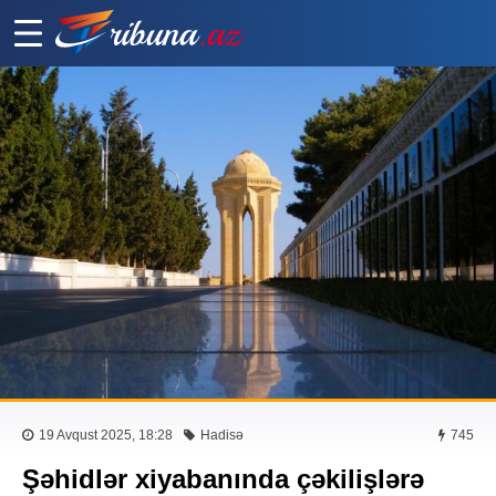
19 Avqust 2025, 18:28
Hadisə
745
Şəhidlər xiyabanında çəkilişlərə