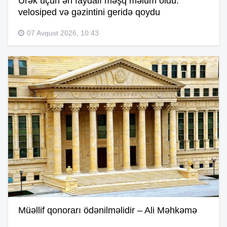
Ürək üçün ən faydalı məşq məlum oldu:
velosiped və gəzintini geridə qoydu
07 Avqust 2026, 10:43
Müəllif qonorarı ödənilməlidir – Ali Məhkəmə