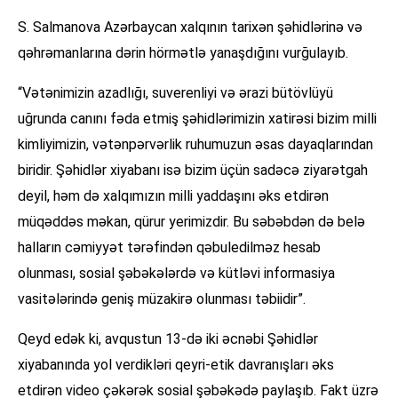
S. Salmanova Azərbaycan xalqının tarixən şəhidlərinə və
qəhrəmanlarına dərin hörmətlə yanaşdığını vurğulayıb.
“Vətənimizin azadlığı, suverenliyi və ərazi bütövlüyü
uğrunda canını fəda etmiş şəhidlərimizin xatirəsi bizim milli
kimliyimizin, vətənpərvərlik ruhumuzun əsas dayaqlarından
biridir. Şəhidlər xiyabanı isə bizim üçün sadəcə ziyarətgah
deyil, həm də xalqımızın milli yaddaşını əks etdirən
müqəddəs məkan, qürur yerimizdir. Bu səbəbdən də belə
halların cəmiyyət tərəfindən qəbuledilməz hesab
olunması, sosial şəbəkələrdə və kütləvi informasiya
vasitələrində geniş müzakirə olunması təbiidir”.
Qeyd edək ki, avqustun 13-də iki əcnəbi Şəhidlər
xiyabanında yol verdikləri qeyri-etik davranışları əks
etdirən video çəkərək sosial şəbəkədə paylaşıb. Fakt üzrə