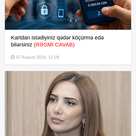
Kartdan istədiyiniz qədər köçürmə edə
bilərsiniz
(RƏSMİ CAVAB)
07 Avqust 2026, 12:08