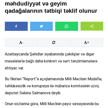
məhdudiyyət və geyim
qadağalarının tətbiqi təklif olunur
-
+
Azərbaycanda Şəhidlər xiyabanında çəkilişlər və digər
məsələlərlə bağlı daha konkret və sərt tənzimləmələrə
ehtiyac var.
Bu fikirləri “Report”a açıqlamasında Milli Məclisin Müdafiə,
təhlükəsizlik və korrupsiya ilə mübarizə komitəsinin üzvü,
deputat Səbinə Salmanova deyib.
Onun sözlərinə görə, Milli Məclisin payız sessiyasında bu