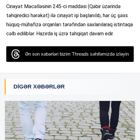
Cinayət Məcəlləsinin 245-ci maddəsi (Qəbir üzərində
təhqiredici hərəkət) ilə cinayət işi başlanılıb, hər üç şəxs
hüquq-mühafizə orqanları tərəfindən saxlanılaraq istintaqa
cəlb ediliblər. Hazırda iş üzrə təhqiqat davam edir.
Ən son xəbərləri bizim Threads səhifəmizdə izləyin
DIGƏR XƏBƏRLƏR