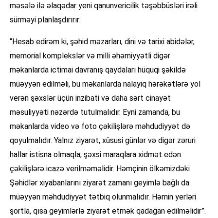
məsələ ilə əlaqədar yeni qanunvericilik təşəbbüsləri irəli
sürməyi planlaşdırırır:
“Hesab edirəm ki, şəhid məzarları, dini və tarixi abidələr,
memorial komplekslər və milli əhəmiyyətli digər
məkanlarda ictimai davranış qaydaları hüquqi şəkildə
müəyyən edilməli, bu məkanlarda nalayiq hərəkətlərə yol
verən şəxslər üçün inzibati və daha sərt cinayət
məsuliyyəti nəzərdə tutulmalıdır. Eyni zamanda, bu
məkanlarda video və foto çəkilişlərə məhdudiyyət də
qoyulmalıdır. Yalnız ziyarət, xüsusi günlər və digər zəruri
hallar istisna olmaqla, şəxsi maraqlara xidmət edən
çəkilişlərə icazə verilməməlidir. Həmçinin ölkəmizdəki
Şəhidlər xiyabanlarını ziyarət zamanı geyimlə bağlı da
müəyyən məhdudiyyət tətbiq olunmalıdır. Həmin yerləri
şortla, qısa geyimlərlə ziyarət etmək qadağan edilməlidir”.