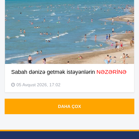
Sabah dənizə getmək istəyənlərin
NƏZƏRİNƏ
05 Avqust 2026, 17:02
DAHA ÇOX