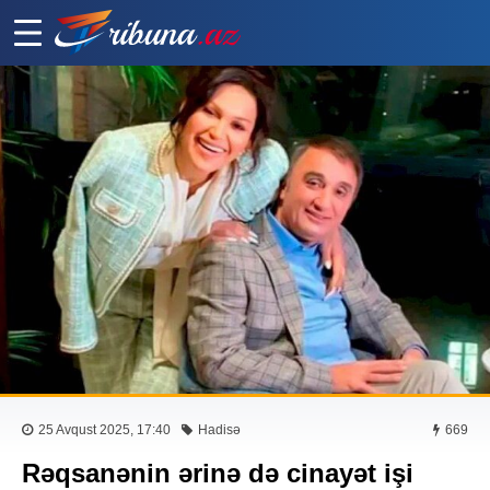
25 Avqust 2025, 17:40
Hadisə
669
Rəqsanənin ərinə də cinayət işi