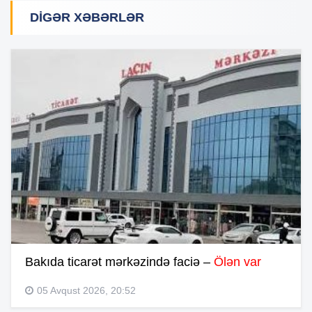
DIGƏR XƏBƏRLƏR
Bakıda ticarət mərkəzində faciə –
Ölən var
05 Avqust 2026, 20:52