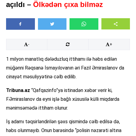
açıldı –
Ölkədən çıxa bilməz
-
+
1 milyon manatlıq dələduzluq ittihamı ilə həbs edilən
müğənni Rəqsanə İsmayılovanın əri Fazil Əmiraslanov da
cinayət məsuliyyətinə cəlb edilib.
Tribuna.az
“Qafqazinfo”ya istinadən xəbər verir ki,
F.Əmiraslanov da eyni işlə bağlı xüsusilə külli miqdarda
mənimsəmədə ittiham olunur.
İş adamı təqsirləndirilən şəxs qismində cəlb edilsə də,
həbs olunmayıb. Onun barəsində “polisin nəzarəti altına