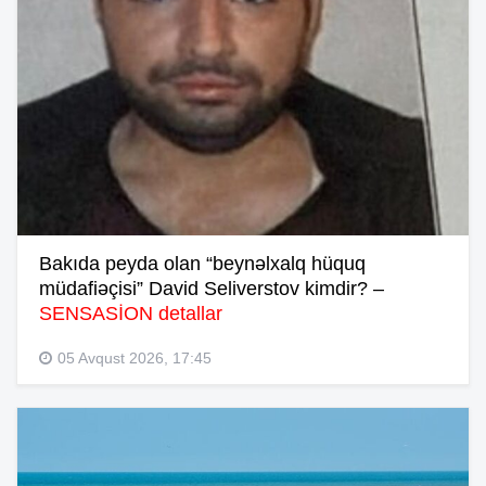
Bakıda peyda olan “beynəlxalq hüquq
müdafiəçisi” David Seliverstov kimdir? –
SENSASİON detallar
05 Avqust 2026, 17:45