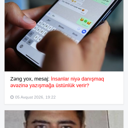
Zəng yox, mesaj:
İnsanlar niyə danışmaq
əvəzinə yazışmağa üstünlük verir?
05 Avqust 2026, 19:22