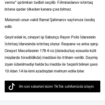
vermə” qətimkan tədbiri seçilib. F.Əmiraslanov istintaq
bitənə qədər ölkədən kənara çıxa bilməz.
Məlumatı onun vəkili Ramal Şahmarov saytımıza təsdiq
edib.
Qeyd edək ki, cinayət işi Sabunçu Rayon Polis İdarəsinin
İstintaq İdarəsində istintaq olunur. Rəqsanə və ərinə qarşı
Cinayət Məcəlləsinin 178.4-cü (dələduzluq-xüsusilə külli
miqdarda törədildikdə) maddəsi ilə ittiham verilib. Dəymiş
ziyan ödənilmədiyi halda bu maddə ilə təqsirli bilinən şəxs
10 ildən 14 ilə kimi azadlıqdan məhrum edilə bilər.
Ən son xəbərləri bizim TikTok səhifəmizdə izləyin