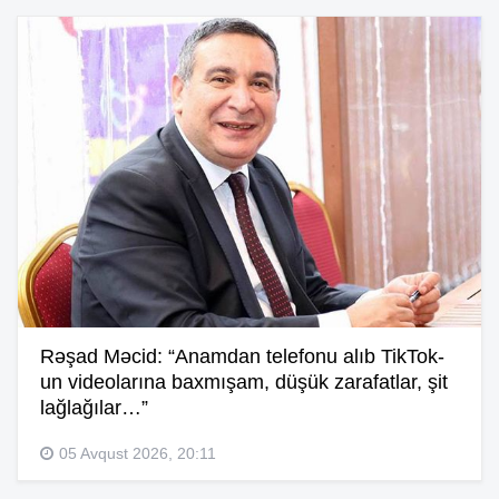
Rəşad Məcid: “Anamdan telefonu alıb TikTok-
un videolarına baxmışam, düşük zarafatlar, şit
lağlağılar…”
05 Avqust 2026, 20:11