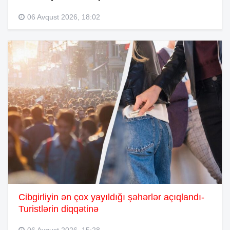
06 Avqust 2026, 18:02
Cibgirliyin ən çox yayıldığı şəhərlər açıqlandı-
Turistlərin diqqətinə
06 Avqust 2026, 15:28