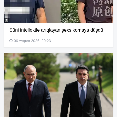
Süni intellektlə arıqlayan şəxs komaya düşdü
06 Avqust 2026, 20:23