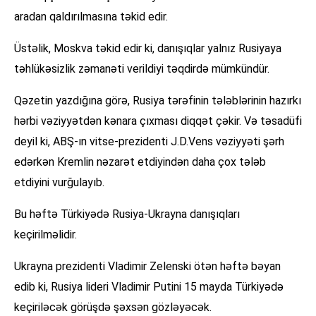
aradan qaldırılmasına təkid edir.
Üstəlik, Moskva təkid edir ki, danışıqlar yalnız Rusiyaya
təhlükəsizlik zəmanəti verildiyi təqdirdə mümkündür.
Qəzetin yazdığına görə, Rusiya tərəfinin tələblərinin hazırkı
hərbi vəziyyətdən kənara çıxması diqqət çəkir. Və təsadüfi
deyil ki, ABŞ-ın vitse-prezidenti J.D.Vens vəziyyəti şərh
edərkən Kremlin nəzarət etdiyindən daha çox tələb
etdiyini vurğulayıb.
Bu həftə Türkiyədə Rusiya-Ukrayna danışıqları
keçirilməlidir.
Ukrayna prezidenti Vladimir Zelenski ötən həftə bəyan
edib ki, Rusiya lideri Vladimir Putini 15 mayda Türkiyədə
keçiriləcək görüşdə şəxsən gözləyəcək.