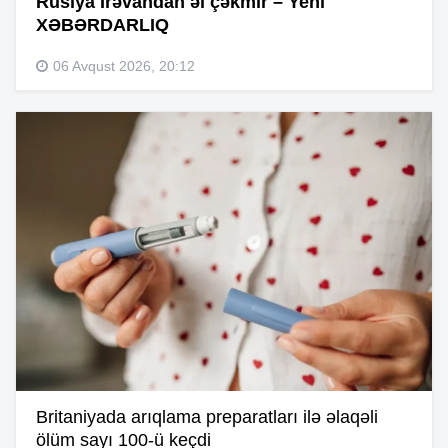
Rusiya İrəvandan əl çəkmir – Yeni
XƏBƏRDARLIQ
06 Avqust 2026, 20:12
Britaniyada arıqlama preparatları ilə əlaqəli
ölüm sayı 100-ü keçdi