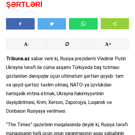
ŞƏRTLƏRİ
-
+
Tribuna.az
xəbər verir ki, Rusiya prezidenti Vladimir Putin
Ukrayna tərəfi ilə cümə axşamı Türkiyədə baş tutması
gözlənilən danışıqlar üçün ultimatum şərtləri qoyub: tam
və qeyd-şərtsiz təslim olmaq, NATO-ya üzvlükdən
həmişəlik imtina etmək, Ukrayna hakimiyyətinin
dəyişdirilməsi, Krım, Xerson, Zaporojya, Luqansk və
Donbasın Rusiyaya verilməsi.
“The Times” qəzetinin məqaləsində deyilir ki, Rusiya tərəfi
münaqişənin həlli üçün onun yaranmasının əsas səbəbinin