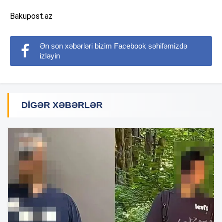
Bakupost.az
Ən son xəbərləri bizim Facebook səhifəmizdə
izləyin
DIGƏR XƏBƏRLƏR