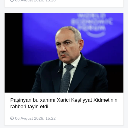
Paşinyan bu xanımı Xarici Kəşfiyyat Xidmətinin
rəhbəri təyin etdi
06 Avqust 2026, 15:22