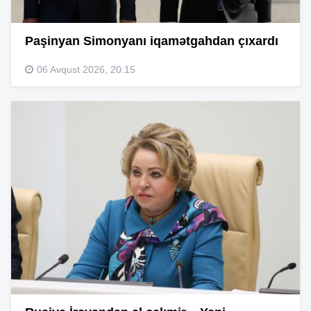
Paşinyan Simonyanı iqamətgahdan çıxardı
06 Avqust 2026, 20:15