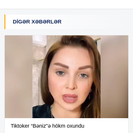
DIGƏR XƏBƏRLƏR
Tiktoker “Bəniz”ə hökm oxundu