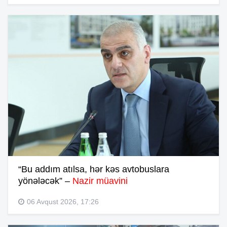
“Bu addım atılsa, hər kəs avtobuslara
yönələcək” –
Nazir müavini
06 Avqust 2026, 17:26