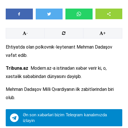
-
+
Ehtiyatda olan polkovnik-leytenant Mehman Dadaşov
vəfat edib.
Tribuna.az
Modern.az-a istinadən xəbər verir ki, o,
xəstəlik səbəbindən dünyasını dəyişib.
Mehman Dadaşov Milli Qvardiyanın ilk zabitlərindən biri
olub.
Ən son xəbərləri bizim Teleqram kanalımızda
izləyin