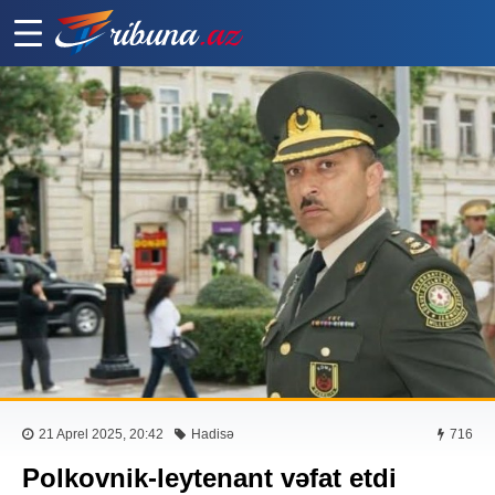
21 Aprel 2025, 20:42
Hadisə
716
Polkovnik-leytenant vəfat etdi