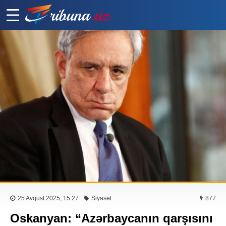
25 Avqust 2025, 15:27
Siyasət
877
Oskanyan: “Azərbaycanın qarşısını