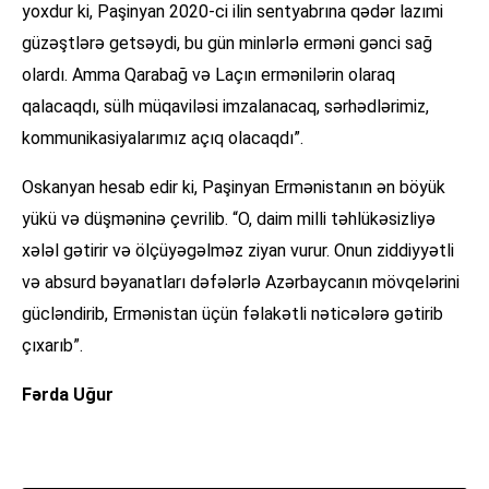
yoxdur ki, Paşinyan 2020-ci ilin sentyabrına qədər lazımi
güzəştlərə getsəydi, bu gün minlərlə erməni gənci sağ
olardı. Amma Qarabağ və Laçın ermənilərin olaraq
qalacaqdı, sülh müqaviləsi imzalanacaq, sərhədlərimiz,
kommunikasiyalarımız açıq olacaqdı”.
Oskanyan hesab edir ki, Paşinyan Ermənistanın ən böyük
yükü və düşməninə çevrilib. “O, daim milli təhlükəsizliyə
xələl gətirir və ölçüyəgəlməz ziyan vurur. Onun ziddiyyətli
və absurd bəyanatları dəfələrlə Azərbaycanın mövqelərini
gücləndirib, Ermənistan üçün fəlakətli nəticələrə gətirib
çıxarıb”.
Fərda Uğur