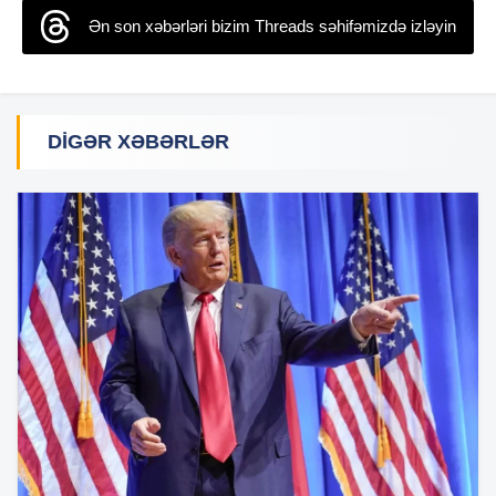
Ən son xəbərləri bizim Threads səhifəmizdə izləyin
DIGƏR XƏBƏRLƏR