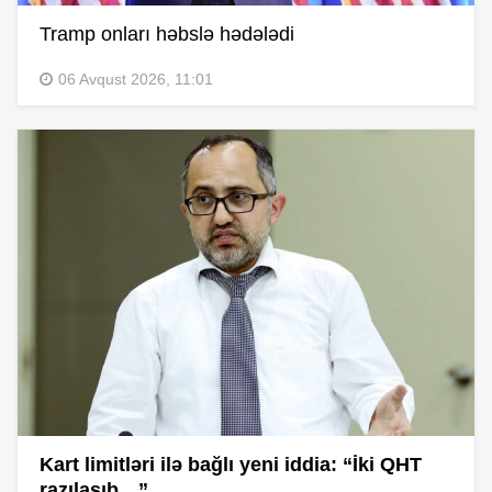
Tramp onları həbslə hədələdi
06 Avqust 2026, 11:01
Kart limitləri ilə bağlı yeni iddia: “İki QHT
razılaşıb…”