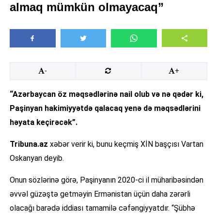
almaq mümkün olmayacaq”
-
+
“Azərbaycan öz məqsədlərinə nail olub və nə qədər ki,
Paşinyan hakimiyyətdə qalacaq yenə də məqsədlərini
həyata keçirəcək”.
Tribuna.az
xəbər verir ki, bunu keçmiş XİN başçısı Vartan
Oskanyan deyib.
Onun sözlərinə görə, Paşinyanın 2020-ci il müharibəsindən
əvvəl güzəştə getməyin Ermənistan üçün daha zərərli
olacağı barədə iddiası tamamilə cəfəngiyyatdır. “Şübhə