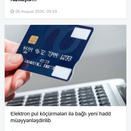
06 Avqust 2026, 09:59
Elektron pul köçürmələri ilə bağlı yeni hədd
müəyyənləşdirilib