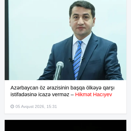
Azərbaycan öz ərazisinin başqa ölkəyə qarşı
istifadəsinə icazə verməz –
Hikmət Hacıyev
05 Avqust 2026, 15:31