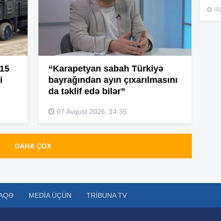
03
15
15
 15
“Karapetyan sabah Türkiyə
i
bayrağından ayın çıxarılmasını
da təklif edə bilər”
15
07 Avqust 2026, 14:35
DAHA ÇOX
15
AQƏ
MEDIA ÜÇÜN
TRIBUNA TV
15