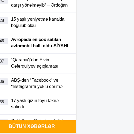
:41
qarşı yönəlməyib” – Ərdoğan
15 yaşlı yeniyetmə kanalda
:28
boğulub öldü
Avropada ən çox satılan
:46
avtomobil bəlli oldu-SİYAHI
“Qarabağ”dan Elvin
:37
Cəfərquliyev açıqlaması
ABŞ-dən “Facebook” və
:36
“Instagram”a yüklü cərimə
17 yaşlı qızın toyu təxirə
:35
salındı
Ceki Çanın Bakıda çəkdiyi
:25
BÜTÜN XƏBƏRLƏR
filmə görə Azərbaycan 1
milyon dollar ödəyə bilər?