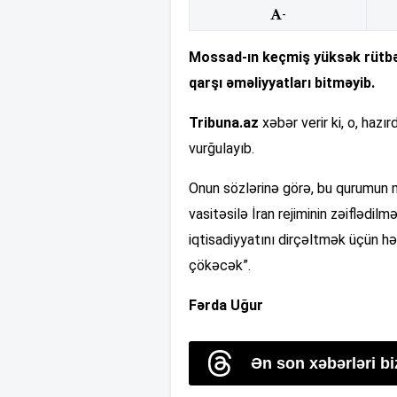
-
Mossad-ın keçmiş yüksək rütbəli 
qarşı əməliyyatları bitməyib.
Tribuna.az
xəbər verir ki, o, haz
vurğulayıb.
Onun sözlərinə görə, bu qurumun m
vasitəsilə İran rejiminin zəiflədil
iqtisadiyyatını dirçəltmək üçün hə
çökəcək”.
Fərda Uğur
Ən son xəbərləri b