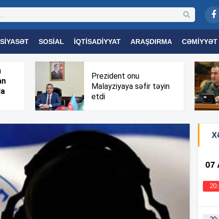
SIYASƏT
SOSIAL
İQTISADIYYAT
ARAŞDIRMA
CƏMIYYƏT
OGIYA
TƏHSIL
SAĞLAMLIQ
MARAQLI
TRIBUNA TV
h
Prezident onu
an
Malayziyaya səfir təyin
da
etdi
X
07
20