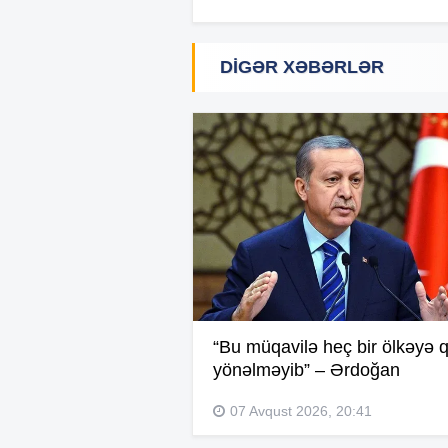
DIGƏR XƏBƏRLƏR
“Bu müqavilə heç bir ölkəyə q
yönəlməyib” – Ərdoğan
07 Avqust 2026, 20:41