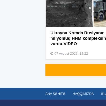
Ukrayna Krımda Rusiyanın
milyonluq HHM kompleksin
vurdu-VİDEO
07 Avqust 2026, 15:22
ANA SƏHIFƏ
HAQQIMIZDA
ƏL