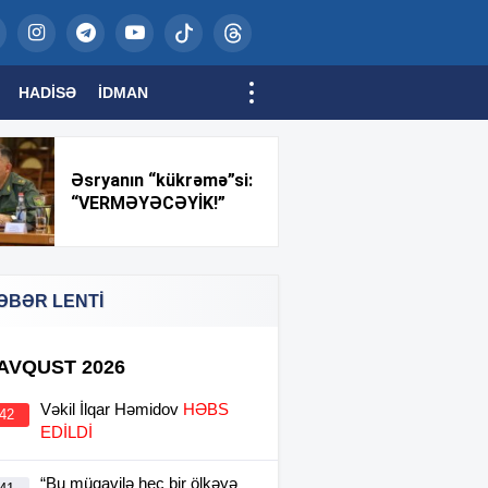
HADISƏ
İDMAN
Əsryanın “kükrəmə”si:
“VERMƏYƏCƏYİK!”
ƏBƏR LENTİ
 AVQUST 2026
Vəkil İlqar Həmidov
HƏBS
:42
EDİLDİ
“Bu müqavilə heç bir ölkəyə