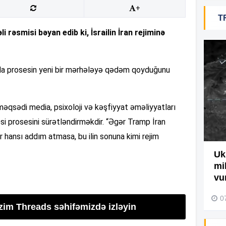
+
T
19
rəsmisi bəyan edib ki, İsrailin İran rejiminə
18
ırda prosesin yeni bir mərhələyə qədəm qoyduğunu
18
əqsədi media, psixoloji və kəşfiyyat əməliyyatları
məsi prosesini sürətləndirməkdir. “Əgər Tramp İran
r hansı addım atmasa, bu ilin sonuna kimi rejim
17
Ağdamda yanğını bu şəxs
Uk
törədibmiş – Video
mi
17
vu
04 Avqust 2026, 09:45
0
izim Threads səhifəmizdə izləyin
17