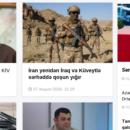
16
16
16
Sən
16
 KİV
İran yenidən İraq və Küveytlə
sərhəddə qoşun yığır
01
16
07 Avqust 2026, 15:29
Azər
Orta
02
15
Tan
qal
15