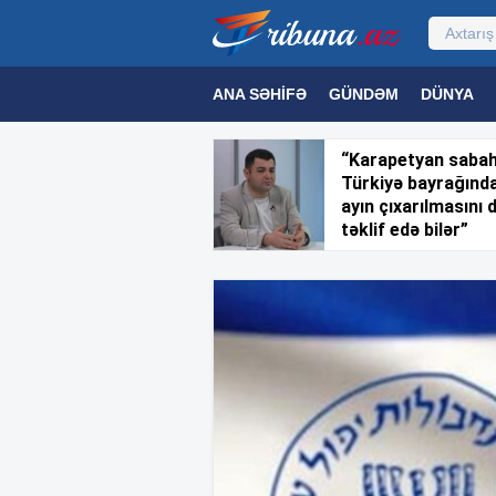
ANA SƏHIFƏ
GÜNDƏM
DÜNYA
MƏDƏNIYYƏT
MAQAZIN
TEXNOL
“Karapetyan saba
Türkiyə bayrağınd
ayın çıxarılmasını 
təklif edə bilər”