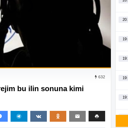
20
20
19
19
632
19
jim bu ilin sonuna kimi
19
19