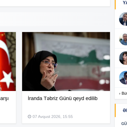
Y
17
17
17
16
› Bü
arşı
İranda Təbriz Günü qeyd edilib
Ə
16
07 Avqust 2026, 15:55
GÜ