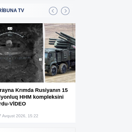
RİBUNA TV
Bakıda 2,5 milyon manata
:01
şadlıq sarayı satılır
Sərdar Ortaç xəstəxanaya
:22
yerləşdirilib?
Rüşvətdə təqsirləndirilən 3
:01
vəzifəli şəxsin məhkəməsi
başlayır
“Həyat yoldaşın istəmirsə,
:59
oxuma, nə məcburdur”
rayna Krımda Rusiyanın 15
Bağlanan universit
lyonluq HHM kompleksini
müəllimləri narazıd
Kiberpolis əməliyyat keçirdi:
:54
rdu-VİDEO
Xarici saytları ələ keçirən
şəxslər tutuldu (VİDEO)
7 Avqust 2026, 15:22
07 Avqust 2026, 13:4
Prokurorluq həbs edilən rəislə
:52
bağlı məlumat yaydı