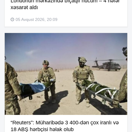
Londonun mərkəzində bıçaqlı hücum – 4 nəfər
xəsarət aldı
05 Avqust 2026, 20:09
“Reuters”: Müharibədə 3 400-dən çox iranlı və
18 ABŞ hərbçisi həlak olub