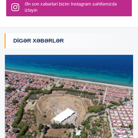
Ən son xəbərləri bizim Instagram səhifəmizdə
izləyin
DIGƏR XƏBƏRLƏR