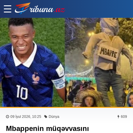
09 İyul 2026, 10:25
Dünya
609
Mbappenin müqəvvasını