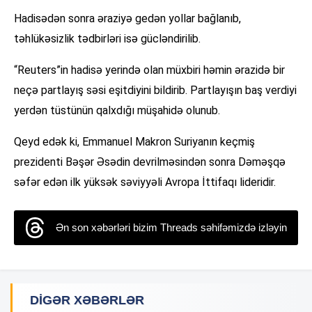
Hadisədən sonra əraziyə gedən yollar bağlanıb,
təhlükəsizlik tədbirləri isə gücləndirilib.
“Reuters”in hadisə yerində olan müxbiri həmin ərazidə bir
neçə partlayış səsi eşitdiyini bildirib. Partlayışın baş verdiyi
yerdən tüstünün qalxdığı müşahidə olunub.
Qeyd edək ki, Emmanuel Makron Suriyanın keçmiş
prezidenti Bəşər Əsədin devrilməsindən sonra Dəməşqə
səfər edən ilk yüksək səviyyəli Avropa İttifaqı lideridir.
Ən son xəbərləri bizim Threads səhifəmizdə izləyin
DIGƏR XƏBƏRLƏR