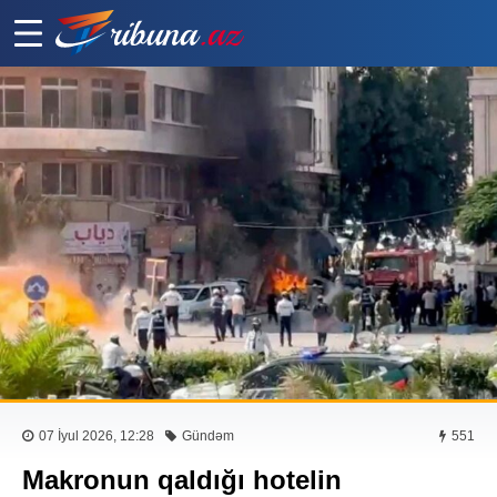
07 İyul 2026, 12:28
Gündəm
551
Makronun qaldığı hotelin