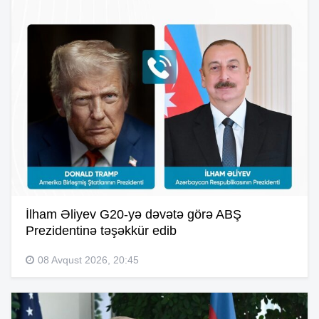
İlham Əliyev G20-yə dəvətə görə ABŞ
Prezidentinə təşəkkür edib
08 Avqust 2026, 20:45