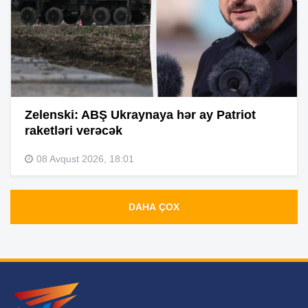
Zelenski: ABŞ Ukraynaya hər ay Patriot
raketləri verəcək
08 Avqust 2026, 18:01
DAHA ÇOX