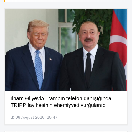
İlham Əliyevlə Trampın telefon danışığında
TRIPP layihəsinin əhəmiyyəti vurğulanıb
08 Avqust 2026, 20:47